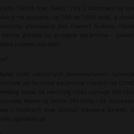
arło TVN24 oraz „Fakty” TVN. Z informacji na str
mieścić na początku od 500 do 1000 osób, a doce
 stadiony; planowana jest również budowa chłodn
l będzie gotowy na przyjęcie pacjentów – powied
owę polowej placówki.
sca?
ybywa osób zakażonych koronawirusem. Sytuacj
ztwie do leczenia pacjentów chorych na COVI
 Według stanu na niedzielę łóżka zajmuje 900 cho
orowej. Wolne są zatem 593 łóżka i 34 respirator
ie i Siedlcach miał umrzeć kierowca karetki, k
wis egarwolin.pl.
)