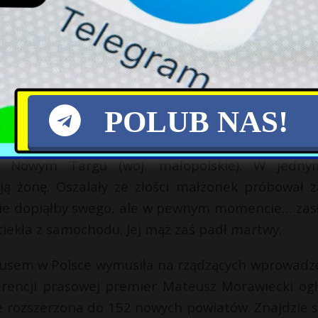
orystka, która zbadała dwa pitbulle z Przemyśl
nie niebezpieczne. Jeden z nich zagryzł 12-letn
ęto decyzję o uśpieniu zwierząt. Nie zgadza się z
ła na Facebooku poruszający post. Prosi w nim
 jej synem Szymkiem miała ratować dziecko. – Suk
POLUB NAS!
w Nowym Targu (woj. małopolskie). W jedn
ją żonę. Oszalały ze złości małżonek próbował z
e dopiąłby swego, ale w pewnym momencie… zasł
ciekła z samochodu. Jej mąż zaś padł martwy.
rusem w Polsce wymusiła na rządzących wprowadz
rencji prasowej premier Mateusz Morawiecki ogło
e rozszerzona do 152 nowych powiatów. Znajdzie s