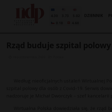
DZIENNIK
P
4.30
3.73
5.02
0.18
4.60
Rząd buduje szpital polow
18 października, 2020
Polska
Według nieoficjalnych ustaleń Wirtualnej P
szpital polowy dla osób z Covid-19. Serwis dowie
nadzoruje je Michał Dworczyk – szef kancelarii
Wirtualna Polska dowiedziała się, że rząd 