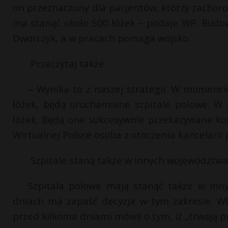
on przeznaczony dla pacjentów, którzy zachor
ma stanąć około 500 łóżek – podaje WP. Budow
Dworczyk, a w pracach pomaga wojsko.
Przeczytaj także:
– Wynika to z naszej strategii. W momenci
łóżek, będą uruchamiane szpitale polowe. W 
łóżek. Będą one sukcesywnie przekazywane k
Wirtualnej Polsce osoba z otoczenia kancelarii
Szpitale staną także w innych województ
Szpitala polowe mają stanąć także w inn
dniach ma zapaść decyzja w tym zakresie. W
przed kilkoma dniami mówił o tym, iż „trwają p