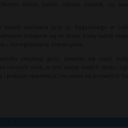
Olsztyn, Kielce, Lublin, Gdynia, Gdańsk, czy Suwa
klatek wieżowca przy ul. Paganiniego w Lubl
ałtowne dobijanie się do drzwi. Kiedy ludzie otwor
ona i roznegliżowana dziewczynka…
yniku eksplozji gazu, zawaliła się część bud
ko rannych osób, w tym dwoje małych dzieci. Zgi
i podjętej reanimacji, nie udało się przywrócić fun
X