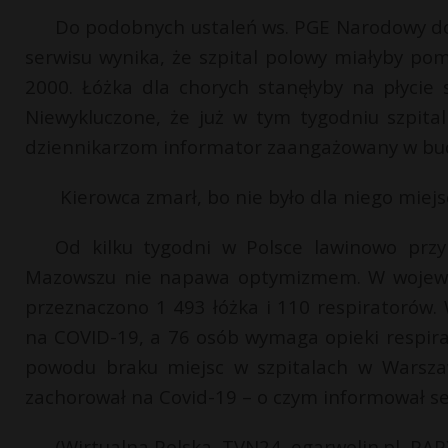
Do podobnych ustaleń ws. PGE Narodowy dot
serwisu wynika, że szpital polowy miałyby po
2000. Łóżka dla chorych stanęłyby na płycie
Niewykluczone, że już w tym tygodniu szpita
dziennikarzom informator zaangażowany w bud
Kierowca zmarł, bo nie było dla niego miej
Od kilku tygodni w Polsce lawinowo prz
Mazowszu nie napawa optymizmem. W wojewód
przeznaczono 1 493 łóżka i 110 respiratorów.
na COVID-19, a 76 osób wymaga opieki respirat
powodu braku miejsc w szpitalach w Warszaw
zachorował na Covid-19 – o czym informował ser
(Wirtualna Polska, TVN24, egarwolin.pl, PAP