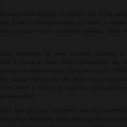
brania Karola Wojtyły na papieża. Na tronie świę
 swej śmierci, która poruszyła cały świat, a najbard
pieża przypominamy niezwykłe zjawiska, które m
źniej wymknęła się spod kontroli. Świadczy o
WiA w Poznaniu. Rano lekarze dowiedzieli się, że
tałcona w jednoimienny szpital walczący z COVID
liby znaleźć miejsce dla 180 ciężko chorych pacjen
wyznał jeden z lekarzy w nagraniu udostępnion
wał wojewoda?
łoda. Była pięć razy zaręczona, dwa razy rozmyśliła
wardziała miłośniczka stanu wolnego wyszła za mą