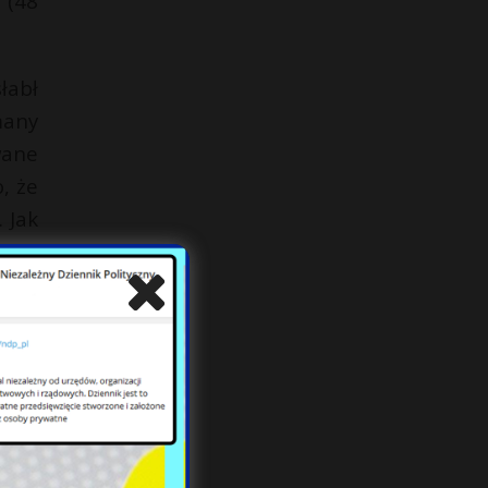
 (48
łabł
many
wane
, że
 Jak
aryn
anie
go w
a. –
ec z