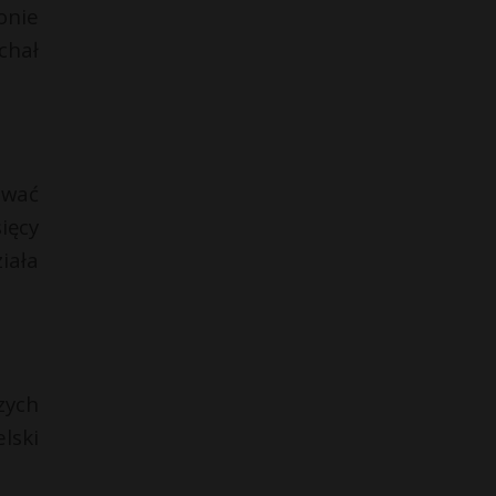
onie
chał
ować
ięcy
iała
zych
lski