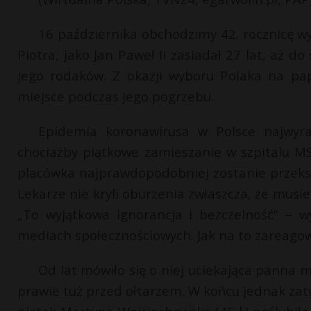
16 października obchodzimy 42. rocznicę wy
Piotra, jako Jan Paweł II zasiadał 27 lat, aż do
jego rodaków. Z okazji wyboru Polaka na pa
miejsce podczas jego pogrzebu.
Epidemia koronawirusa w Polsce najwyra
chociażby piątkowe zamieszanie w szpitalu MS
placówka najprawdopodobniej zostanie przeksz
Lekarze nie kryli oburzenia zwłaszcza, że musie
„To wyjątkowa ignorancja i bezczelność” – 
mediach społecznościowych. Jak na to zareago
Od lat mówiło się o niej uciekająca panna m
prawie tuż przed ołtarzem. W końcu jednak zat