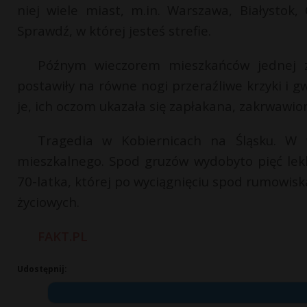
niej wiele miast, m.in. Warszawa, Białystok, 
Sprawdź, w której jesteś strefie.
Późnym wieczorem mieszkańców jednej z 
postawiły na równe nogi przeraźliwe krzyki i gw
je, ich oczom ukazała się zapłakana, zakrwawi
Tragedia w Kobiernicach na Śląsku. W w
mieszkalnego. Spod gruzów wydobyto pięć lek
70-latka, której po wyciągnięciu spod rumowiska 
życiowych.
FAKT.PL
Udostępnij: