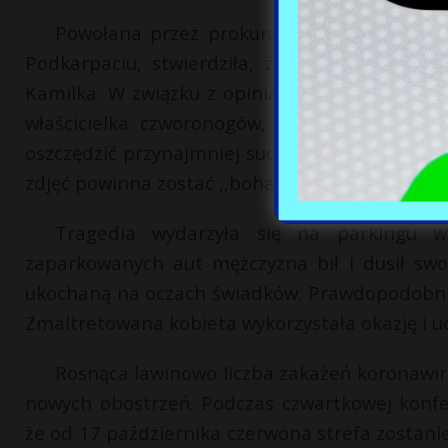
Powołana przez prokuraturę biegła behawi
Podkarpaciu, stwierdziła, że są one śmiertel
Kamilka. W związku z opinią behawiorystki podj
właścicielka czworonogów, która opublikowa
oszczędzić przynajmniej suczkę, która razem z
zdjęć powinna zostać ,,bohaterką” – napisała.
Tragedia wydarzyła się na parkingu 
zaparkowanych aut mężczyzna bił i dusił swo
ukochaną na oczach świadków. Prawdopodobni
Zmaltretowana kobieta wykorzystała okazję i u
Rosnąca lawinowo liczba zakażeń koronawi
nowych obostrzeń. Podczas czwartkowej konfe
że od 17 października czerwona strefa zostani