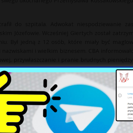
iła swego ukochanego Przemysława Kossakowskiego
fił do szpitala. Adwokat niespodziewanie zas
skim Józefowie. Wcześniej Giertych został zatrzy
iu. Był jedną z 12 osób, które miały być maglo
mi nazwiskami i wielkim biznesem. CBA informowało
wej, przywłaszczanie i pranie brudnych pieniędzy.
 koordynatora służb specjalnych Stanisław Ż
i dopiero wtedy zdecyduje, czy Giertych zost
aatakowany przed domem w Gdyni zatrzymane
 TVP Info, operatora zaatakował syn biznesmen
y, ma rozbitą głowę – opowiada Małgorzata Rakowi