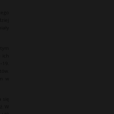
tego
ziej
iały
 tym
 ich
-19.
tów.
ym w
 się
ż. W