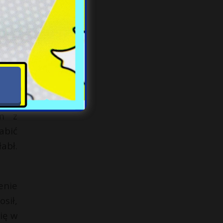
a na
iego
 nią
, by
a ze
ym z
abić
abł.
enie
sił,
ię w