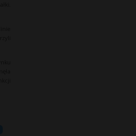
łki.
inie
zyli
ynku
nęła
kcji