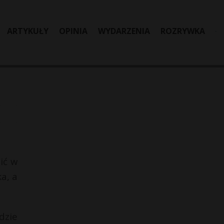
ARTYKUŁY
OPINIA
WYDARZENIA
ROZRYWKA
ić w
a, a
dzie