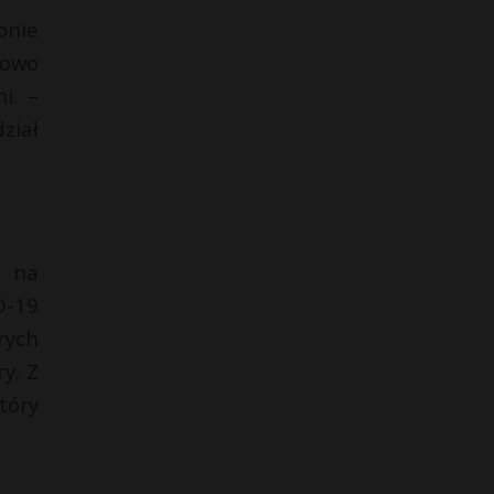
onie
lowo
i. –
ział
a na
D-19
rych
y. Z
tóry