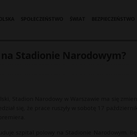
OLSKA
SPOŁECZEŃSTWO
ŚWIAT
BEZPIECZEŃSTWO
y na Stadionie Narodowym?
olski, Stadion Narodowy w Warszawie ma się zmien
dział się, że prace ruszyły w sobotę 17 październik
 premiera.
buduje szpital polowy na Stadionie Narodowym. Bę