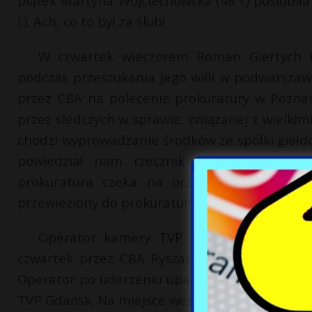
piątek Martyna Wojciechowska (46 l.) poślub
l.). Ach, co to był za ślub!
W czwartek wieczorem Roman Giertych tra
podczas przeszukania jego willi w podwarszaw
przez CBA na polecenie prokuratury w Poznan
przez śledczych w sprawie, związanej z wielki
chodzi wyprowadzanie środków ze spółki giełdo
powiedział nam rzecznik prasowy ministra
prokuratura czeka na orzeczenie lekarskie 
przewieziony do prokuratury w Poznaniu.
Operator kamery TVP Gdańsk został z
czwartek przez CBA Ryszarda Krauze. Według
Operator po uderzeniu upadł i został kopnięt
TVP Gdańsk. Na miejsce wezwano policję.