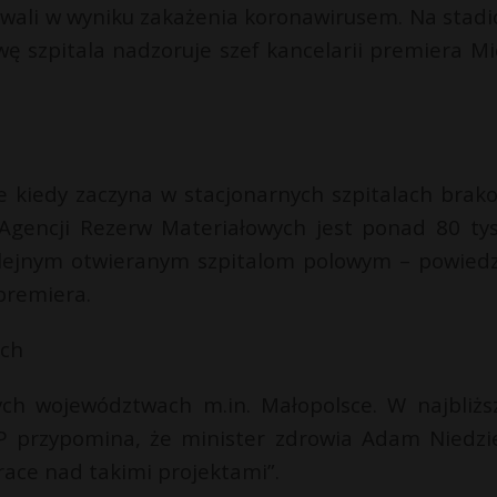
owali w wyniku zakażenia koronawirusem. Na stadi
ę szpitala nadzoruje szef kancelarii premiera Mi
e kiedy zaczyna w stacjonarnych szpitalach brak
Agencji Rezerw Materiałowych jest ponad 80 tys
olejnym otwieranym szpitalom polowym – powiedz
 premiera.
wach
ych województwach m.in. Małopolsce. W najbliżs
P przypomina, że minister zdrowia Adam Niedzie
race nad takimi projektami”.