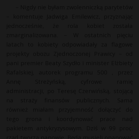
l
– Nigdy nie byłam zwolenniczką parytetów
P
– komentuje Jadwiga Emilewicz, przyznając
jednocześnie, że rola kobiet została
zmarginalizowana. – W ostatnich pięciu
t
E
latach to kobiety odpowiadały za flagowe
projekty obozu Zjednoczonej Prawicy – od
i
pani premier Beaty Szydło i minister Elżbiety
l
Rafalskiej, autorek programu 500 , przez
Annę Streżyńską, cyfrowe ramię
administracji, po Teresę Czerwińską, stojącą
na straży finansów publicznych. Sama
również miałam przyjemność dołączyć do
tego grona i koordynować prace nad
pakietem antykryzysowym. Dziś w 99 proc.
rząd tworzą panowie. Będą musieli opanować