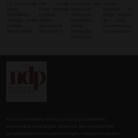
PiS pod presją
USA: Obawy
Konsultacje nad
Szymon
zmian:
Przed Rosyjską
Procedurą
Hołownia na
Konfederacja
Eskalacją
Testowania
progu powrotu
ostrzega przed
Działań
Magazynów
do rządu i
brakiem
Agresywnych
Energii
parlamentarneg
wiarygodności
Wobec NATO
Elektrycznej
o przywództwa
Rozpoczęte
Portal niezależny od instytucji państwowych,
organizacji rządowych. Dziennik jest prywatnym
przedsiębiorstwem utworzonym i założonym przez