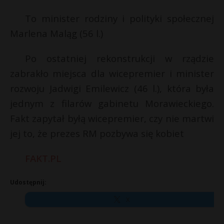
To minister rodziny i polityki społecznej
Marlena Maląg (56 l.)
Po ostatniej rekonstrukcji w rządzie
zabrakło miejsca dla wicepremier i minister
rozwoju Jadwigi Emilewicz (46 l.), która była
jednym z filarów gabinetu Morawieckiego.
Fakt zapytał byłą wicepremier, czy nie martwi
jej to, że prezes RM pozbywa się kobiet
FAKT.PL
Udostępnij:
X