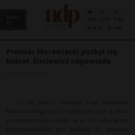
MENU
4.30
3.73
5.02
0.18
4.60
Premier Morawiecki pozbył się
kobiet. Emilewicz odpowiada
i
10 października, 2020
l
Co się stało?! Pierwszy rząd Mateusza
Morawieckiego (52 l.) kobietami stał, a teraz
po rekonstrukcji ostała się w nim tylko jedna
przedstawicielka płci pięknej. To minister