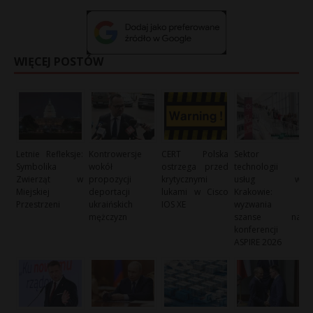
WIĘCEJ POSTÓW
Letnie Refleksje:
Kontrowersje
CERT Polska
Sektor
Symbolika
wokół
ostrzega przed
technologii i
Zwierząt w
propozycji
krytycznymi
usług w
Miejskiej
deportacji
lukami w Cisco
Krakowie:
Przestrzeni
ukraińskich
IOS XE
wyzwania i
mężczyzn
szanse na
konferencji
ASPIRE 2026