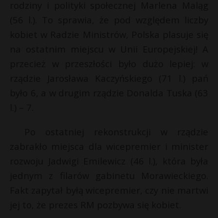
rodziny i polityki społecznej Marlena Maląg
(56 l.). To sprawia, że pod względem liczby
kobiet w Radzie Ministrów, Polska plasuje się
na ostatnim miejscu w Unii Europejskiej! A
przecież w przeszłości było dużo lepiej: w
rządzie Jarosława Kaczyńskiego (71 l.) pań
było 6, a w drugim rządzie Donalda Tuska (63
l.) – 7.
Po ostatniej rekonstrukcji w rządzie
zabrakło miejsca dla wicepremier i minister
rozwoju Jadwigi Emilewicz (46 l.), która była
jednym z filarów gabinetu Morawieckiego.
E
Fakt zapytał byłą wicepremier, czy nie martwi
jej to, że prezes RM pozbywa się kobiet.
i