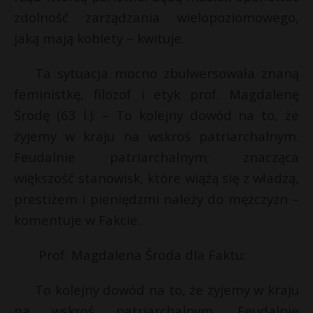
t
zdolność zarządzania wielopoziomowego,
r
jaką mają kobiety – kwituje.
s
Ta sytuacja mocno zbulwersowała znaną
s
feministkę, filozof i etyk prof. Magdalenę
Środę (63 l.): – To kolejny dowód na to, że
żyjemy w kraju na wskroś patriarchalnym.
Feudalnie patriarchalnym; znacząca
większość stanowisk, które wiążą się z władzą,
prestiżem i pieniędzmi należy do mężczyzn –
komentuje w Fakcie.
Prof. Magdalena Środa dla Faktu:
To kolejny dowód na to, że żyjemy w kraju
na wskroś patriarchalnym. Feudalnie