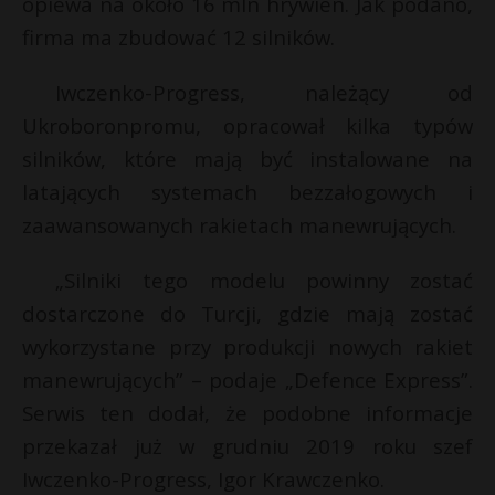
opiewa na około 16 mln hrywien. Jak podano,
P
firma ma zbudować 12 silników.
Iwczenko-Progress, należący od
Ukroboronpromu, opracował kilka typów
E
silników, które mają być instalowane na
latających systemach bezzałogowych i
i
zaawansowanych rakietach manewrujących.
l
„Silniki tego modelu powinny zostać
dostarczone do Turcji, gdzie mają zostać
wykorzystane przy produkcji nowych rakiet
*
E
manewrujących” – podaje „Defence Express”.
Serwis ten dodał, że podobne informacje
i
przekazał już w grudniu 2019 roku szef
l
Iwczenko-Progress, Igor Krawczenko.
E