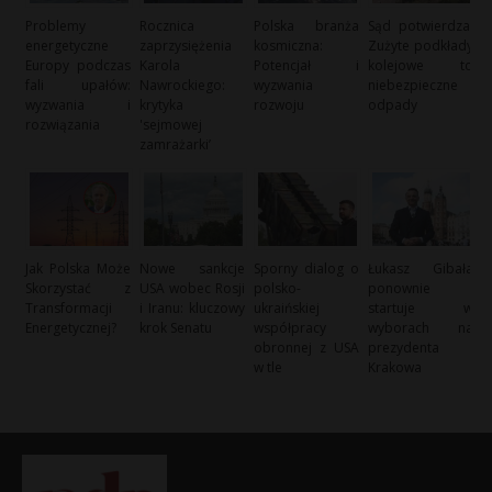
Problemy
Rocznica
Polska branża
Sąd potwierdza:
energetyczne
zaprzysiężenia
kosmiczna:
Zużyte podkłady
Europy podczas
Karola
Potencjał i
kolejowe to
fali upałów:
Nawrockiego:
wyzwania
niebezpieczne
wyzwania i
krytyka
rozwoju
odpady
rozwiązania
'sejmowej
zamrażarki’
Jak Polska Może
Nowe sankcje
Sporny dialog o
Łukasz Gibała
Skorzystać z
USA wobec Rosji
polsko-
ponownie
Transformacji
i Iranu: kluczowy
ukraińskiej
startuje w
Energetycznej?
krok Senatu
współpracy
wyborach na
obronnej z USA
prezydenta
w tle
Krakowa