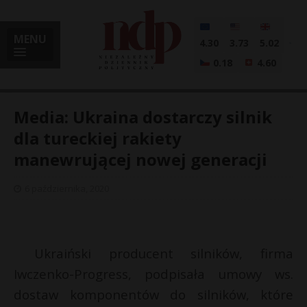
MENU
4.30
3.73
5.02
0.18
4.60
Media: Ukraina dostarczy silnik
dla tureckiej rakiety
manewrującej nowej generacji
i
6 października, 2020
l
Ukraiński producent silników, firma
Iwczenko-Progress, podpisała umowy ws.
dostaw komponentów do silników, które