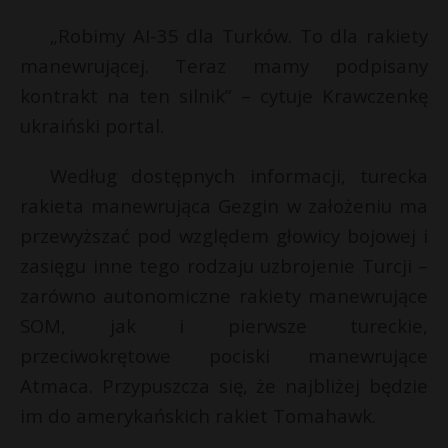
t
„Robimy AI-35 dla Turków. To dla rakiety
r
i
manewrującej. Teraz mamy podpisany
l
kontrakt na ten silnik” – cytuje Krawczenkę
s
s
ukraiński portal.
Według dostępnych informacji, turecka
rakieta manewrująca Gezgin w założeniu ma
przewyższać pod względem głowicy bojowej i
zasięgu inne tego rodzaju uzbrojenie Turcji –
zarówno autonomiczne rakiety manewrujące
SOM, jak i pierwsze tureckie,
przeciwokrętowe pociski manewrujące
Atmaca. Przypuszcza się, że najbliżej będzie
im do amerykańskich rakiet Tomahawk.