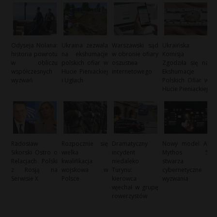
Odyseja Nolana:
Ukraina zezwala
Warszawski sąd
Ukraińska
historia powrotu
na ekshumacje
w obronie ofiary
Komisja
w obliczu
polskich ofiar w
oszustwa
Zgodziła się na
współczesnych
Hucie Pieniackiej
internetowego
Ekshumacje
wyzwań
i Ugłach
Polskich Ofiar w
Hucie Pieniackiej
Radosław
Rozpocznie się
Dramatyczny
Nowy model AI
Sikorski Ostro o
wielka
incydent
Mythos 5
Relacjach Polski
kwalifikacja
niedaleko
stwarza
z Rosją na
wojskowa w
Turynu:
cybernetyczne
Serwisie X
Polsce
kierowca
wyzwania
wjechał w grupę
rowerzystów