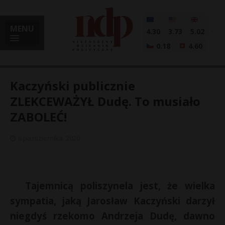
MENU
4.30
3.73
5.02
0.18
4.60
Kaczyński publicznie
ZLEKCEWAŻYŁ Dudę. To musiało
ZABOLEĆ!
i
6 października, 2020
l
Tajemnicą poliszynela jest, że wielka
sympatia, jaką Jarosław Kaczyński darzył
niegdyś rzekomo Andrzeja Dudę, dawno