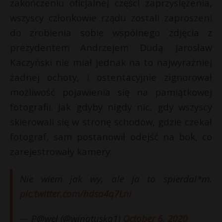
t
zakończeniu oficjalnej części zaprzysiężenia,
wszyscy członkowie rządu zostali zaproszeni
r
do zrobienia sobie wspólnego zdjęcia z
prezydentem Andrzejem Dudą. Jarosław
s
s
s
Kaczyński nie miał jednak na to najwyraźniej
s
żadnej ochoty, i ostentacyjnie zignorował
możliwość pojawienia się na pamiątkowej
fotografii. Jak gdyby nigdy nic, gdy wszyscy
skierowali się w stronę schodów, gdzie czekał
fotograf, sam postanowił odejść na bok, co
zarejestrowały kamery:
Nie wiem jak wy, ale ja to spierdal*m.
pic.twitter.com/hdsa4q7Lni
— P@weł (@winatuska1)
October 6, 2020