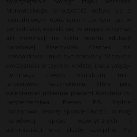
zaprzysiężenie nowego rządu Mateusza
P
Morawieckiego. Uroczystość odbyła się z
jednodniowym opóźnieniem po tym, jak w
poniedziałek okazało się, że mający otrzymać
akt nominacji na szefa resortu edukacji
E
narodowej Przemysław Czarnek ma
koronawirusa i musi być izolowany. W trakcie
i
l
uroczystości prezydent Andrzej Duda wręczył
nominacje nowym ministrom, m.in.
Jarosławowi Kaczyńskiemu, który jako
wicepremier pokieruje pracami Komitetu ds.
bezpieczeństwa. Prezes PiS będzie
nadzorował resorty sprawiedliwości, obrony
narodowej, spraw wewnętrznych i
administracji oraz służby specjalne. Po
t