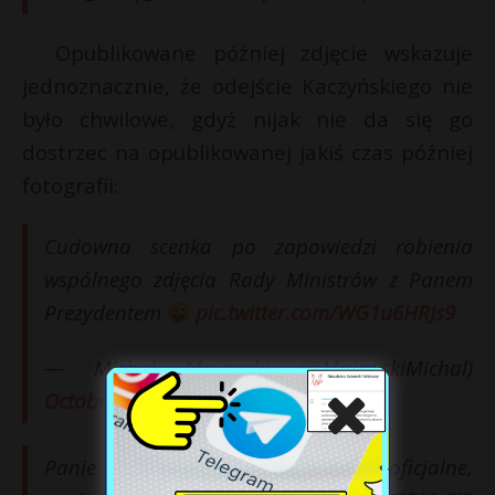
Opublikowane później zdjęcie wskazuje
jednoznacznie, że odejście Kaczyńskiego nie
było chwilowe, gdyż nijak nie da się go
dostrzec na opublikowanej jakiś czas później
fotografii:
Cudowna scenka po zapowiedzi robienia
wspólnego zdjęcia Rady Ministrów z Panem
Prezydentem
pic.twitter.com/WG1u6HRJs9
— Michał Majewski (@MajewskiMichal)
October 6, 2020
Panie Michale, jest już nawet oficjalne,