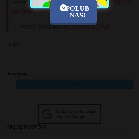
„wybrakowane” zdjęcie
@KPRM_CIR
POLUB
pic.twitter.com/qFNvWtQAY4
NAS!
— Kostek (@kostek86)
October 6, 2020
se.pl
Udostępnij:
X
WIĘCEJ POSTÓW