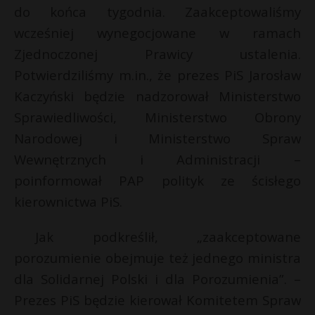
t
do końca tygodnia. Zaakceptowaliśmy
r
wcześniej wynegocjowane w ramach
Zjednoczonej Prawicy ustalenia.
s
Potwierdziliśmy m.in., że prezes PiS Jarosław
s
Kaczyński będzie nadzorował Ministerstwo
Sprawiedliwości, Ministerstwo Obrony
Narodowej i Ministerstwo Spraw
Wewnętrznych i Administracji –
poinformował PAP polityk ze ścisłego
kierownictwa PiS.
Jak podkreślił, „zaakceptowane
porozumienie obejmuje też jednego ministra
dla Solidarnej Polski i dla Porozumienia”. –
Prezes PiS będzie kierował Komitetem Spraw