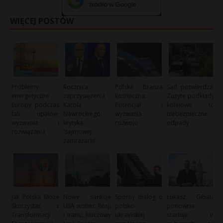
WIĘCEJ POSTÓW
Problemy
Rocznica
Polska branża
Sąd potwierdza:
energetyczne
zaprzysiężenia
kosmiczna:
Zużyte podkłady
Europy podczas
Karola
Potencjał i
kolejowe to
fali upałów:
Nawrockiego:
wyzwania
niebezpieczne
wyzwania i
krytyka
rozwoju
odpady
rozwiązania
'sejmowej
zamrażarki’
Jak Polska Może
Nowe sankcje
Sporny dialog o
Łukasz Gibała
Skorzystać z
USA wobec Rosji
polsko-
ponownie
Transformacji
i Iranu: kluczowy
ukraińskiej
startuje w