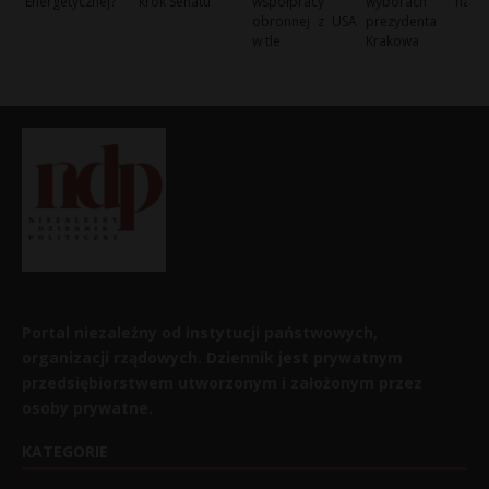
Energetycznej?
krok Senatu
współpracy
wyborach na
obronnej z USA
prezydenta
w tle
Krakowa
Portal niezależny od instytucji państwowych,
organizacji rządowych. Dziennik jest prywatnym
przedsiębiorstwem utworzonym i założonym przez
osoby prywatne.
KATEGORIE