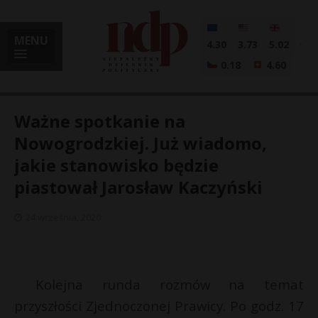
MENU
4.30
3.73
5.02
0.18
4.60
Ważne spotkanie na
Nowogrodzkiej. Już wiadomo,
jakie stanowisko będzie
i
piastował Jarosław Kaczyński
24 września, 2020
l
Kolejna runda rozmów na temat
przyszłości Zjednoczonej Prawicy. Po godz. 17