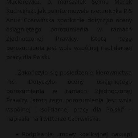
Macierewicz, b. marszałek Sejmu Marek
P
Kuchciński. Jak poinformowała rzeczniczka PiS
Anita Czerwińska spotkanie dotyczyło oceny
osiągniętego porozumienia w ramach
*
Zjednoczonej Prawicy. Istotą tego
E
*
porozumienia jest wola wspólnej i solidarnej
*
pracy dla Polski.
i
l
„Zakończyło się posiedzenie kierownictwa
PiS. Dotyczyło oceny osiągniętego
porozumienia w ramach Zjednoczonej
Prawicy. Istotą tego porozumienia jest wola
wspólnej i solidarnej pracy dla Polski” –
napisała na Twitterze Czerwińska.
– Podpisanie umowy koalicyjnej nastąpi