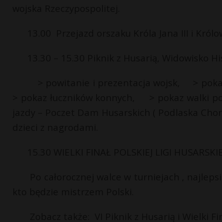
wojska Rzeczypospolitej.
13.00 Przejazd orszaku Króla Jana III i Król
13.30 – 15.30 Piknik z Husarią, Widowisko H
> powitanie i prezentacja wojsk, > poka
> pokaz łuczników konnych, > pokaz walki pol
jazdy – Poczet Dam Husarskich ( Podlaska Chora
dzieci z nagrodami.
15.30 WIELKI FINAŁ POLSKIEJ LIGI HUSARSKIE
Po całorocznej walce w turniejach , najleps
kto będzie mistrzem Polski.
Zobacz także: VI Piknik z Husarią i Wielki Fi