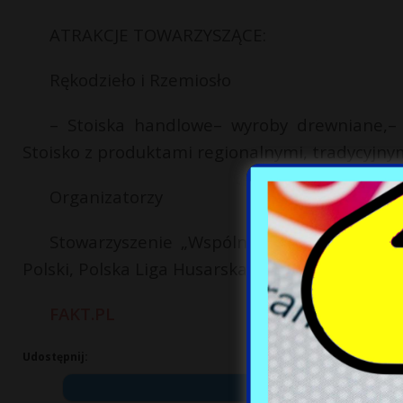
ATRAKCJE TOWARZYSZĄCE:
Rękodzieło i Rzemiosło
– Stoiska handlowe– wyroby drewniane,– b
Stoisko z produktami regionalnymi, tradycyjnym
Organizatorzy
Stowarzyszenie „Wspólnota Polska”, Hote
Polski, Polska Liga Husarska.
FAKT.PL
Udostępnij: