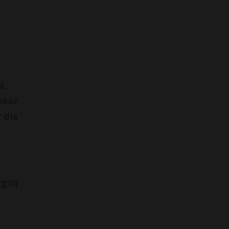
wka,
okaz
 dla
ygną