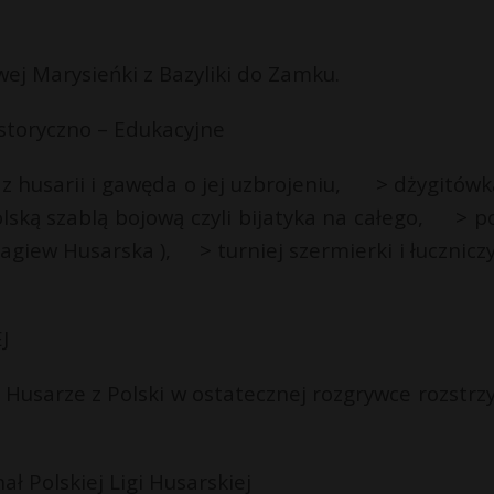
owej Marysieńki z Bazyliki do Zamku.
istoryczno – Edukacyjne
z husarii i gawęda o jej uzbrojeniu, > dżygitó
ską szablą bojową czyli bijatyka na całego, > p
giew Husarska ), > turniej szermierki i łuczniczy
J
i Husarze z Polski w ostatecznej rozgrywce rozstrz
nał Polskiej Ligi Husarskiej