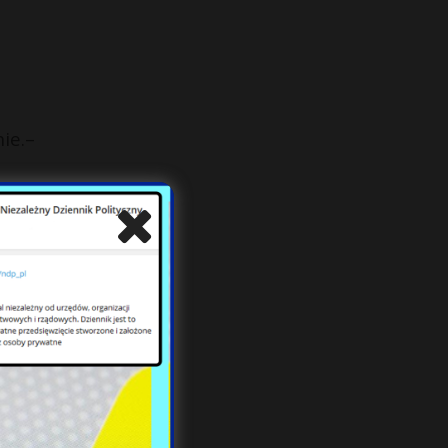
ie.–
ązek