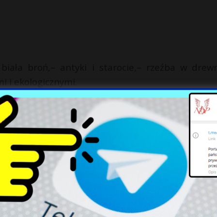
iała broń,– antyki i starocie,– rzeźba w drewn
i i ekologicznymi.
l Zamek Pułtusk***Dom Polonii, Fundacja Obowi
X