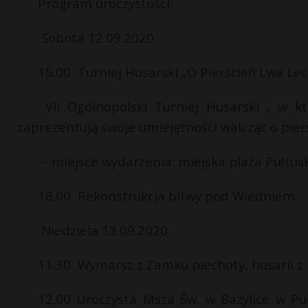
Program uroczystości:
Sobota 12.09.2020
15.00 Turniej Husarski „O Pierścień Lwa Lech
VII Ogólnopolski Turniej Husarski , w k
zaprezentują swoje umiejętności walcząc o pierś
– miejsce wydarzenia: miejska plaża Pułtus
18.00 Rekonstrukcja bitwy pod Wiedniem.
Niedziela 13.09.2020
11.30 Wymarsz z Zamku piechoty, husarii z 
12.00 Uroczysta Msza Św. w Bazylice w Puł