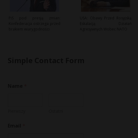
PiS pod presją zmian:
USA: Obawy Przed Rosyjską
Konfederacja ostrzega przed
Eskalacją Działań
brakiem wiarygodności
Agresywnych Wobec NATO
Simple Contact Form
Name
*
Pierwszy
Ostatni
E
Email
*
m
a