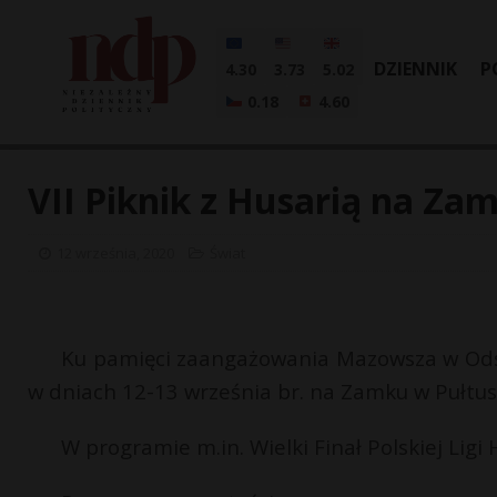
DZIENNIK
P
4.30
3.73
5.02
0.18
4.60
VII Piknik z Husarią na Za
12 września, 2020
Świat
Ku pamięci zaangażowania Mazowsza w Odsiec
w dniach 12-13 września br. na Zamku w Pułtusku
W programie m.in. Wielki Finał Polskiej Lig