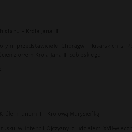
istanu – Króla Jana III”
tórym przedstawiciele Chorągwi Husarskich z Po
cień z orłem Króla Jana III Sobieskiego.
k.
Królem Janem III i Królową Marysieńką.
tusku w intencji Ojczyzny z udziałem XVII-wiecz