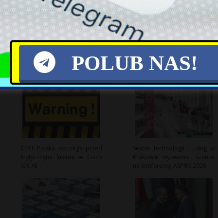
POLUB NAS!
CERT Polska ostrzega przed
Sektor technologii i usług w
krytycznymi lukami w Cisco
Krakowie: wyzwania i szanse
IOS XE
na konferencji ASPIRE 2026