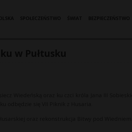
OLSKA
SPOŁECZEŃSTWO
ŚWIAT
BEZPIECZEŃSTWO
mku w Pułtusku
z Wiedeńską oraz ku czci króla Jana III Sobieski
 odbędzie się VII Piknik z Husaria.
i Husarskiej oraz rekonstrukcja Bitwy pod Wiedniem