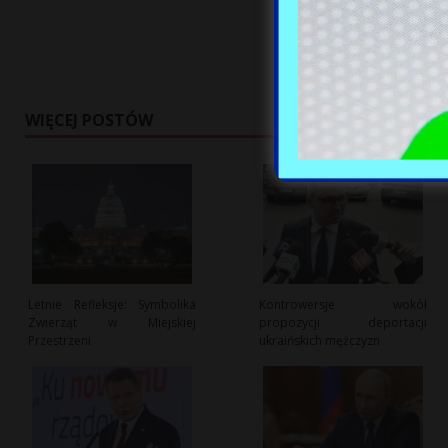
WIĘCEJ POSTÓW
Letnie Refleksje: Symbolika
Kontrowersje wokół
Zwierząt w Miejskiej
propozycji deportacji
Przestrzeni
ukraińskich mężczyzn