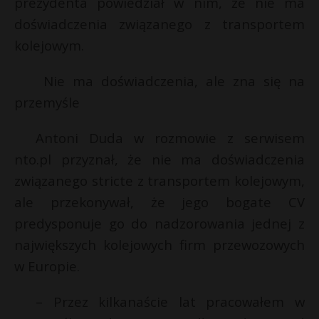
prezydenta powiedział w nim, że nie ma
P
doświadczenia związanego z transportem
kolejowym.
t
Nie ma doświadczenia, ale zna się na
E
przemyśle
Antoni Duda w rozmowie z serwisem
i
l
nto.pl przyznał, że nie ma doświadczenia
związanego stricte z transportem kolejowym,
ale przekonywał, że jego bogate CV
predysponuje go do nadzorowania jednej z
największych kolejowych firm przewozowych
w Europie.
– Przez kilkanaście lat pracowałem w