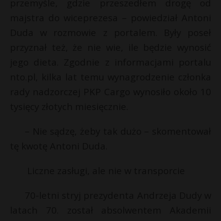
t
przemyśle, gdzie przeszedłem drogę od
majstra do wiceprezesa – powiedział Antoni
r
Duda w rozmowie z portalem. Były poseł
przyznał też, że nie wie, ile będzie wynosić
s
s
jego dieta. Zgodnie z informacjami portalu
nto.pl, kilka lat temu wynagrodzenie członka
rady nadzorczej PKP Cargo wynosiło około 10
tysięcy złotych miesięcznie.
– Nie sądzę, żeby tak dużo – skomentował
tę kwotę Antoni Duda.
Liczne zasługi, ale nie w transporcie
70-letni stryj prezydenta Andrzeja Dudy w
latach 70. został absolwentem Akademii