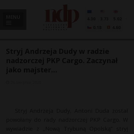
MENU
4.30
3.73
5.02
0.18
4.60
Stryj Andrzeja Dudy w radzie
nadzorczej PKP Cargo. Zaczynał
jako majster…
i
26 sierpnia, 2020
l
Stryj Andrzeja Dudy, Antoni Duda został
powołany do rady nadzorczej PKP Cargo. W
wywiadzie z „Nową Trybuną Opolską” stryj