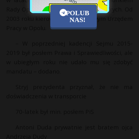
Rady Opolskiej Regionalnej Kasy Chorych. Od
POLUB
2003 roku kierował zaś Powiatowym Urzędem
NAS!
Pracy w Opolu.
– W poprzedniej kadencji Sejmu 2015-
2019 był posłem Prawa i Sprawiedliwości, ale
w ubiegłym roku nie udało mu się zdobyć
mandatu – dodano.
Stryj prezydenta przyznał, że nie ma
doświadczenia w transporcie
70-latek był min. posłem PiS
Antoni Duda prywatnie jest bratem ojca
Andrzeja Dudy