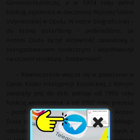
Górniczo-Hutniczej, a w 1974 roku pełnił
funkcję asystenta w ówczesnej Wyższej Szkole
Inżynierskiej w Opolu. W notce biograficznej –
do której dotarliśmy – podkreślono, że
Antoni Duda łączył aktywność zawodową z
zaangażowaniem społecznym i współtworzył
na uczelni struktury „Solidarności”.
– Równocześnie włącza się w powstanie w
Opolu Klubu Inteligencji Katolickiej, z którym
związany jest do dziś, pełniąc od 1993 roku
funkcję wiceprezesa, a od 2002 roku prezesa
– poinformowała spółka. W 1998 roku Antoni
Duda objął stanowisko dyrektora opolskiego
oddziału Zakładu Ubezpieczeń Społecznych, a
w latach 1999 do 2002 roku był członkiem