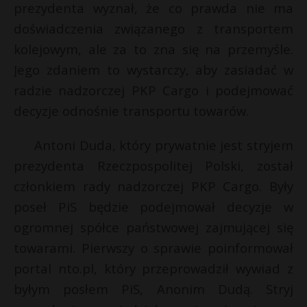
prezydenta wyznał, że co prawda nie ma
doświadczenia związanego z transportem
kolejowym, ale za to zna się na przemyśle.
Jego zdaniem to wystarczy, aby zasiadać w
radzie nadzorczej PKP Cargo i podejmować
decyzje odnośnie transportu towarów.
Antoni Duda, który prywatnie jest stryjem
prezydenta Rzeczpospolitej Polski, został
członkiem rady nadzorczej PKP Cargo. Były
poseł PiS będzie podejmował decyzje w
r
ogromnej spółce państwowej zajmującej się
E
towarami. Pierwszy o sprawie poinformował
portal nto.pl, który przeprowadził wywiad z
i
l
byłym posłem PiS, Anonim Dudą. Stryj