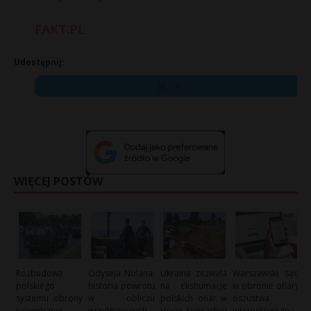
FAKT.PL
Udostępnij:
X
WIĘCEJ POSTÓW
Rozbudowa
Odyseja Nolana:
Ukraina zezwala
Warszawski sąd
polskiego
historia powrotu
na ekshumacje
w obronie ofiary
systemu obrony
w obliczu
polskich ofiar w
oszustwa
powietrznej
współczesnych
Hucie Pieniackiej
internetowego