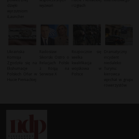
dzięki
wyzwań
i Ugłach
wyrzutniom
iLauncher
Ukraińska
Radosław
Rozpocznie się
Dramatyczny
Komisja
Sikorski Ostro o
wielka
incydent
Zgodziła się na
Relacjach Polski
kwalifikacja
niedaleko
Ekshumacje
z Rosją na
wojskowa w
Turynu:
Polskich Ofiar w
Serwisie X
Polsce
kierowca
Hucie Pieniackiej
wjechał w grupę
rowerzystów