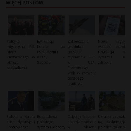
WIĘCEJ POSTÓW
Polityka
Ewakuacja
Zakończenie
Nowe reguły
migracyjna PiS:
hotelu po
produkcji
walidacji recept:
Błędy
uszkodzeniu
polskich
rewolucja w
Kaczyńskiego w
ściany w
myśliwców F-35
systemie e-
obliczu
Sobocie
w USA:
zdrowia
radykalizmu
Przełomowy
krok w rozwoju
polskiego
lotnictwa
Polska a strefa
Rozbudowa
Odyseja Nolana:
Ukraina zezwala
euro: dyskusje i
polskiego
historia powrotu
na ekshumacje
kontrowersje
systemu obrony
w obliczu
polskich ofiar w