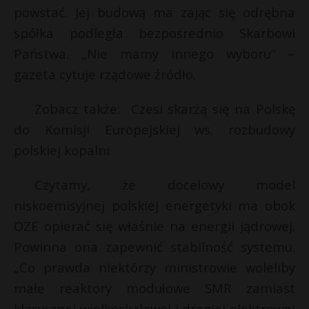
powstać. Jej budową ma zając się odrębna
spółka podległa bezpośrednio Skarbowi
Państwa. „Nie mamy innego wyboru” –
gazeta cytuje rządowe źródło.
Zobacz także: Czesi skarżą się na Polskę
do Komisji Europejskiej ws. rozbudowy
polskiej kopalni
Czytamy, że docelowy model
niskoemisyjnej polskiej energetyki ma obok
OZE opierać się właśnie na energii jądrowej.
Powinna ona zapewnić stabilność systemu.
„Co prawda niektórzy ministrowie woleliby
małe reaktory modułowe SMR zamiast
klasycznej wielkoskalowej i drogiej elektrowni