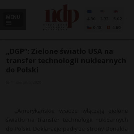
MENU
4.30
3.73
5.02
0.18
4.60
„DGP”: Zielone światło USA na
transfer technologii nuklearnych
do Polski
i
11 sierpnia, 2020
l
„Amerykańskie władze włączają zielone
światło na transfer technologii nuklearnych
do Polski. Deklaracje padły ze strony Donalda