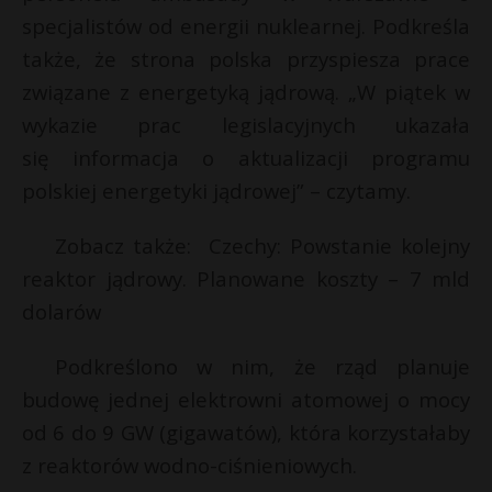
specjalistów od energii nuklearnej. Podkreśla
P
także, że strona polska przyspiesza prace
związane z energetyką jądrową. „W piątek w
wykazie prac legislacyjnych ukazała
E
się informacja o aktualizacji programu
s
polskiej energetyki jądrowej” – czytamy.
s
i
l
Zobacz także: Czechy: Powstanie kolejny
reaktor jądrowy. Planowane koszty – 7 mld
dolarów
Podkreślono w nim, że rząd planuje
budowę jednej elektrowni atomowej o mocy
t
*
od 6 do 9 GW (gigawatów), która korzystałaby
z reaktorów wodno-ciśnieniowych.