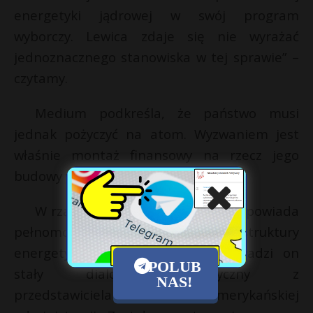
energetyki jądrowej w swój program
wyborczy. Lewica zdaje się nie wyrażać
jednoznacznego stanowiska w tej sprawie” –
czytamy.
Medium podkreśla, że państwo musi
jednak pożyczyć na atom. Wyzwaniem jest
właśnie montaż finansowy na rzecz jego
budowy w Polsce.
W rządzie za projekt atomowy odpowiada
pełnomocnik ds. strategicznej infrastruktury
energetycznej Piotr Naimski. Prowadzi on
POLUB
stały dialog energetyczny z
NAS!
przedstawicielami amerykańskiej