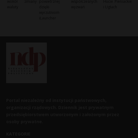
wokół zmiany
powietrznej
współczesnych
Hucie Pieniackiej
waluty
dzięki
wyzwań
i Ugłach
wyrzutniom
iLauncher
Portal niezależny od instytucji państwowych,
organizacji rządowych. Dziennik jest prywatnym
przedsiębiorstwem utworzonym i założonym przez
osoby prywatne.
KATEGORIE