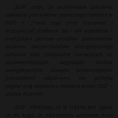
t
„DGP” pisze, że wcześniejsze założenia
r
zakładały postawienie pierwszego reaktora w
2033 r. „Teraz rząd chce usprawnić i
s
przyspieszyć działania, bo – jak uzasadnia –
s
energetyka jądrowa umożliwi ‚podniesienie
poziomu bezpieczeństwa energetycznego
państwa’ oraz zastąpienie starzejących się
wysokoemisyjnych węglowych bloków
energetycznych ‚nowymi zeroemisyjnymi
jednostkami odpornymi na politykę
regulacyjną związaną z redukcją emisji CO2” –
podaje dziennik.
„DGP” informuje, że w rządzie jest zgoda
co do tego, że elektrownia atomowa musi