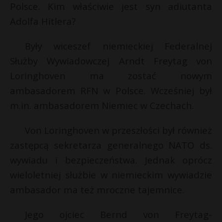
Polsce. Kim właściwie jest syn adiutanta
Adolfa Hitlera?
Były wiceszef niemieckiej Federalnej
Służby Wywiadowczej Arndt Freytag von
Loringhoven ma zostać nowym
ambasadorem RFN w Polsce. Wcześniej był
m.in. ambasadorem Niemiec w Czechach.
Von Loringhoven w przeszłości był również
zastępcą sekretarza generalnego NATO ds.
*
wywiadu i bezpieczeństwa. Jednak oprócz
wieloletniej służbie w niemieckim wywiadzie
s
s
ambasador ma też mroczne tajemnice.
Jego ojciec Bernd von Freytag-