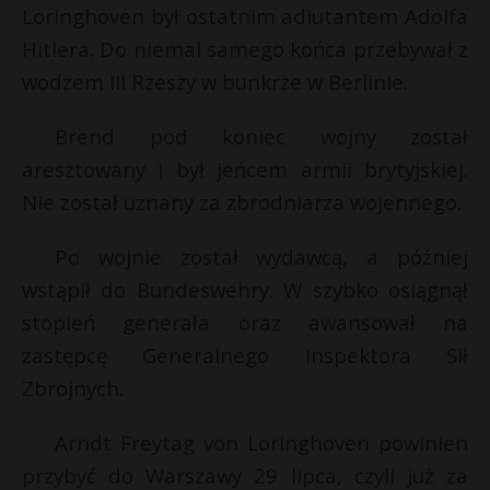
*
Loringhoven był ostatnim adiutantem Adolfa
P
Hitlera. Do niemal samego końca przebywał z
wodzem III Rzeszy w bunkrze w Berlinie.
Brend pod koniec wojny został
E
aresztowany i był jeńcem armii brytyjskiej.
Nie został uznany za zbrodniarza wojennego.
i
l
Po wojnie został wydawcą, a później
wstąpił do Bundeswehry. W szybko osiągnął
stopień generała oraz awansował na
zastępcę Generalnego Inspektora Sił
Zbrojnych.
Arndt Freytag von Loringhoven powinien
przybyć do Warszawy 29 lipca, czyli już za