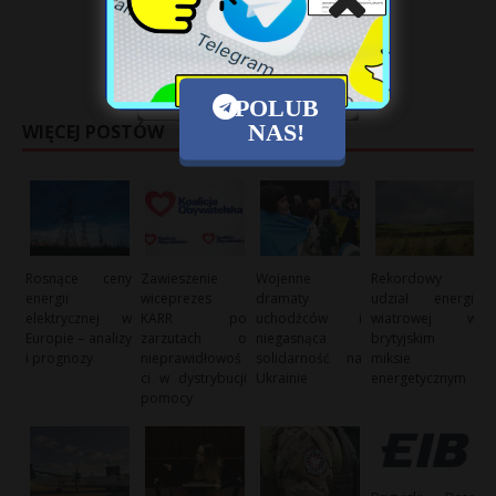
POLUB
NAS!
WIĘCEJ POSTÓW
Rosnące ceny
Zawieszenie
Wojenne
Rekordowy
energii
wiceprezes
dramaty
udział energii
elektrycznej w
KARR po
uchodźców i
wiatrowej w
Europie – analizy
zarzutach o
niegasnąca
brytyjskim
i prognozy
nieprawidłowoś
solidarność na
miksie
ci w dystrybucji
Ukrainie
energetycznym
pomocy