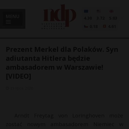
MENU
4.30
3.72
5.03
0.18
4.61
Prezent Merkel dla Polaków. Syn
adiutanta Hitlera będzie
ambasadorem w Warszawie!
i
[VIDEO]
23 lipca, 2020
l
Arndt Freytag von Loringhoven może
zostać nowym ambasadorem Niemiec w