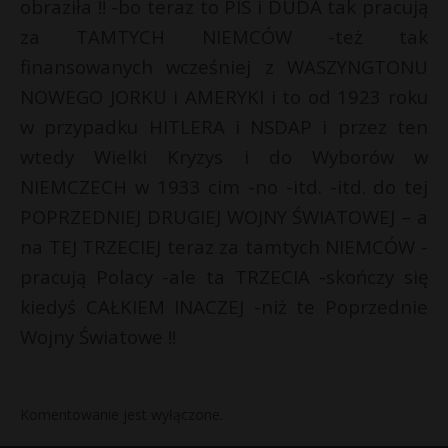
obraziła !! -bo teraz to PIS i DUDA tak pracują
za TAMTYCH NIEMCÓW -też tak
finansowanych wcześniej z WASZYNGTONU
NOWEGO JORKU i AMERYKI i to od 1923 roku
w przypadku HITLERA i NSDAP i przez ten
wtedy Wielki Kryzys i do Wyborów w
NIEMCZECH w 1933 cim -no -itd. -itd. do tej
POPRZEDNIEJ DRUGIEJ WOJNY ŚWIATOWEJ – a
na TEJ TRZECIEJ teraz za tamtych NIEMCÓW -
pracują Polacy -ale ta TRZECIA -skończy się
kiedyś CAŁKIEM INACZEJ -niż te Poprzednie
Wojny Światowe !!
Komentowanie jest wyłączone.