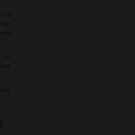
e za
inga
Dudy
 też
órka
ażby