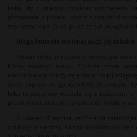
kraju, by z miejsca wspierać ukochanego ta
głosowaniu, a później, razem z całą rodziną st
zwycięstwo ojca. Okazuje się, że tuż po wyborach
Kinga Duda nie ma innej opcji. Jej dziade
Odkąd córka prezydenta rozpoczęła studia
Mimo młodego wieku, 25-latka może poszc
niewątpliwie przełoży się później na jej osiąg
Super Express, Kinga wyjechała do Londynu, b
kilka miesięcy nie widziała się z rodzicami, a
przed II turą udało jej się wrócić do Polski, a jak
Z ustaleń SE wynika, że 25-latka zakończył
aplikację prawniczą. Portal skontaktował się z
Ten wszystko potwierdził.