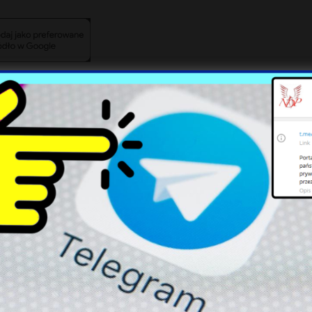
Poważne naruszenia polskiej
Zmiany w aplikacji
przestrzeni – rosnące
mObywatel: Co użytkownicy
zagrożenie ze strony Rosji
muszą wiedzieć?