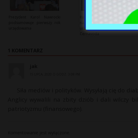
Prezydent Karol Nawrocki
Rumunia wprowadza
podsumowuje pierwszy rok
nadzwyczajne środki, by
urzędowania
uratować reaktor jądrowy
Cernavoda
1 KOMENTARZ
jak
15 LIPCA, 2020 O GODZ. 3:08 PM
Siła mediów i polityków. Wysyłają cię do diab
Anglicy wywalili na zbity dziób i dali wilczy 
patriotyzmu (finansowego).
Komentowanie jest wyłączone.