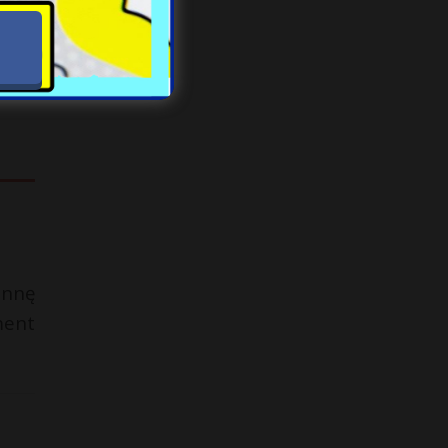
pannę
ment