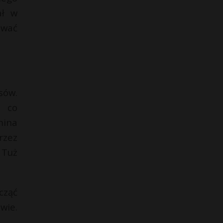
ał w
ować
sów.
, co
mina
rzez
 Tuż
cząć
wie.