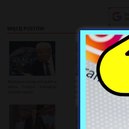
WIĘCEJ POSTÓW
Międzynarodowy porządek w
Prezydent zapowiada
dobie Trumpa: transakcje
strategię rozwoju jako
zamiast zasad?
kluczowy punkt kampanii
parlamentarnej