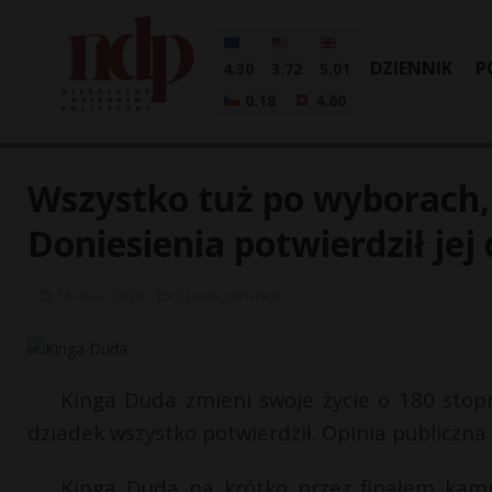
DZIENNIK
P
4.30
3.72
5.01
0.18
4.60
Wszystko tuż po wyborach, 
Doniesienia potwierdził jej
14 lipca, 2020
Społeczeństwo
Kinga Duda zmieni swoje życie o 180 stop
dziadek wszystko potwierdził. Opinia publiczna
Kinga Duda na krótko przez finałem kamp