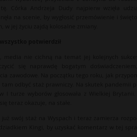
tę. Córka Andrzeja Dudy najpierw wzięła udzi
anęła na scenie, by wygłosić przemówienie i święt
, w jej życiu zajdą kolosalne zmiany.
k wszystko potwierdził
, media nie cichną na temat jej kolejnych sukce
zycić się naprawdę bogatym doświadczeniem
nięcia zawodowe. Na początku tego roku, jak przypo
y tam odbyć staż prawniczy. Na skutek pandemii p
 w I turze wyborów głosowała z Wielkiej Brytanii.
 się teraz okazuje, na stałe.
a już swój staż na Wyspach i teraz zamierza rozpo
 dziadkiem Kingi, by uzyskać komentarz w tej spra