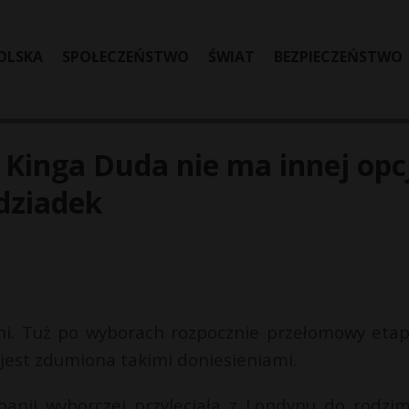
OLSKA
SPOŁECZEŃSTWO
ŚWIAT
BEZPIECZEŃSTWO
Kinga Duda nie ma innej opcj
 dziadek
ni. Tuż po wyborach rozpocznie przełomowy etap,
 jest zdumiona takimi doniesieniami.
anii wyborczej przyleciała z Londynu do rodzi