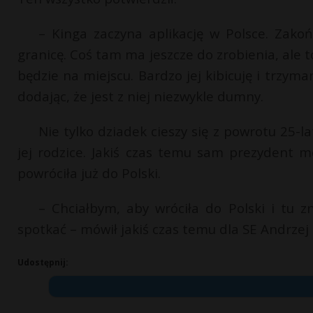
– Kinga zaczyna aplikację w Polsce. Zakońc
granicę. Coś tam ma jeszcze do zrobienia, ale to
będzie na miejscu. Bardzo jej kibicuję i trzym
dodając, że jest z niej niezwykle dumny.
Nie tylko dziadek cieszy się z powrotu 25-la
jej rodzice. Jakiś czas temu sam prezydent 
powróciła już do Polski.
– Chciałbym, aby wróciła do Polski i tu zn
spotkać – mówił jakiś czas temu dla SE Andrzej
Udostępnij: