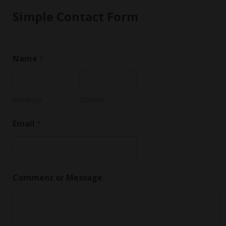
Simple Contact Form
M
Name
*
e
s
s
a
g
Pierwszy
Ostatni
e
E
Email
*
m
a
i
l
o
r
Comment or Message