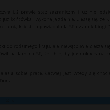
zyła już prawie staż zagraniczny i już nie jedzi
 już końcówka i wykona ją zdalnie. Cieszę się, że K
am za nią kciuki – opowiadał dla SE dziadek Kingi 
tki do rodzimego kraju, ale niewątpliwie cieszą się
mówił na łamach SE, że chce, by jego ukochana c
alazła sobie pracę. Łatwiej jest wtedy się choci
 Duda.
X