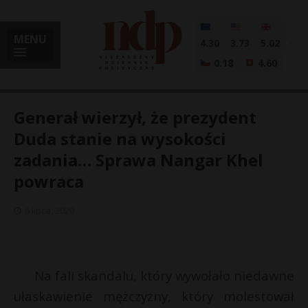
MENU
4.30
3.73
5.02
0.18
4.60
Generał wierzył, że prezydent
Duda stanie na wysokości
zadania… Sprawa Nangar Khel
i
powraca
6 lipca, 2020
l
Na fali skandalu, który wywołało niedawne
ułaskawienie mężczyzny, który molestował