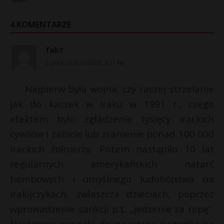
4 KOMENTARZE
fakt
6 LIPCA, 2020 O GODZ. 9:21 PM
Najpierw była wojna, czy raczej strzelanie
jak do kaczek w Iraku w 1991 r., czego
efektem było zgładzenie tysięcy irackich
cywilów i zabicie lub zranienie ponad 100 000
irackich żołnierzy. Potem nastąpiło 10 lat
regularnych amerykańskich natarć
bombowych i umyślnego ludobójstwa na
Irakijczykach, zwłaszcza dzieciach, poprzez
wprowadzenie sankcji p.t. „jedzenie za ropę”.
Następnie przyszła druga wojna nagonka na