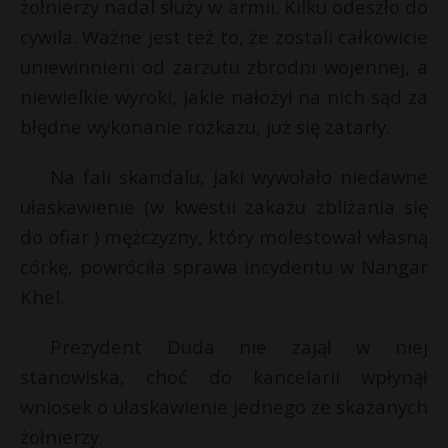
żołnierzy nadal służy w armii. Kilku odeszło do
cywila. Ważne jest też to, że zostali całkowicie
uniewinnieni od zarzutu zbrodni wojennej, a
niewielkie wyroki, jakie nałożył na nich sąd za
błędne wykonanie rozkazu, już się zatarły.
Na fali skandalu, jaki wywołało niedawne
ułaskawienie (w kwestii zakazu zbliżania się
do ofiar ) mężczyzny, który molestował własną
córkę, powróciła sprawa incydentu w Nangar
Khel.
Prezydent Duda nie zajął w niej
stanowiska, choć do kancelarii wpłynął
wniosek o ułaskawienie jednego ze skazanych
żołnierzy.