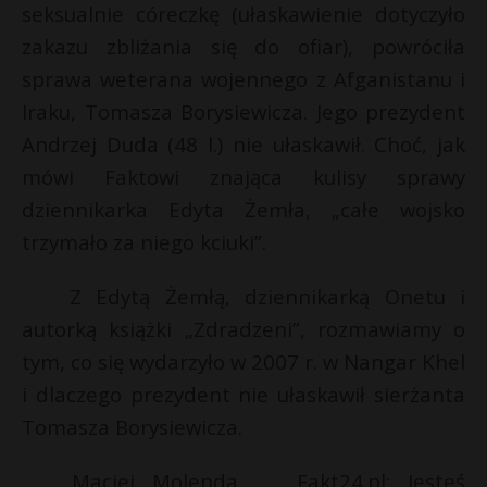
seksualnie córeczkę (ułaskawienie dotyczyło
zakazu zbliżania się do ofiar), powróciła
sprawa weterana wojennego z Afganistanu i
Iraku, Tomasza Borysiewicza. Jego prezydent
Andrzej Duda (48 l.) nie ułaskawił. Choć, jak
mówi Faktowi znająca kulisy sprawy
dziennikarka Edyta Żemła, „całe wojsko
trzymało za niego kciuki”.
Z Edytą Żemłą, dziennikarką Onetu i
autorką książki „Zdradzeni”, rozmawiamy o
tym, co się wydarzyło w 2007 r. w Nangar Khel
i dlaczego prezydent nie ułaskawił sierżanta
Tomasza Borysiewicza.
t
E
Maciej Molenda, Fakt24.pl: Jesteś