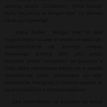
autorką książki „Zdradzeni”, która opisuje
P
i
kulisy incydentu w Nangar Khel. Co skłoniło
l
cię do jej napisania?
Edyta Żemła: Nangar Khel to była
E
najgłośniejsza sprawa w wojsku od wielu lat,
t
i
prawdopodobnie od słynnego obiadu
l
drawskiego. Jesienią 2007 roku polscy
żołnierze zostali zatrzymani po powrocie z
misji. Samo zatrzymanie odbyło się w sposób
skandaliczny: przez uzbrojonych po zęby
żandarmów. Następnie prokurator ujawnił, że
są oni podejrzani o zbrodnie wojenną.
Jako dziennikarka od początku do końca