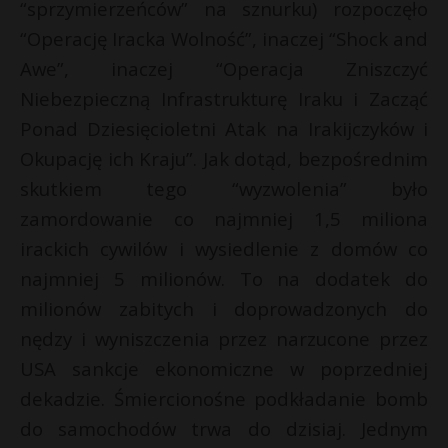
“sprzymierzeńców” na sznurku) rozpoczęło
“Operację Iracka Wolność”, inaczej “Shock and
Awe”, inaczej “Operacja Zniszczyć
Niebezpieczną Infrastrukturę Iraku i Zacząć
Ponad Dziesięcioletni Atak na Irakijczyków i
Okupację ich Kraju”. Jak dotąd, bezpośrednim
skutkiem tego “wyzwolenia” było
zamordowanie co najmniej 1,5 miliona
irackich cywilów i wysiedlenie z domów co
najmniej 5 milionów. To na dodatek do
milionów zabitych i doprowadzonych do
nędzy i wyniszczenia przez narzucone przez
USA sankcje ekonomiczne w poprzedniej
dekadzie. Śmiercionośne podkładanie bomb
do samochodów trwa do dzisiaj. Jednym