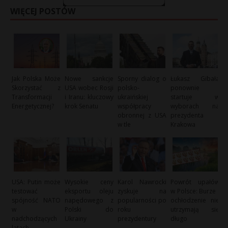
WIĘCEJ POSTÓW
Jak Polska Może
Nowe sankcje
Sporny dialog o
Łukasz Gibała
Skorzystać z
USA wobec Rosji
polsko-
ponownie
Transformacji
i Iranu: kluczowy
ukraińskiej
startuje w
Energetycznej?
krok Senatu
współpracy
wyborach na
obronnej z USA
prezydenta
w tle
Krakowa
USA: Putin może
Wysokie ceny
Karol Nawrocki
Powrót upałów
testować
eksportu oleju
zyskuje na
w Polsce: Burze i
spójność NATO
napędowego z
popularności po
ochłodzenie nie
w
Polski do
roku
utrzymają się
nadchodzących
Ukrainy
prezydentury
długo
latach