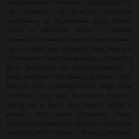
t
relacjonowałam ten proces, przyglądając mu
się dokładnie. W pewnym momencie
r
wyjechałam do Afganistanu, gdzie brałam
udział w patrolach razem z polskimi
s
s
żołnierzami. Wówczas naocznie przekonałam
się, jak ciężką jest służba na misji. Wojna w
Afganistanie była typową wojną partyzancką
gdzie przeciwnik był nierozpoznawalny, a
każdy wieśniak mógł okazać się talibem. Sam
kraj jest dziki, przebiega przez niego jedna
asfaltowa droga Jego specyficzny krajobraz
ukazał się w pełni, gdy brałam udział w
patrolu, który został ostrzelany. Polscy
żołnierze odpowiedzieli ogniem, a następnie
udaliśmy się do miejsca, z którego strzelano.