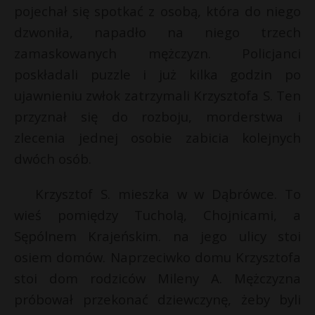
t
pojechał się spotkać z osobą, która do niego
r
dzwoniła, napadło na niego trzech
zamaskowanych mężczyzn. Policjanci
s
poskładali puzzle i już kilka godzin po
s
ujawnieniu zwłok zatrzymali Krzysztofa S. Ten
przyznał się do rozboju, morderstwa i
zlecenia jednej osobie zabicia kolejnych
dwóch osób.
Krzysztof S. mieszka w w Dąbrówce. To
wieś pomiędzy Tucholą, Chojnicami, a
Sępólnem Krajeńskim. na jego ulicy stoi
osiem domów. Naprzeciwko domu Krzysztofa
stoi dom rodziców Mileny A. Mężczyzna
próbował przekonać dziewczynę, żeby byli