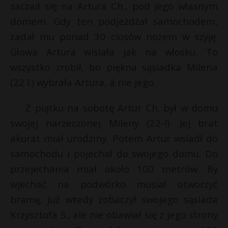
zaczaił się na Artura Ch., pod jego własnym
domem. Gdy ten podjeżdżał samochodem,
zadał mu ponad 30 ciosów nożem w szyję.
Głowa Artura wisiała jak na włosku. To
wszystko zrobił, bo piękna sąsiadka Milena
(22 l.) wybrała Artura, a nie jego.
Z piątku na sobotę Artur Ch. był w domu
swojej narzeczonej Mileny (22-l). Jej brat
akurat miał urodziny. Potem Artur wsiadł do
samochodu i pojechał do swojego domu. Do
przejechania miał około 100 metrów. By
wjechać na podwórko musiał otworzyć
bramę. Już wtedy zobaczył swojego sąsiada
Krzysztofa S., ale nie obawiał się z jego strony