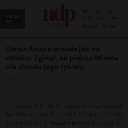
MENU
4.30
3.72
5.01
0.18
4.60
Głowa Artura wisiała jak na
włosku. Zginął, bo piękna Milena
nie chciała jego rywala
i
5 maja, 2020
l
Krzysztof S. (36 l.), najpierw z wynajętymi
bandytami zwabił i pobił swojego sąsiada
Artura Ch. (32-l). Dwa dni później Krzysztof S.,