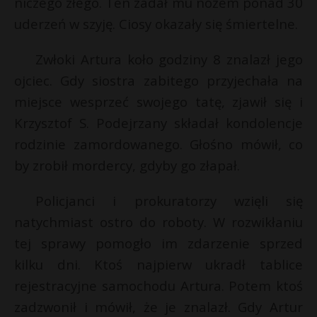
niczego złego. Ten zadał mu nożem ponad 30
P
uderzeń w szyję. Ciosy okazały się śmiertelne.
Zwłoki Artura koło godziny 8 znalazł jego
ojciec. Gdy siostra zabitego przyjechała na
E
r
miejsce wesprzeć swojego tatę, zjawił się i
Krzysztof S. Podejrzany składał kondolencje
r
i
rodzinie zamordowanego. Głośno mówił, co
l
r
by zrobił mordercy, gdyby go złapał.
Policjanci i prokuratorzy wzięli się
natychmiast ostro do roboty. W rozwikłaniu
tej sprawy pomogło im zdarzenie sprzed
kilku dni. Ktoś najpierw ukradł tablice
rejestracyjne samochodu Artura. Potem ktoś
zadzwonił i mówił, że je znalazł. Gdy Artur