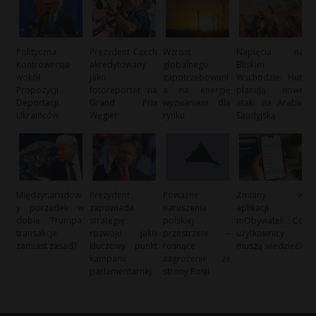
Polityczna
Prezydent Czech
Wzrost
Napięcia na
Kontrowersja
akredytowany
globalnego
Bliskim
wokół
jako
zapotrzebowani
Wschodzie: Huti
Propozycji
fotoreporter na
a na energię
planują nowe
Deportacji
Grand Prix
wyzwaniem dla
ataki na Arabię
Ukraińców
Węgier
rynku
Saudyjską
Międzynarodow
Prezydent
Poważne
Zmiany w
y porządek w
zapowiada
naruszenia
aplikacji
dobie Trumpa:
strategię
polskiej
mObywatel: Co
transakcje
rozwoju jako
przestrzeni –
użytkownicy
zamiast zasad?
kluczowy punkt
rosnące
muszą wiedzieć?
kampanii
zagrożenie ze
parlamentarnej
strony Rosji