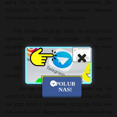
parą. Ta nie była nim zainteresowana. Do
Krzysztofa S. nic nie docierało. Musieli
interweniować rodzice dziewczyny.
Pod koniec zeszłego roku, na urodzinach
sąsiadki, Milena zatańczyła ze swoim
sąsiadem Arturem Ch. Od razu między nimi
zaiskrzyło. Wszyscy się cieszyli.
Nikt jednak nie wiedział co planuje ich
sąsiad.
POLUB
– On był trochę dziwny. Mówiło się, że
NAS!
sektę chciał zakładać. Do kościoła nie chodził.
Jak jego siostra ślubowała, to progu kościoła
nie przekroczył. Biegał wieczorami. Ubierał się