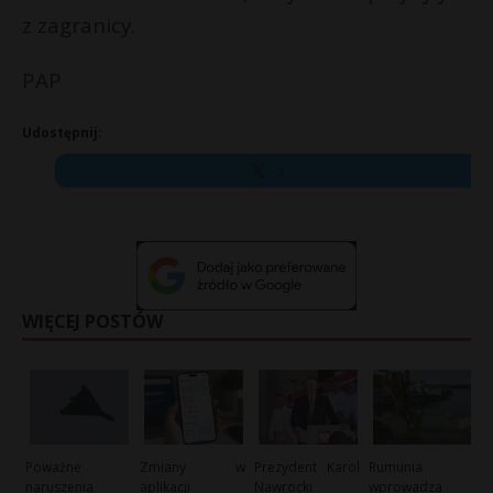
z zagranicy.
P
PAP
Udostępnij:
E
X
i
l
WIĘCEJ POSTÓW
Poważne
Zmiany w
Prezydent Karol
Rumunia
t
naruszenia
aplikacji
Nawrocki
wprowadza