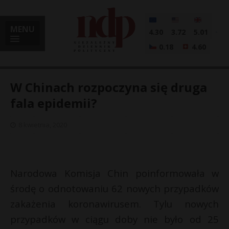
MENU
4.30
3.72
5.01
0.18
4.60
W Chinach rozpoczyna się druga
fala epidemii?
i
8 kwietnia, 2020
l
Narodowa Komisja Chin poinformowała w
środę o odnotowaniu 62 nowych przypadków
zakażenia koronawirusem. Tylu nowych
przypadków w ciągu doby nie było od 25