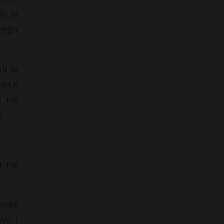
ch w
zego
li w
neta
j na
.
a na
iała
wu i