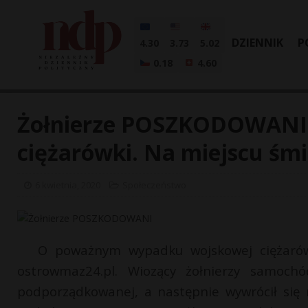
DZIENNIK
P
4.30
3.73
5.02
0.18
4.60
Żołnierze POSZKODOWANI
ciężarówki. Na miejscu śm
6 kwietnia, 2020
Społeczeństwo
O poważnym wypadku wojskowej ciężarów
ostrowmaz24.pl. Wiozący żołnierzy samoch
podporządkowanej, a następnie wywrócił się