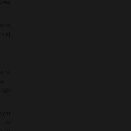
 dwa
ni w
kiej
ło w
wą –
iego
owym
i do
erze