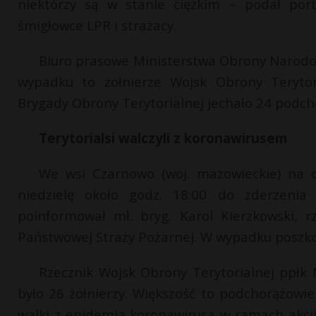
niektórzy są w stanie ciężkim – podał port
śmigłowce LPR i strażacy.
Biuro prasowe Ministerstwa Obrony Narodo
wypadku to żołnierze Wojsk Obrony Teryto
Brygady Obrony Terytorialnej jechało 24 podch
Terytorialsi walczyli z koronawirusem
We wsi Czarnowo (woj. mazowieckie) na d
niedzielę około godz. 18:00 do zderzeni
poinformował mł. bryg. Karol Kierzkowski,
Państwowej Straży Pożarnej. W wypadku poszko
Rzecznik Wojsk Obrony Terytorialnej ppłk
było 26 żołnierzy. Większość to podchorążow
walki z epidemią koronawirusa w ramach akcji