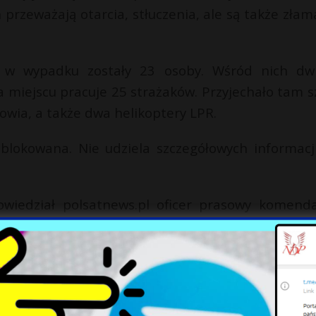
przeważają otarcia, stłuczenia, ale są także złam
e w wypadku zostały 23 osoby. Wśród nich dw
 miejscu pracuje 25 strażaków. Przyjechało tam s
owia, a także dwa helikoptery LPR.
ablokowana. Nie udziela szczegółowych informacj
wiedział polsatnews.pl oficer prasowy komend
Żerański.
uszenia pierwszeństwa przejazdu przez samo