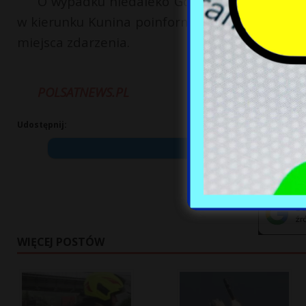
O wypadku niedaleko Goworowa na skrzyżow
w kierunku Kunina poinformował serwis eOstrole
miejsca zdarzenia.
POLSATNEWS.PL
Udostępnij:
WIĘCEJ POSTÓW