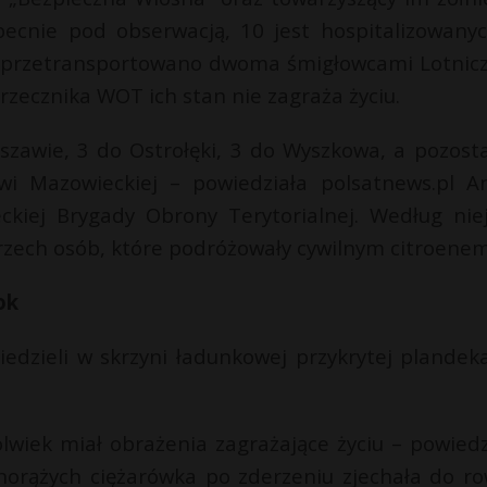
ecnie pod obserwacją, 10 jest hospitalizowany
h przetransportowano dwoma śmigłowcami Lotnic
ecznika WOT ich stan nie zagraża życiu.
szawie, 3 do Ostrołęki, 3 do Wyszkowa, a pozosta
i Mazowieckiej – powiedziała polsatnews.pl A
ckiej Brygady Obrony Terytorialnej. Według nie
trzech osób, które podróżowały cywilnym citroenem
ok
edzieli w skrzyni ładunkowej przykrytej plandek
lwiek miał obrażenia zagrażające życiu – powiedz
horążych ciężarówka po zderzeniu zjechała do ro