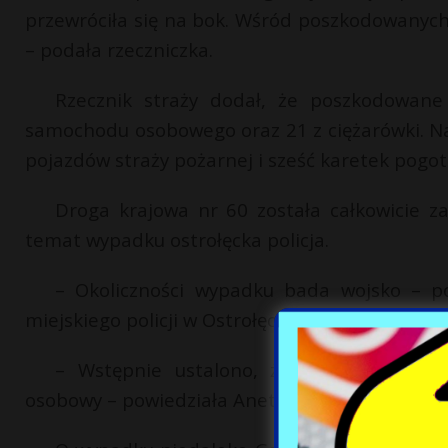
przewróciła się na bok. Wśród poszkodowanych 
– podała rzeczniczka.
Rzecznik straży dodał, że poszkodowan
samochodu osobowego oraz 21 z ciężarówki. Na
pojazdów straży pożarnej i sześć karetek pogot
Droga krajowa nr 60 została całkowicie z
temat wypadku ostrołęcka policja.
– Okoliczności wypadku bada wojsko – po
miejskiego policji w Ostrołęce podkom. Tomasz 
– Wstępnie ustalono, że doszło do wym
osobowy – powiedziała Aneta Szczepaniak.