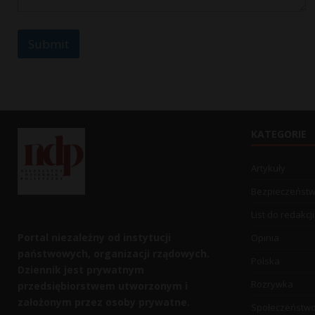
e
Submit
KATEGORIE
Artykuły
Bezpieczeńst
List do redakcji
Portal niezależny od instytucji
Opinia
państwowych, organizacji rządowych.
Polska
Dziennik jest prywatnym
Rozrywka
przedsiębiorstwem utworzonym i
założonym przez osoby prywatne.
Społeczeństw