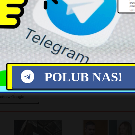
aniu drogi krajowej nr 60 lokalną drogą prowad
ka.pl. Z kolei Tygodnik Ostrołęcki zamieścił zdjęc
X
POLUB NAS!