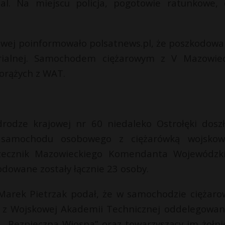
al. Na miejscu policja, pogotowie ratunkowe,
wej poinformowało polsatnews.pl, że poszkodowa
rialnej. Samochodem ciężarowym z V Mazowiec
orążych z WAT.
rodze krajowej nr 60 niedaleko Ostrołęki dosz
a samochodu osobowego z ciężarówką wojsko
 rzecznik Mazowieckiego Komendanta Wojewódzk
dowane zostały łącznie 23 osoby.
 Marek Pietrzak podał, że w samochodzie ciężar
ie z Wojskowej Akademii Technicznej oddelegowan
 „Bezpieczna Wiosna” oraz towarzyszący im żołni