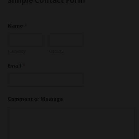
Name
*
Pierwszy
Ostatni
*
Email
*
M
e
s
s
a
g
Comment or Message
e
M
e
s
s
a
g