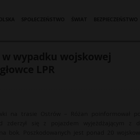
OLSKA
SPOŁECZEŃSTWO
ŚWIAT
BEZPIECZEŃSTWO
 w wypadku wojskowej
igłowce LPR
ki na trasie Ostrów – Różan poinformował po
ód zderzył się z pojazdem wyjeżdżającym z d
 na bok. Poszkodowanych jest ponad 20 wojskow