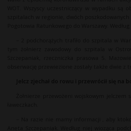
WOT. Wszyscy uczestniczący w wypadku są ob
szpitalach w regionie, dwóch poszkodowanyc
Pogotowia Ratunkowego do Warszawy. Według rz
– 2 podchorążych trafiło do szpitala w War
tym żołnierz zawodowy do szpitala w Ostrow
Szczepaniak, rzeczniczka prasowa 5. Mazowie
obserwację przewiezione zostały także dwie z 
Jelcz zjechał do rowu i przewrócił się na b
Żołnierze przewożeni wojskowym jelczem si
ławeczkach.
– Na razie nie mamy informacji , aby ktoko
Aneta Szczepaniak. Według niej wioząca podc