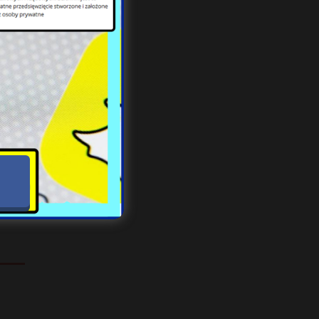
zącą
ia z