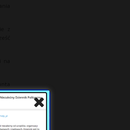
ania
ie z
ześć
i na
anta
chód