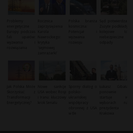
Problemy
Rocznica
Polska branża
Sąd potwierdza:
energetyczne
zaprzysiężenia
kosmiczna:
Zużyte podkłady
Europy podczas
Karola
Potencjał i
kolejowe to
fali upałów:
Nawrockiego:
wyzwania
niebezpieczne
wyzwania i
krytyka
rozwoju
odpady
rozwiązania
'sejmowej
zamrażarki’
Jak Polska Może
Nowe sankcje
Sporny dialog o
Łukasz Gibała
Skorzystać z
USA wobec Rosji
polsko-
ponownie
Transformacji
i Iranu: kluczowy
ukraińskiej
startuje w
Energetycznej?
krok Senatu
współpracy
wyborach na
obronnej z USA
prezydenta
w tle
Krakowa