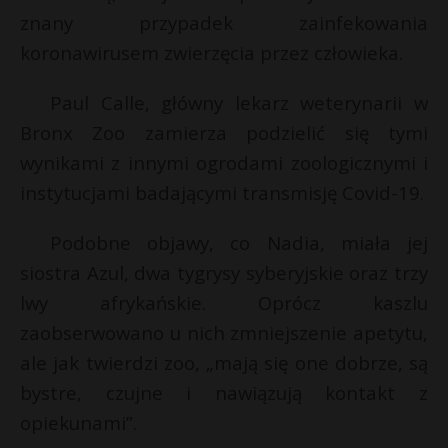
znany przypadek zainfekowania
P
koronawirusem zwierzęcia przez człowieka.
Paul Calle, główny lekarz weterynarii w
Bronx Zoo zamierza podzielić się tymi
E
wynikami z innymi ogrodami zoologicznymi i
instytucjami badającymi transmisję Covid-19.
i
l
Podobne objawy, co Nadia, miała jej
siostra Azul, dwa tygrysy syberyjskie oraz trzy
lwy afrykańskie. Oprócz kaszlu
E
zaobserwowano u nich zmniejszenie apetytu,
ale jak twierdzi zoo, „mają się one dobrze, są
i
bystre, czujne i nawiązują kontakt z
l
opiekunami”.