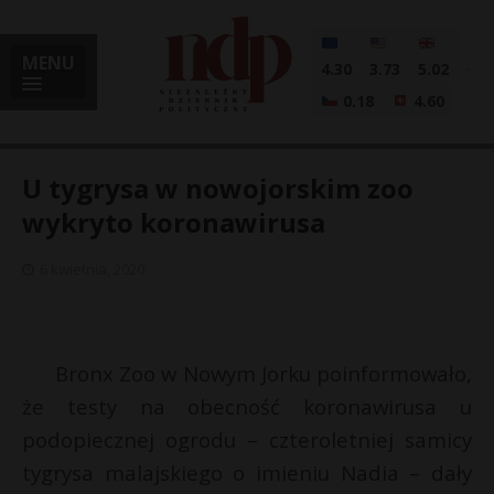
MENU
4.30
3.73
5.02
0.18
4.60
U tygrysa w nowojorskim zoo
wykryto koronawirusa
i
6 kwietnia, 2020
l
Bronx Zoo w Nowym Jorku poinformowało,
że testy na obecność koronawirusa u
podopiecznej ogrodu – czteroletniej samicy
tygrysa malajskiego o imieniu Nadia – dały