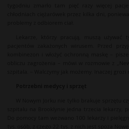
tygodniu zmarło tam pięć razy więcej pacj
chłodniach ciężarówek przez kilka dni, ponie
problemy z odbiorem ciał.
Lekarze, którzy pracują, muszą używać 
pacjentów zakażonych wirusem. Przed przy
kombinezon i włożyć ochronną maskę – pisze 
obliczu zagrożenia – mówi w rozmowie z „New
szpitala. – Walczymy jak możemy. Inaczej grozi
Potrzebni medycy i sprzęt
W Nowym Jorku nie tylko brakuje sprzętu cz
szpitalu na Brooklynie jedna trzecia lekarzy,
Do pomocy tam wezwano 100 lekarzy i pielęgnia
tys. osób, z czego 22 tys. z nich jest spoza Nowe