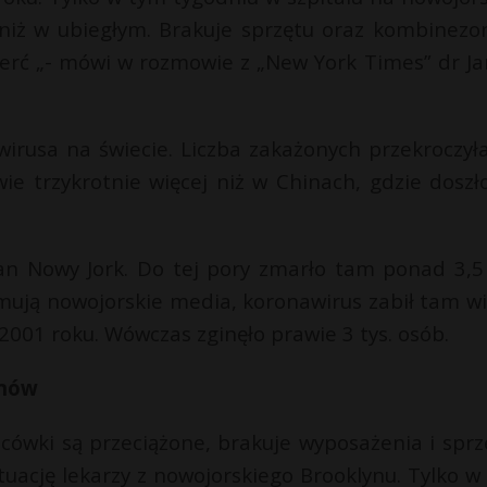
 niż w ubiegłym. Brakuje sprzętu oraz kombinezo
ierć „- mówi w rozmowie z „New York Times” dr J
irusa na świecie. Liczba zakażonych przekroczyła
wie trzykrotnie więcej niż w Chinach, gdzie doszł
an Nowy Jork. Do tej pory zmarło tam ponad 3,5 
mują nowojorskie media, koronawirus zabił tam wi
001 roku. Wówczas zginęło prawie 3 tys. osób.
onów
acówki są przeciążone, brakuje wyposażenia i sprz
uację lekarzy z nowojorskiego Brooklynu. Tylko w