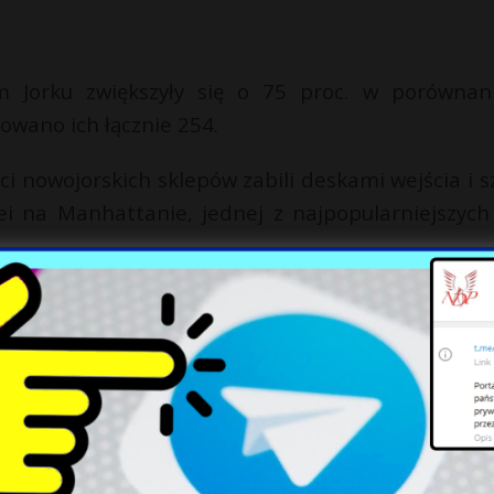
orku zwiększyły się o 75 proc. w porównan
wano ich łącznie 254.
ci nowojorskich sklepów zabili deskami wejścia i s
ei na Manhattanie, jednej z najpopularniejszych 
chcesz być na bieżąco z najświeższymi informacjam
rmacyjno-dyskusyjnej na Facebooku: KORONAWIR
 Obserwuj też relację na żywo na naszej stronie. T
 Pobierz najnowsze wydanie gazety i bądź zawsz