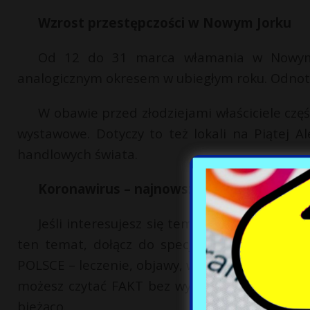
Wzrost przestępczości w Nowym Jorku
Od 12 do 31 marca włamania w Nowym J
analogicznym okresem w ubiegłym roku. Odnoto
W obawie przed złodziejami właściciele częś
wystawowe. Dotyczy to też lokali na Piątej Al
handlowych świata.
Koronawirus – najnowsze informacje
Jeśli interesujesz się tematem epidemii i 
ten temat, dołącz do specjalnej grupy info
POLSCE – leczenie, objawy, wymiana informacji.
możesz czytać FAKT bez wychodzenia z domu!
bieżąco.