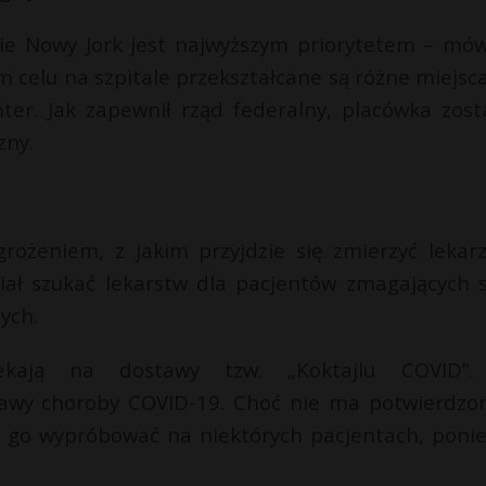
cie Nowy Jork jest najwyższym priorytetem – mów
celu na szpitale przekształcane są różne miejsca
ter. Jak zapewnił rząd federalny, placówka zost
zny.
rożeniem, z jakim przyjdzie się zmierzyć lekar
siał szukać lekarstw dla pacjentów zmagających s
ych.
ekają na dostawy tzw. „Koktajlu COVID”
bjawy choroby COVID-19. Choć nie ma potwierdzo
ą go wypróbować na niektórych pacjentach, poni