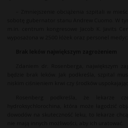
– Zmniejszenie obciążenia szpitali w mieś
sobotę gubernator stanu Andrew Cuomo. W tym 
m.in. centrum kongresowe Jacob K. Javits Cen
wyposażona w 2500 łóżek oraz personel medyc
Brak leków największym zagrożeniem
Zdaniem dr. Rosenberga, największym zag
będzie brak leków. Jak podkreśla, szpital mu
niskim ciśnieniem krwi czy środków uspokajając
Rosenberg podkreśla, że lekarze cz
hydroksychlorochina, która może łagodzić o
dowodów na skuteczność leku, to lekarze chc
nie mają innych możliwości, aby ich uratować.