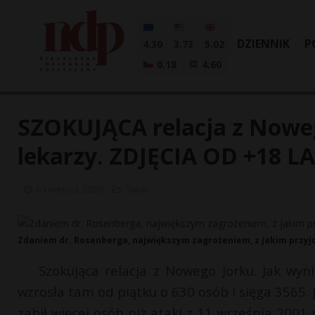
DZIENNIK
P
4.30
3.73
5.02
0.18
4.60
SZOKUJĄCA relacja z Nowego
lekarzy. ZDJĘCIA OD +18 L
6 kwietnia, 2020
Świat
Zdaniem dr. Rosenberga, największym zagrożeniem, z jakim przyjd
Szokująca relacja z Nowego Jorku. Jak wyni
wzrosła tam od piątku o 630 osób i sięga 3565.
zabił więcej osób niż ataki z 11 września 2001