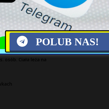
rusa na świecie
Jeden z ratowników odpoczywa na schodach
POLUB NAS!
. osób. Ciała leża na
wkach