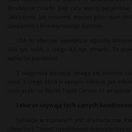
Brooklynie zmarło pięć razy więcej pacjentów
„Walczymy, jak możemy. Inaczej grozi nam śm
Gasparino z brooklynskiego szpitala.
USA to obecnie największe ognisko koronaw
300 tys. osób, z czego 8,5 tys. zmarło. To pra
wybuchu pandemii.
Z najgorszą sytuacją zmaga się obecnie st
osób, z czego 2624 w samym mieście. Jak infor
osób ataki na World Trade Center 11 września 2
Lekarze używają tych samych kombinez
Sytuacja w szpitalach jest dramatyczna. Pl
„New York Times” opublikował dramatyczną syt