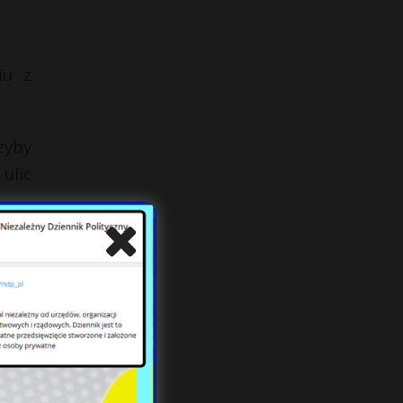
iu z
zyby
ulic
i na
US W
eraz
e na