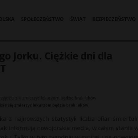
OLSKA
SPOŁECZEŃSTWO
ŚWIAT
BEZPIECZEŃSTWO
 Jorku. Ciężkie dni dla
AT
zie się zmierzyć lekarzom będzie brak leków
ka z najnowszych statystyk liczba ofiar śmiertel
 Jak informują nowojorskie media, w całym stanie w
 roku. Tylko w tym tygodniu w szpitalu na nowojor