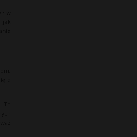
ił w
 jak
anie
zom,
ię z
. To
nych
eważ