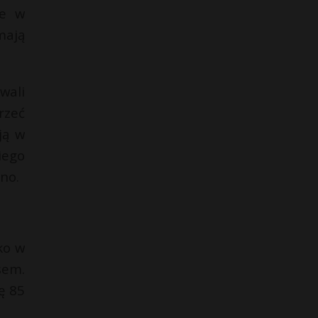
ne w
mają
wali
rzeć
ją w
iego
no.
ko w
sem.
ę 85