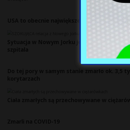
USA to obecnie największe ognisko koronawi
Sytuacja w Nowym Jorku jest dramatyczna. 
szpitala
Do tej pory w samym stanie zmarło ok. 3,5 tys
korytarzach
Ciała zmarłych są przechowywane w ciężaró
Zmarli na COVID-19