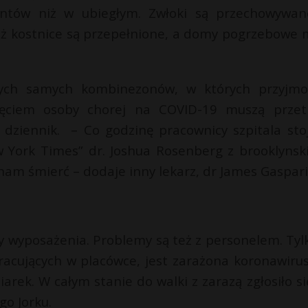
entów niż w ubiegłym. Zwłoki są przechowywa
waż kostnice są przepełnione, a domy pogrzebowe 
tych samych kombinezonów, w których przyjmo
jęciem osoby chorej na COVID-19 muszą przet
dziennik. – Co godzinę pracownicy szpitala sto
 York Times” dr. Joshua Rosenberg z brooklynsk
 nam śmierć – dodaje inny lekarz, dr James Gaspari
y wyposażenia. Problemy są też z personelem. Tyl
 pracujących w placówce, jest zarażona koronawiru
rek. W całym stanie do walki z zarazą zgłosiło si
go Jorku.