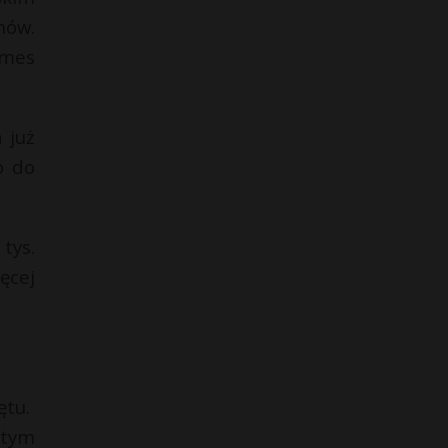
nów.
ames
 już
o do
tys.
ęcej
ętu.
 tym