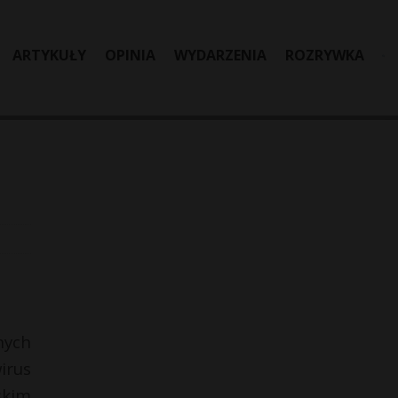
ARTYKUŁY
OPINIA
WYDARZENIA
ROZRYWKA
nych
irus
skim