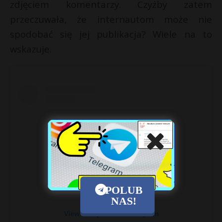
zdjęciem komentarzy. Czyżby zatem
przeczuwała, że internautom może nie
spodobać się jej publikacja? Wiele na to
wskazuje.
POLUB
NAS!
View this post on Instagram