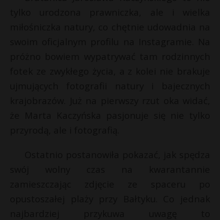
tylko urodzona prawniczka, ale i wielka
P
miłośniczka natury, co chętnie udowadnia na
swoim oficjalnym profilu na Instagramie. Na
próżno bowiem wypatrywać tam rodzinnych
E
fotek ze zwykłego życia, a z kolei nie brakuje
ujmujących fotografii natury i bajecznych
i
krajobrazów. Już na pierwszy rzut oka widać,
l
że Marta Kaczyńska pasjonuje się nie tylko
t
przyrodą, ale i fotografią.
Ostatnio postanowiła pokazać, jak spędza
swój wolny czas na kwarantannie
s
zamieszczając zdjęcie ze spaceru po
s
opustoszałej plaży przy Bałtyku. Co jednak
najbardziej przykuwa uwagę to