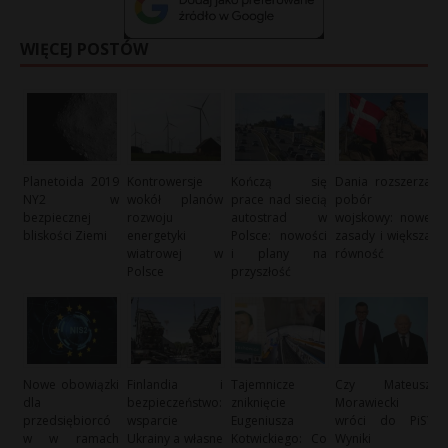
WIĘCEJ POSTÓW
Planetoida 2019
Kontrowersje
Kończą się
Dania rozszerza
NY2 w
wokół planów
prace nad siecią
pobór
bezpiecznej
rozwoju
autostrad w
wojskowy: nowe
bliskości Ziemi
energetyki
Polsce: nowości
zasady i większa
wiatrowej w
i plany na
równość
Polsce
przyszłość
Nowe obowiązki
Finlandia i
Tajemnicze
Czy Mateusz
dla
bezpieczeństwo:
zniknięcie
Morawiecki
przedsiębiorcó
wsparcie
Eugeniusza
wróci do PiS?
w w ramach
Ukrainy a własne
Kotwickiego: Co
Wyniki