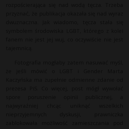
t
rozpościerająca się nad wodą tęcza. Trzeba
r
przyznać, że publikacja okazała się nad wyraz
dwuznaczna. Jak wiadomo, tęcza stała się
s
symbolem środowiska LGBT, którego z kolei
s
fanem nie jest jej wuj, co oczywiście nie jest
tajemnicą.
Fotografia mogłaby zatem nasuwać myśl,
że jeśli mówić o LGBT i Gender Marta
Kaczyńska ma zupełnie odmienne zdanie od
prezesa PiS. Co więcej, post mógł wywołać
spore poruszenie opinii publicznej, a
najwyraźniej chcąc uniknąć wszelkich
nieprzyjemnych dyskusji, prawniczka
zablokowała możliwość zamieszczania pod