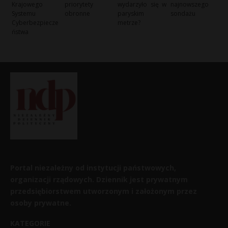
Krajowego
priorytety
wydarzyło się w
najnowszego
Systemu
obronne
paryskim
sondażu
Cyberbezpiecze
metrze?
ństwa
Portal niezależny od instytucji państwowych,
organizacji rządowych. Dziennik jest prywatnym
przedsiębiorstwem utworzonym i założonym przez
osoby prywatne.
KATEGORIE