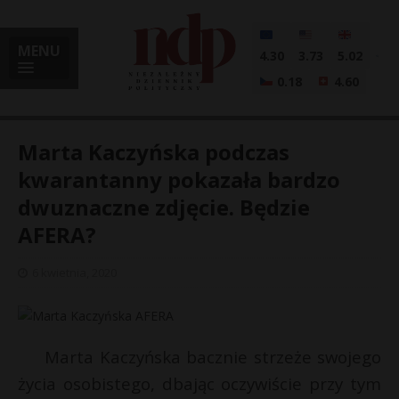
MENU
4.30
3.73
5.02
0.18
4.60
Marta Kaczyńska podczas
kwarantanny pokazała bardzo
dwuznaczne zdjęcie. Będzie
i
AFERA?
6 kwietnia, 2020
l
Marta Kaczyńska bacznie strzeże swojego
życia osobistego, dbając oczywiście przy tym