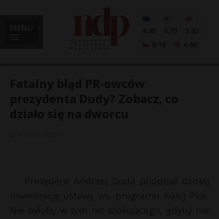
MENU
4.30
3.73
5.02
0.18
4.60
Fatalny błąd PR-owców
prezydenta Dudy? Zobacz, co
działo się na dworcu
i
4 marca, 2020
l
Prezydent Andrzej Duda podpisał dzisiaj
nowelizację ustawy ws. programu Kolej Plus.
Nie byłoby w tym nic szokującego, gdyby nie