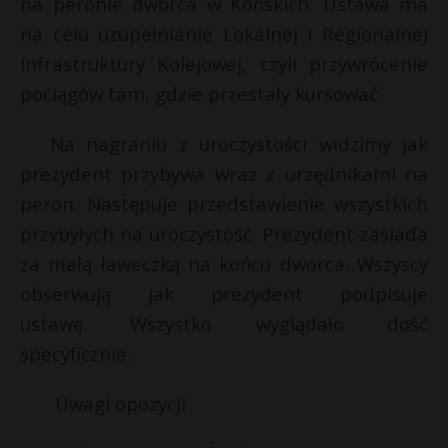
na peronie dworca w Końskich. Ustawa ma
P
na celu uzupełnianie Lokalnej i Regionalnej
Infrastruktury Kolejowej, czyli przywrócenie
pociągów tam, gdzie przestały kursować.
t
E
Na nagraniu z uroczystości widzimy jak
s
prezydent przybywa wraz z urzędnikami na
s
i
peron. Następuje przedstawienie wszystkich
l
przybyłych na uroczystość. Prezydent zasiada
za małą ławeczką na końcu dworca. Wszyscy
obserwują jak prezydent podpisuje
ustawę. Wszystko wyglądało dość
specyficznie.
Uwagi opozycji