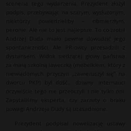
sceneria tego wydarzenia. Prezydent złożył
podpis, przebywając na szarym, wysłużonym,
niektórzy powiedzieliby – obmierzłym,
peronie. Ale nie to jest najlepsze. To co zrobił
Andrzej Duda miało pewnie dowodzić jego
spontaniczności. Ale PR-owcy przesadzili z
dystansem. Widok siedzącej głowy państwa
za małą szkolną ławeczką (mebelkiem, który z
niewiadomych przyczyn „zawieruszył się” na
dworcu PKP) był dość… dziwny. Internauci
oczywiście tego nie przeoczyli. I nie tylko oni.
s
Zapytaliśmy eksperta, czy zarzuty o braku
s
powagi Andrzeja Dudy są uzasadnione.
Prezydent podpisał nowelizację ustawy