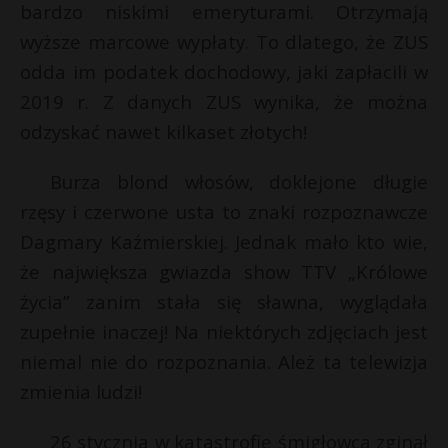
bardzo niskimi emeryturami. Otrzymają
wyższe marcowe wypłaty. To dlatego, że ZUS
odda im podatek dochodowy, jaki zapłacili w
2019 r. Z danych ZUS wynika, że można
odzyskać nawet kilkaset złotych!
Burza blond włosów, doklejone długie
rzęsy i czerwone usta to znaki rozpoznawcze
Dagmary Kaźmierskiej. Jednak mało kto wie,
że największa gwiazda show TTV „Królowe
życia” zanim stała się sławna, wyglądała
zupełnie inaczej! Na niektórych zdjęciach jest
niemal nie do rozpoznania. Ależ ta telewizja
zmienia ludzi!
26 stycznia w katastrofie śmigłowca zginął