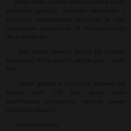
t
Wydarzenie zostało skomentowane przez
polityków opozycji. Sławomir Neumann z
r
Platformy Obywatelskiej zaznaczył, że taka
organizacja wydarzenia to kompromitacja
s
s
dla prezydenta.
Głos zabrał również polityk PO Tomasz
Siemoniak, który określił zajście jako „czeski
film”.
Takich głosów w internecie pojawiło się
bardzo dużo. TVP Info, które samo
wyemitowało uroczystość, zwróciło uwagę
politykom opozycji.
Zdanie eksperta