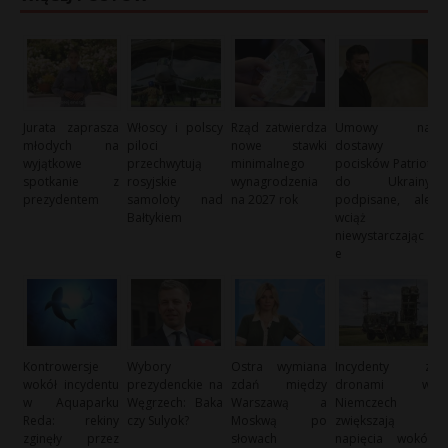
Jurata zaprasza
Włoscy i polscy
Rząd zatwierdza
Umowy na
młodych na
piloci
nowe stawki
dostawy
wyjątkowe
przechwytują
minimalnego
pocisków Patriot
spotkanie z
rosyjskie
wynagrodzenia
do Ukrainy
prezydentem
samoloty nad
na 2027 rok
podpisane, ale
Bałtykiem
wciąż
niewystarczając
e
Kontrowersje
Wybory
Ostra wymiana
Incydenty z
wokół incydentu
prezydenckie na
zdań między
dronami w
w Aquaparku
Węgrzech: Baka
Warszawą a
Niemczech
Reda: rekiny
czy Sulyok?
Moskwą po
zwiększają
zginęły przez
słowach
napięcia wokół