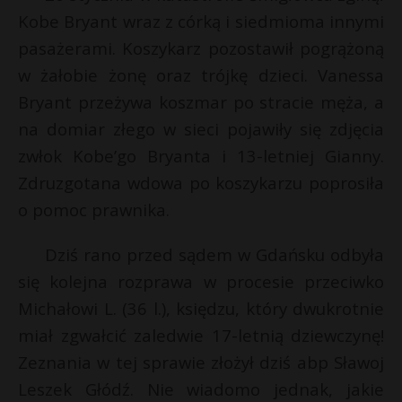
Kobe Bryant wraz z córką i siedmioma innymi
pasażerami. Koszykarz pozostawił pogrążoną
w żałobie żonę oraz trójkę dzieci. Vanessa
Bryant przeżywa koszmar po stracie męża, a
na domiar złego w sieci pojawiły się zdjęcia
zwłok Kobe’go Bryanta i 13-letniej Gianny.
Zdruzgotana wdowa po koszykarzu poprosiła
o pomoc prawnika.
Dziś rano przed sądem w Gdańsku odbyła
się kolejna rozprawa w procesie przeciwko
Michałowi L. (36 l.), księdzu, który dwukrotnie
miał zgwałcić zaledwie 17-letnią dziewczynę!
Zeznania w tej sprawie złożył dziś abp Sławoj
Leszek Głódź. Nie wiadomo jednak, jakie