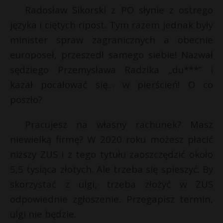
Radosław Sikorski z PO słynie z ostrego
języka i ciętych ripost. Tym razem jednak były
minister spraw zagranicznych a obecnie
europoseł, przeszedł samego siebie! Nazwał
sędziego Przemysława Radzika „du***” i
kazał pocałować się… w pierścień! O co
poszło?
Pracujesz na własny rachunek? Masz
niewielką firmę? W 2020 roku możesz płacić
niższy ZUS i z tego tytułu zaoszczędzić około
5,5 tysiąca złotych. Ale trzeba się spieszyć. By
skorzystać z ulgi, trzeba złożyć w ZUS
odpowiednie zgłoszenie. Przegapisz termin,
ulgi nie będzie.