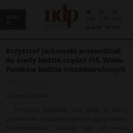
MENU
4.30
3.73
5.02
0.18
4.60
Krzysztof Jackowski przewidział,
do kiedy będzie rządził PiS. Wielu
Polaków będzie niezadowolonych
i
30 października, 2019
l
Krzysztof Jackowski miał wizję, w której
przewidział, ile potrwają jeszcze rządy Prawa i
Sprawiedliwości. Okazuje się, że wielu