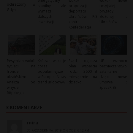
energetyczny
wokół
wokół nowej
ochrzczony w
stabilny, ale
propozycji
rosyjskiej
Gdyni
wymaga
deportacji
brygady
dalszych
Ukraińców: PiS
złożonej z
inwestycji
kontra
Ukraińców
Konfederacja
Pesymizm wokół
Krótsze wakacje
Rząd ogłasza
UE wzmocni
sytuacji na
coraz
plan wsparcia
bezpieczeństwo
froncie
popularniejsze
rodzin: 3600 zł
satelitarne
ukraińskim:
w Europie: Nowy
miesięcznie na
dzięki nowej
Analiza po
trend urlopowy?
dziecko
umowie z
wizycie
SpaceRISE
Röpckego
3 KOMENTARZE
mira
30 PAŹDZIERNIKA, 2019 O GODZ. 6:12 PM