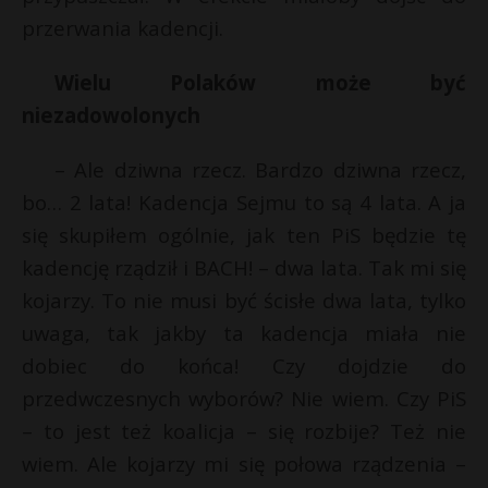
t
przerwania kadencji.
r
Wielu Polaków może być
s
niezadowolonych
s
– Ale dziwna rzecz. Bardzo dziwna rzecz,
bo… 2 lata! Kadencja Sejmu to są 4 lata. A ja
t
się skupiłem ogólnie, jak ten PiS będzie tę
kadencję rządził i BACH! – dwa lata. Tak mi się
kojarzy. To nie musi być ścisłe dwa lata, tylko
uwaga, tak jakby ta kadencja miała nie
dobiec do końca! Czy dojdzie do
przedwczesnych wyborów? Nie wiem. Czy PiS
– to jest też koalicja – się rozbije? Też nie
wiem. Ale kojarzy mi się połowa rządzenia –