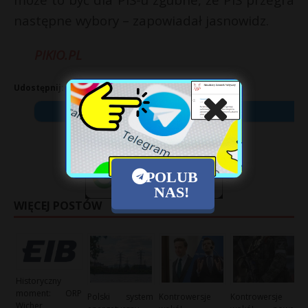
następne wybory – zapowiadał jasnowidz.
PIKIO.PL
Udostępnij:
X
POLUB
NAS!
WIĘCEJ POSTÓW
Historyczny
moment: ORP
Polski system
Kontrowersje
Kontrowersje
Wicher