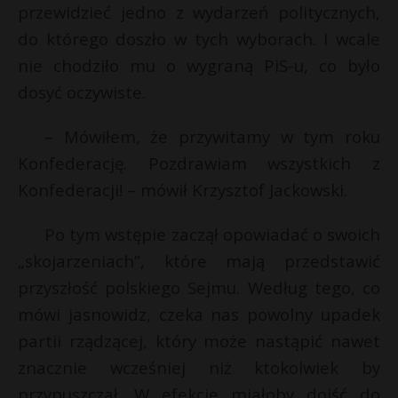
przewidzieć jedno z wydarzeń politycznych,
P
do którego doszło w tych wyborach. I wcale
nie chodziło mu o wygraną PiS-u, co było
dosyć oczywiste.
E
– Mówiłem, że przywitamy w tym roku
Konfederację. Pozdrawiam wszystkich z
i
l
Konfederacji! – mówił Krzysztof Jackowski.
Po tym wstępie zaczął opowiadać o swoich
„skojarzeniach”, które mają przedstawić
przyszłość polskiego Sejmu. Według tego, co
mówi jasnowidz, czeka nas powolny upadek
s
s
partii rządzącej, który może nastąpić nawet
znacznie wcześniej niż ktokolwiek by
przypuszczał. W efekcie miałoby dojść do