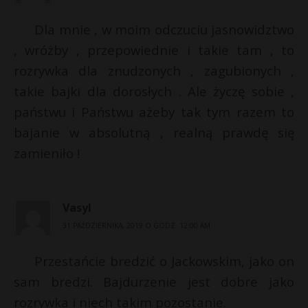
Dla mnie , w moim odczuciu jasnowidztwo
, wróżby , przepowiednie i takie tam , to
rozrywka dla znudzonych , zagubionych ,
takie bajki dla dorosłych . Ale życzę sobie ,
państwu i Państwu ażeby tak tym razem to
bajanie w absolutną , realną prawdę się
zamieniło !
Vasyl
31 PAŹDZIERNIKA, 2019 O GODZ. 12:00 AM
Przestańcie bredzić o Jackowskim, jako on
sam bredzi. Bajdurzenie jest dobre jako
rozrywka i niech takim pozostanie.