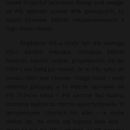
mówił Krzysztof Jackowski. Biorąc pod uwagę,
że PiS wybrało ponad 40% głosujących, to
sporo Polaków będzie niezadowolonych z
tego stanu rzeczy.
– Rządzenie PiS-u może być dla samego
PiS-u bardzo męczące. Opozycja będzie
bardziej zwarta. Ludzie przyzwyczaili się do
500+ i nie będą już mówić, że to PiS, tylko po
prostu 500+ jest i koniec. Druga rzecz – ceny
niestety galopują, a to będzie zganiane na
PiS. Trzecia rzecz – PiS zacznie być nudny.
Opozycja będzie to mocno wykorzystywała. W
perspektywie czterech lat albo – a może
dwóch lat, bo mnie się kojarzą dwa lata –
może to być dla PiS-u zgubne, że PiS przegra