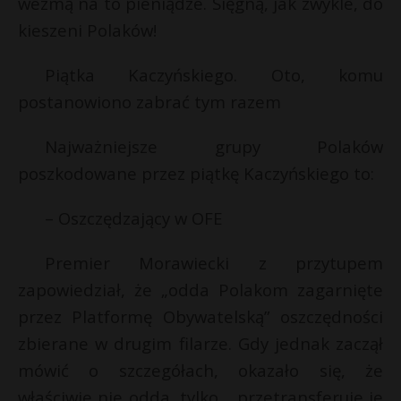
wezmą na to pieniądze. Sięgną, jak zwykle, do
P
kieszeni Polaków!
Piątka Kaczyńskiego. Oto, komu
postanowiono zabrać tym razem
E
Najważniejsze grupy Polaków
poszkodowane przez piątkę Kaczyńskiego to:
i
l
– Oszczędzający w OFE
Premier Morawiecki z przytupem
zapowiedział, że „odda Polakom zagarnięte
przez Platformę Obywatelską” oszczędności
zbierane w drugim filarze. Gdy jednak zaczął
*
mówić o szczegółach, okazało się, że
właściwie nie odda, tylko… przetransferuje je