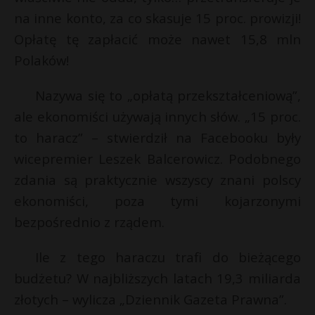
t
na inne konto, za co skasuje 15 proc. prowizji!
r
Opłatę tę zapłacić może nawet 15,8 mln
Polaków!
s
s
Nazywa się to „opłatą przekształceniową”,
ale ekonomiści używają innych słów. „15 proc.
to haracz” – stwierdził na Facebooku były
wicepremier Leszek Balcerowicz. Podobnego
zdania są praktycznie wszyscy znani polscy
ekonomiści, poza tymi kojarzonymi
bezpośrednio z rządem.
Ile z tego haraczu trafi do bieżącego
budżetu? W najbliższych latach 19,3 miliarda
złotych – wylicza „Dziennik Gazeta Prawna”.