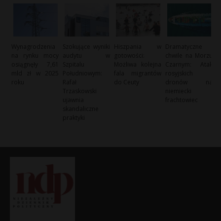
Wynagrodzenia
Szokujące wyniki
Hiszpania w
Dramatyczne
na rynku mocy
audytu w
gotowości:
chwile na Morzu
osiągnęły 7,61
Szpitalu
Możliwa kolejna
Czarnym: Atak
mld zł w 2025
Południowym:
fala migrantów
rosyjskich
roku
Rafał
do Ceuty
dronów na
Trzaskowski
niemiecki
ujawnia
frachtowiec
skandaliczne
praktyki