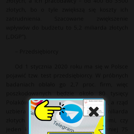
złotych, a ich pracodawcy – od 400 do 3500
złotych, bo o tyle zwiększą się koszty ich
zatrudnienia. Szacowane zwiększenie
wpływów do budżetu to 5,2 miliarda złotych
(„DGP”).
– Przedsiębiorcy
Od 1 stycznia 2020 roku ma się w Polsce
pojawić tzw. test przedsiębiorcy. W próbnych
badaniach oblało go 2,7 proc. firm, więc
poszkodowanych będzie około 80 tysięcy
Polaków. Oni zapłacą większe podatki, a rząd
uzbiera sobie dodatkowo około 1 miliarda
złotych. Badane będzie między innymi, czy
jeden klient odpowiada za co najmniej 75