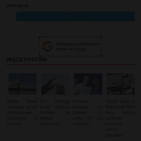
Udostępnij:
X
WIĘCEJ POSTÓW
Klimat stawia
Iran ostrzega
Rosnące
Wyrok sądu w
wyzwania przed
przed eskalacją
napięcia na
Warszawie: Bank
elektrowniami
konfliktu na
prawicy: Co
musi zwrócić
jądrowymi w
Bliskim
czeka PiS po
pechową
Europie
Wschodzie
rozłamie?
pożyczkę
ofierze
oszustwa