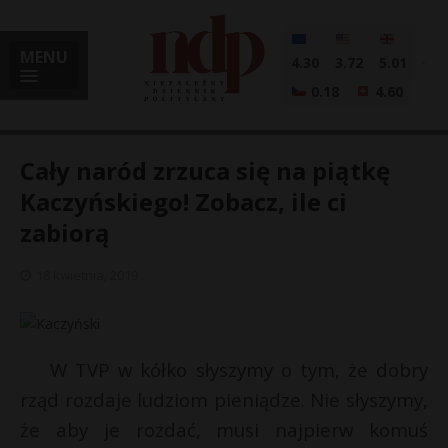
MENU
4.30
3.72
5.01
0.18
4.60
Cały naród zrzuca się na piątkę
Kaczyńskiego! Zobacz, ile ci
zabiorą
i
18 kwietnia, 2019
l
W TVP w kółko słyszymy o tym, że dobry
rząd rozdaje ludziom pieniądze. Nie słyszymy,
że aby je rozdać, musi najpierw komuś