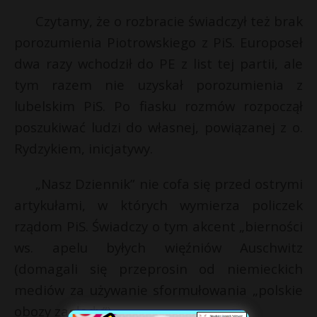
Czytamy, że o rozbracie świadczył też brak
porozumienia Piotrowskiego z PiS. Europoseł
dwa razy wchodził do PE z list tej partii, ale
tym razem nie uzyskał porozumienia z
lubelskim PiS. Po fiasku rozmów rozpoczął
poszukiwać ludzi do własnej, powiązanej z o.
Rydzykiem, inicjatywy.
„Nasz Dziennik” nie cofa się przed ostrymi
artykułami, w których wymierza policzek
rządom PiS. Świadczy o tym akcent „bierności
ws. apelu byłych więźniów Auschwitz
(domagali się przeprosin od niemieckich
mediów za używanie sformułowania „polskie
obozy zagłady”).