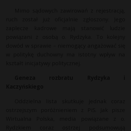
t
Mimo sądowych zawirowań z rejestracją,
r
ruch został już oficjalnie zgłoszony. Jego
zaplecze kadrowe mają stanowić ludzie
s
s
t
powiązani z osobą o. Rydzyka. To kolejny
dowód w sprawie – niemogący angażować się
w politykę duchowny ma istotny wpływ na
kształt inicjatywy politycznej.
t
Geneza rozbratu Rydzyka i
Kaczyńskiego
Oddzielna lista skutkuje jednak coraz
ostrzejszym poróżnieniem z PiS. Jak pisze
Wirtualna Polska, media powiązane z o.
Rydzkiem coraz ostrzej podsumowują