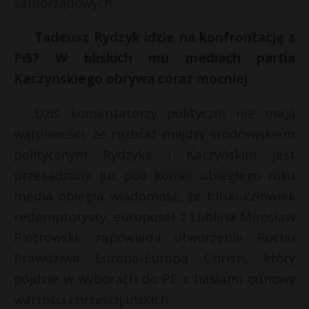
samorządowych.
P
Tadeusz Rydzyk idzie na konfrontację z
PiS? W bliskich mu mediach partia
Kaczyńskiego obrywa coraz mocniej
E
Dziś komentatorzy polityczni nie mają
wątpliwości, że rozbrat między środowiskiem
i
l
politycznym Rydzyka i Kaczyńskim jest
przesądzony. Już pod koniec ubiegłego roku
media obiegła wiadomość, że bliski człowiek
redemptorysty, europoseł z Lublina Mirosław
Piotrowski, zapowiada utworzenie Ruchu
Prawdziwa Europa-Europa Christi, który
pójdzie w wyborach do PE z hasłami odnowy
wartości chrześcijańskich.
t