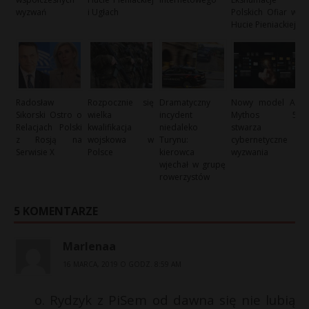
wyzwań
i Ugłach
Polskich Ofiar w
Hucie Pieniackiej
Radosław
Rozpocznie się
Dramatyczny
Nowy model AI
Sikorski Ostro o
wielka
incydent
Mythos 5
Relacjach Polski
kwalifikacja
niedaleko
stwarza
z Rosją na
wojskowa w
Turynu:
cybernetyczne
Serwisie X
Polsce
kierowca
wyzwania
wjechał w grupę
rowerzystów
5 KOMENTARZE
Marlenaa
16 MARCA, 2019 O GODZ. 8:59 AM
o. Rydzyk z PiSem od dawna się nie lubią