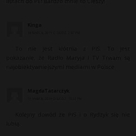
listach do PE! Bardzo mnie to Cieszy!
Kinga
19 MARCA, 2019 O GODZ. 2:47 PM
To nie jest kłótnia z PiS. To jest
pokazanie, że Radio Maryja i TV Trwam są
najobiektywniejszymi mediami w Polsce.
MagdaTatarczyk
19 MARCA, 2019 O GODZ. 10:33 PM
Kolejny dowód że PiS i o Rydzyk się nie
lubią.