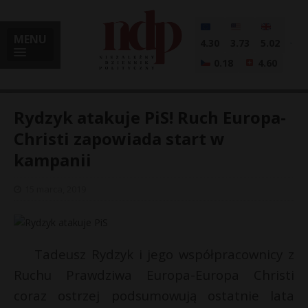
MENU
4.30
3.73
5.02
0.18
4.60
Rydzyk atakuje PiS! Ruch Europa-
Christi zapowiada start w
kampanii
i
15 marca, 2019
l
Tadeusz Rydzyk i jego współpracownicy z
Ruchu Prawdziwa Europa-Europa Christi
coraz ostrzej podsumowują ostatnie lata