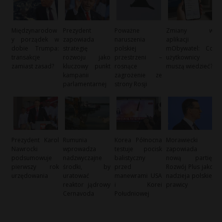
Międzynarodow
Prezydent
Poważne
Zmiany w
y porządek w
zapowiada
naruszenia
aplikacji
dobie Trumpa:
strategię
polskiej
mObywatel: Co
transakcje
rozwoju jako
przestrzeni –
użytkownicy
zamiast zasad?
kluczowy punkt
rosnące
muszą wiedzieć?
kampanii
zagrożenie ze
parlamentarnej
strony Rosji
Prezydent Karol
Rumunia
Korea Północna
Morawiecki
Nawrocki
wprowadza
testuje pocisk
zapowiada
podsumowuje
nadzwyczajne
balistyczny
nową partię:
pierwszy rok
środki, by
przed
Rozwój Plus jako
urzędowania
uratować
manewrami USA
nadzieja polskiej
reaktor jądrowy
i Korei
prawicy
Cernavoda
Południowej