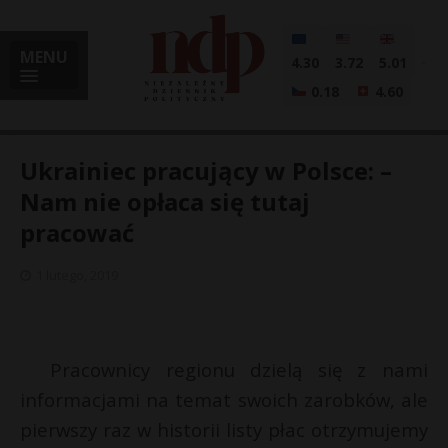
MENU
4.30
3.72
5.01
0.18
4.60
Ukrainiec pracujący w Polsce: –
Nam nie opłaca się tutaj
pracować
i
1 lutego, 2019
l
Pracownicy regionu dzielą się z nami
informacjami na temat swoich zarobków, ale
pierwszy raz w historii listy płac otrzymujemy