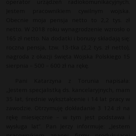
t
operator urządzeń radiokomunikacyjnych.
Jestem pracownikiem cywilnym wojska.
r
Obecnie moja pensja netto to 2,2 tys. zł
netto. W 2018 roku wynagrodzenie wzrosło o
s
s
165 zł netto. Na dodatki i bonusy składają się:
roczna pensja, tzw. 13-tka (2,2 tys. zł netto),
nagroda z okazji święta Wojska Polskiego 15
sierpnia – 500 – 600 zł na rękę.
Pani Katarzyna z Torunia napisała:
„Jestem specjalistką ds. kancelaryjnych, mam
35 lat, średnie wykształcenie i 14 lat pracy w
zawodzie. Otrzymuję dokładanie 3 124 zł na
rękę miesięcznie – w tym jest podstawa i
wysługa lat”. Pan Jerzy informuje: „Jestem
pracownikiem znanej firmy produkującej