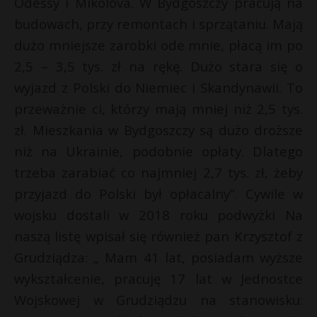
Odessy i Mikolova. W Bydgoszczy pracują na
P
budowach, przy remontach i sprzątaniu. Mają
dużo mniejsze zarobki ode mnie, płacą im po
2,5 – 3,5 tys. zł na rękę. Dużo stara się o
wyjazd z Polski do Niemiec i Skandynawii. To
E
r
przeważnie ci, którzy mają mniej niż 2,5 tys.
zł. Mieszkania w Bydgoszczy są dużo droższe
i
l
niż na Ukrainie, podobnie opłaty. Dlatego
trzeba zarabiać co najmniej 2,7 tys. zł, żeby
r
przyjazd do Polski był opłacalny”. Cywile w
wojsku dostali w 2018 roku podwyżki Na
naszą listę wpisał się również pan Krzysztof z
Grudziądza: „ Mam 41 lat, posiadam wyższe
wykształcenie, pracuję 17 lat w Jednostce
Wojskowej w Grudziądzu na stanowisku: