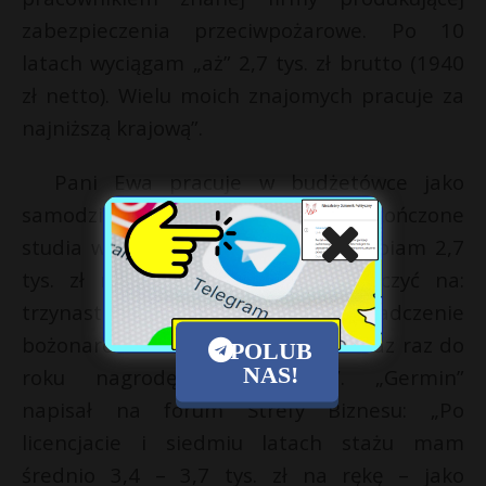
zabezpieczenia przeciwpożarowe. Po 10
latach wyciągam „aż” 2,7 tys. zł brutto (1940
zł netto). Wielu moich znajomych pracuje za
najniższą krajową”.
Pani Ewa pracuje w budżetówce jako
samodzielny referent: „Mam ukończone
studia wyższe, sześć lat stażu, zarabiam 2,7
tys. zł netto. Dodatkowo mogę liczyć na:
trzynastkę, wczasy pod gruszą, świadczenie
bożonarodzeniowe i wielkanocne oraz raz do
POLUB
NAS!
roku nagrodę motywacyjną”. „Germin”
napisał na forum Strefy Biznesu: „Po
licencjacie i siedmiu latach stażu mam
średnio 3,4 – 3,7 tys. zł na rękę – jako