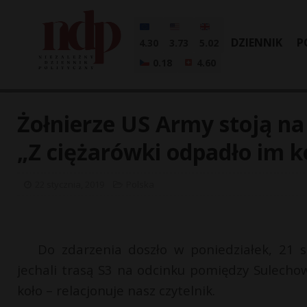
DZIENNIK
P
4.30
3.73
5.02
0.18
4.60
Żołnierze US Army stoją na 
„Z ciężarówki odpadło im k
22 stycznia, 2019
Polska
Do zdarzenia doszło w poniedziałek, 21 s
jechali trasą S3 na odcinku pomiędzy Sulecho
koło – relacjonuje nasz czytelnik.