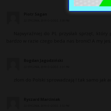
Piotr Sagan
22 STYCZNIA, 2019 O GODZ. 3:30 PM
Najwyraźniej do PL przysłali sprzęt, któr
bardzo w razie czego beda nas bronić! A my jesz
Bogdan Jagodziński
22 STYCZNIA, 2019 O GODZ. 3:31 PM
złom do Polski sprowadzają ! tak samo jak 
Ryszard Marciniak
22 STYCZNIA, 2019 O GODZ. 3:32 PM