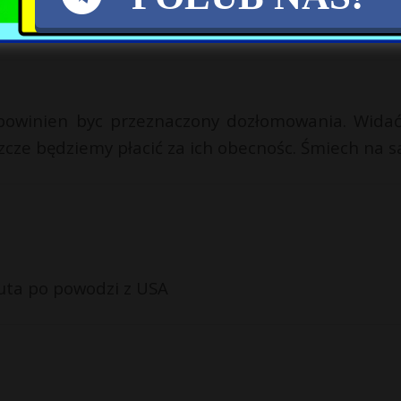
y powinien byc przeznaczony dozłomowania. Widać
cze będziemy płacić za ich obecnośc. Śmiech na sa
auta po powodzi z USA