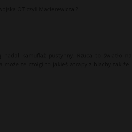
ojska OT czyli Macierewicza ?
ą nadal kamuflaż pustynny. Rzuca to światło na
może te czołgi to jakieś atrapy z blachy tak że 