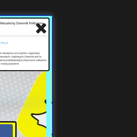
bsze
lugo
 jak
rdol