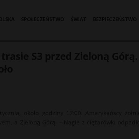
OLSKA
SPOŁECZEŃSTWO
ŚWIAT
BEZPIECZEŃSTWO
trasie S3 przed Zieloną Górą.
oło
tycznia, około godziny 17:00. Amerykańscy żołni
wem, a Zieloną Górą. – Nagle z ciężarówki odpadł