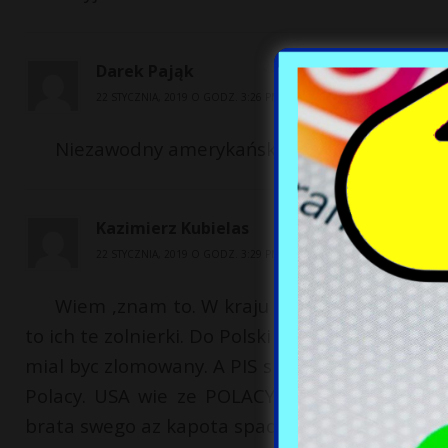
Darek Pająk
22 STYCZNIA, 2019 O GODZ. 3:26 PM
Niezawodny amerykański sprzęt! Ciekawe czy
Kazimierz Kubielas
22 STYCZNIA, 2019 O GODZ. 3:29 PM
Wiem ,znam to. W kraju ktorym mieszkam p
to ich te zolnierki. Do Polski wyslali Macierewi
mial byc zlomowany. A PIS sie cieszy. Zaden kr
Polacy. USA wie ze POLACY sie rozbroili, TO J
brata swego az kapota spadnie z niego,,,,