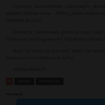
Kolumna samochodów ciężarowych jechała
węzłem Zielona Góra – Północ jeden pojazd ule
czytelnik Bartosz.
Żołnierze zablokowali pobocze oraz częś
trójkątami ostrzegawczymi. Wojskowi próbują u
Ruch na trasie S3 jest dość spory. Na odci
nieznaczne utrudnienia w ruchu.
NEWSLUBUSKI.PL
WYPADEK
ŻOŁNIERZE USA
Udostępnij: