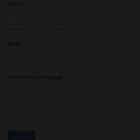
Name
*
Pierwszy
Ostatni
Email
*
M
Comment or Message
e
s
s
a
g
e
C
o
m
m
Submit
e