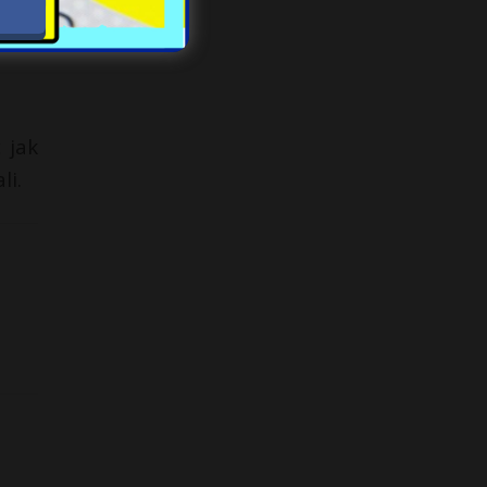
 jak
li.