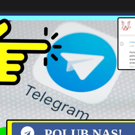
 ich rakiety są tyle samo warte!
onad 40lat stacjonowali u nas wojska USA.Najsla
czowi najgorszy ,wyeksplotowany sprzet ,ktory nie d
aj NATOWSKI nie placi takiego haraczu dla Trampka
EST BIZNES, a Jankesi wychodza z zalozenia,,,,pie
POLUB NAS!