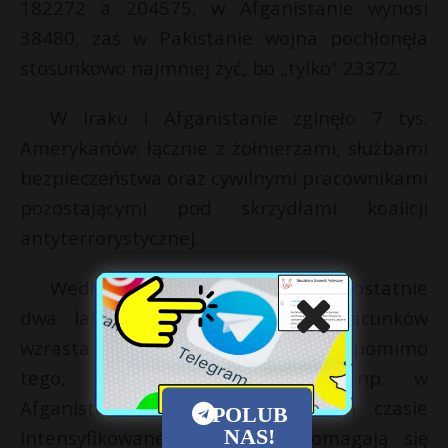
182272 a 204575, w Afganistanie wynosi
38480, zaś w Pakistanie wojna pochłonęła
stosunkowo najmniej żyć, bo „tylko” 23372.
W Iraku i Afganistanie zginęło 7 tys.
Amerykanów: łącznie z żołnierzami, służbami
bezpieczeństwa oraz cywilnymi pracownikami
pozostającymi pod skrzydłami koalicji
antyterrorystycznej.
Według autorów raportu przez ostatnie
dwa lata od czasu ostatnich szacunków
wzrasta liczba zabijanych cywilów, pomimo
tego, że działania wojenne np. w
Afganistanie, nie są w ostatnim czasie
POLUB
NAS!
intensyfikowane. Akademicy domagają się