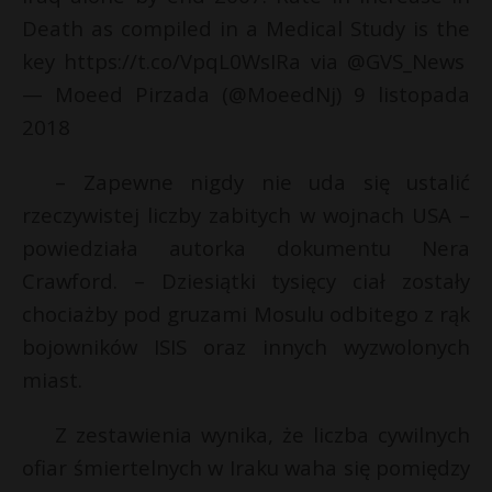
t
Death as compiled in a Medical Study is the
r
key https://t.co/VpqL0WsIRa via @GVS_News
— Moeed Pirzada (@MoeedNj) 9 listopada
s
2018
s
– Zapewne nigdy nie uda się ustalić
rzeczywistej liczby zabitych w wojnach USA –
powiedziała autorka dokumentu Nera
Crawford. – Dziesiątki tysięcy ciał zostały
chociażby pod gruzami Mosulu odbitego z rąk
bojowników ISIS oraz innych wyzwolonych
miast.
Z zestawienia wynika, że liczba cywilnych
ofiar śmiertelnych w Iraku waha się pomiędzy