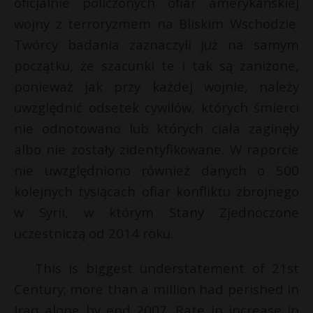
oficjalnie policzonych ofiar amerykańskiej
P
wojny z terroryzmem na Bliskim Wschodzie.
Twórcy badania zaznaczyli już na samym
początku, że szacunki te i tak są zaniżone,
ponieważ jak przy każdej wojnie, należy
E
uwzględnić odsetek cywilów, których śmierci
s
s
nie odnotowano lub których ciała zaginęły
i
l
albo nie zostały zidentyfikowane. W raporcie
nie uwzględniono również danych o 500
kolejnych tysiącach ofiar konfliktu zbrojnego
w Syrii, w którym Stany Zjednoczone
E
uczestniczą od 2014 roku.
This is biggest understatement of 21st
i
l
Century; more than a million had perished in
Iraq alone by end 2007. Rate in increase in