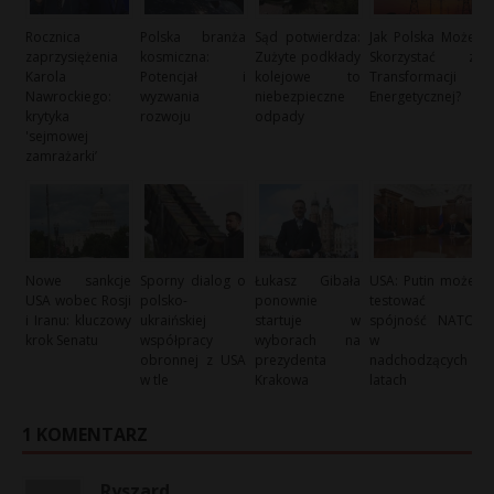
Rocznica
Polska branża
Sąd potwierdza:
Jak Polska Może
zaprzysiężenia
kosmiczna:
Zużyte podkłady
Skorzystać z
Karola
Potencjał i
kolejowe to
Transformacji
Nawrockiego:
wyzwania
niebezpieczne
Energetycznej?
krytyka
rozwoju
odpady
'sejmowej
zamrażarki’
Nowe sankcje
Sporny dialog o
Łukasz Gibała
USA: Putin może
USA wobec Rosji
polsko-
ponownie
testować
i Iranu: kluczowy
ukraińskiej
startuje w
spójność NATO
krok Senatu
współpracy
wyborach na
w
obronnej z USA
prezydenta
nadchodzących
w tle
Krakowa
latach
1 KOMENTARZ
Ryszard