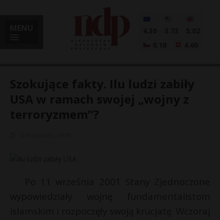
MENU
4.30
3.73
5.02
0.18
4.60
Szokujące fakty. Ilu ludzi zabiły
USA w ramach swojej „wojny z
terroryzmem”?
i
13 listopada, 2018
l
Po 11 września 2001 Stany Zjednoczone
wypowiedziały wojnę fundamentalistom
islamskim i rozpoczęły swoją krucjatę. Wczoraj