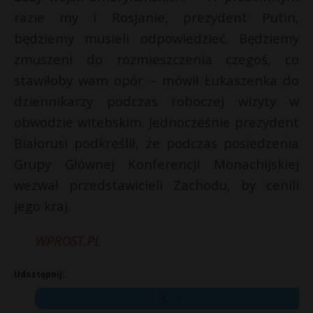
razie my i Rosjanie, prezydent Putin,
P
będziemy musieli odpowiedzieć. Będziemy
zmuszeni do rozmieszczenia czegoś, co
stawiłoby wam opór – mówił Łukaszenka do
E
dziennikarzy podczas roboczej wizyty w
obwodzie witebskim. Jednocześnie prezydent
i
Białorusi podkreślił, że podczas posiedzenia
l
Grupy Głównej Konferencji Monachijskiej
wezwał przedstawicieli Zachodu, by cenili
jego kraj.
WPROST.PL
Udostępnij:
X