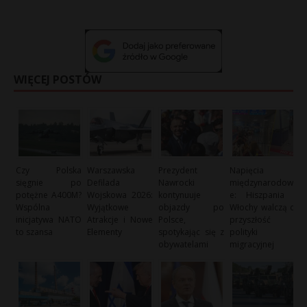
t
r
s
WIĘCEJ POSTÓW
s
Czy Polska
Warszawska
Prezydent
Napięcia
sięgnie po
Defilada
Nawrocki
międzynarodow
potężne A400M?
Wojskowa 2026:
kontynuuje
e: Hiszpania i
Wspólna
Wyjątkowe
objazdy po
Włochy walczą o
inicjatywa NATO
Atrakcje i Nowe
Polsce,
przyszłość
to szansa
Elementy
spotykając się z
polityki
obywatelami
migracyjnej