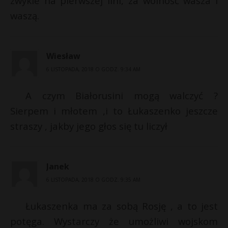
zwykle na pierwszej lini, za wolność wasza i
waszą.
Wiesław
6 LISTOPADA, 2018 O GODZ. 9:34 AM
A czym Białorusini mogą walczyć ?
Sierpem i młotem ,i to Łukaszenko jeszcze
straszy , jakby jego głos się tu liczył
Janek
6 LISTOPADA, 2018 O GODZ. 9:35 AM
Łukaszenka ma za sobą Rosję , a to jest
potęga. Wystarczy że umożliwi wojskom