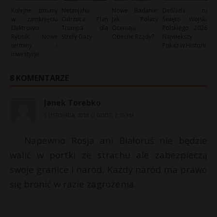
Kolejne zmiany
Netanjahu
Nowe Badanie:
Defilada na
w zamknięciu
Odrzuca Plan
Jak Polacy
Święto Wojska
Elektrowni
Trumpa dla
Oceniają
Polskiego 2026:
Rybnik: Nowe
Strefy Gazy
Obecne Rządy?
Największy
terminy i
Pokaz w Historii
inwestycje
8 KOMENTARZE
Janek Torebko
5 LISTOPADA, 2018 O GODZ. 2:35 PM
Napewno Rosja ani Białoruś nie będzie
walić w portki ze strachu ale zabezpieczą
swoje granice i naród. Każdy naród ma prawo
się bronić w razie zagrożenia.