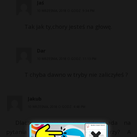
Jaś
10 WRZEŚNIA, 2018 O GODZ. 9:34 PM
Tak jak ty,chory jesteś na głowę.
Dar
10 WRZEŚNIA, 2018 O GODZ. 11:13 PM
T chyba dawno w tryby nie zaliczyłeś ?
Jakub
10 WRZEŚNIA, 2018 O GODZ. 4:48 PM
Dlaczego Dziwisz nie odpowiada na
pytania amerykanskich dziennikarzy? A