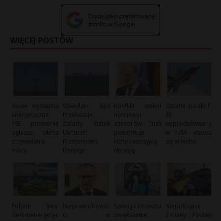
t
*
r
WIĘCEJ POSTÓW
s
s
Nowe wyzwania
Szwedzki Sąd
Konflikt wokół
Ostatni polski F-
energetyczne:
Przekazuje
nominacji
35
PSE ponownie
Zatarty Statek
asesorów: Tusk
wyprodukowany
ogłasza okres
Ukrainie:
podejmuje
w USA wznosi
przywołania
Przełomowa
kontrowersyjną
się w niebo
mocy
Decyzja
decyzję
Polskie Sieci
Nieprawidłowoś
Szwecja rozważa
Niepokojące
Elektroenergetyc
ci w
zwiększenie
Zmiany Postaw