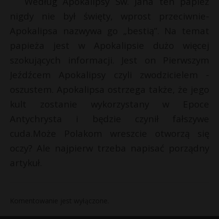
Według Apokalipsy Sw. Jana ten papież
nigdy nie był święty, wprost przeciwnie-
Apokalipsa nazwywa go „bestią”. Na temat
papieża jest w Apokalipsie dużo więcej
szokujących informacji. Jest on Pierwszym
Jeźdźcem Apokalipsy czyli zwodzicielem -
oszustem. Apokalipsa ostrzega także, że jego
kult zostanie wykorzystany w Epoce
Antychrysta i będzie czynił fałszywe
cuda.Może Polakom wreszcie otworzą się
oczy? Ale najpierw trzeba napisać porządny
artykuł.
Komentowanie jest wyłączone.