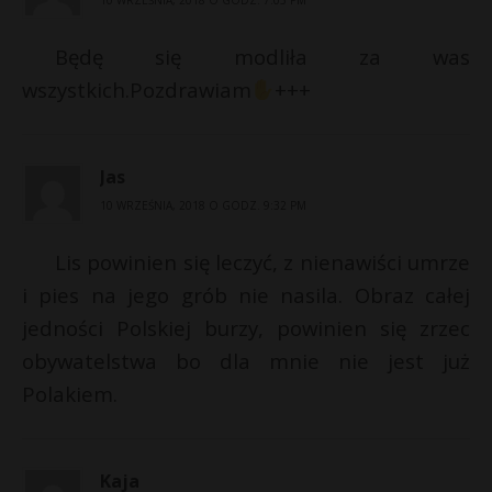
10 WRZEŚNIA, 2018 O GODZ. 7:05 PM
Będę się modliła za was
wszystkich.Pozdrawiam
+++
Jas
10 WRZEŚNIA, 2018 O GODZ. 9:32 PM
Lis powinien się leczyć, z nienawiści umrze
i pies na jego grób nie nasila. Obraz całej
jedności Polskiej burzy, powinien się zrzec
obywatelstwa bo dla mnie nie jest już
Polakiem.
Kaja