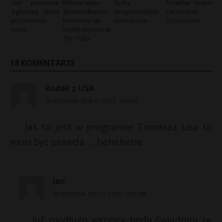
zne ponownie
Ministerstwie
liczby
Polaków wobec
ogłaszają okres
Sprawiedliwości:
przyjmowanych
Ukraińskich
przywołania
Kontrowersje
uchodźców
Uchodźców
mocy
wokół imprezy w
The Tides
18 KOMENTARZE
Rodak z USA
10 WRZEŚNIA, 2018 O GODZ. 1:04 PM
Jak to jest w programie Tomasza Lisa to
musi byc prawda … hehehehe
Jan
10 WRZEŚNIA, 2018 O GODZ. 4:20 PM
Juž niedługo wszyscy będą świadomi że