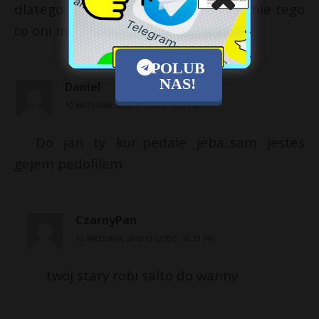
dlatego że tak stara klucha nie rozumie tego
co oni mówią
POLUB
NAS!
Daniel
10 WRZEŚNIA, 2018 O GODZ. 5:18 PM
Do jan ty kur..pedale jeba..sam jestes
gejem pedofilem
CzarnyPan
10 WRZEŚNIA, 2018 O GODZ. 10:33 PM
twoj stary robi salto do wanny