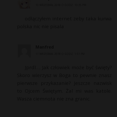
10 WRZEŚNIA, 2018 O GODZ. 10:35 PM
odłączyłem internet zeby taka kurwa
polska nic nie pisala
Manfred
11 WRZEŚNIA, 2018 O GODZ. 1:51 PM
Jprdl…. Jak człowiek może być święty?
Skoro wierzysz w Boga to pewnie znasz
pierwsze przykazanie? Jeszcze nazwisk
to Ojcem Świętym. Żal mi was katole.
Wasza ciemnota nie zna granic.