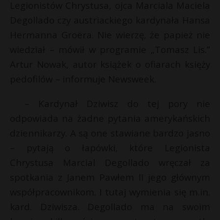
Legionistów Chrystusa, ojca Marciala Maciela
Degollado czy austriackiego kardynała Hansa
Hermanna Groëra. Nie wierzę, że papież nie
wiedział – mówił w programie „Tomasz Lis.”
Artur Nowak, autor książek o ofiarach księży
pedofilów – informuje Newsweek.
– Kardynał Dziwisz do tej pory nie
odpowiada na żadne pytania amerykańskich
dziennikarzy. A są one stawiane bardzo jasno
– pytają o łapówki, które Legionista
Chrystusa Marcial Degollado wręczał za
spotkania z Janem Pawłem II jego głównym
współpracownikom. I tutaj wymienia się m.in.
kard. Dziwisza. Degollado ma na swoim