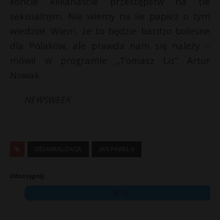
koncie kilkanaście przestępstw na tle
P
seksualnym. Nie wiemy na ile papież o tym
wiedział. Wiem, że to będzie bardzo bolesne
dla Polaków, ale prawda nam się należy –
mówił w programie „Tomasz Lis” Artur
E
Nowak.
i
NEWSWEEK
l
DESAKRALIZACJA
JAN PAWEŁ II
E
Udostępnij:
i
X
l
r