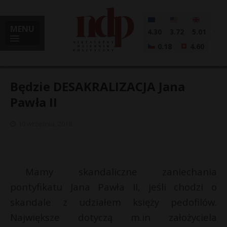
MENU
4.30
3.72
5.01
0.18
4.60
Będzie DESAKRALIZACJA Jana
Pawła II
i
10 września, 2018
l
Mamy skandaliczne zaniechania
pontyfikatu Jana Pawła II, jeśli chodzi o
skandale z udziałem księży pedofilów.
Największe dotyczą m.in założyciela