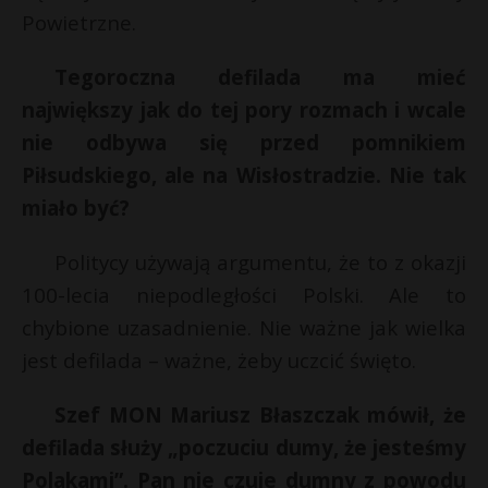
Powietrzne.
Tegoroczna defilada ma mieć
największy jak do tej pory rozmach i wcale
nie odbywa się przed pomnikiem
Piłsudskiego, ale na Wisłostradzie. Nie tak
miało być?
Politycy używają argumentu, że to z okazji
100-lecia niepodległości Polski. Ale to
chybione uzasadnienie. Nie ważne jak wielka
jest defilada – ważne, żeby uczcić święto.
Szef MON Mariusz Błaszczak mówił, że
defilada służy „poczuciu dumy, że jesteśmy
Polakami”. Pan nie czuje dumny z powodu