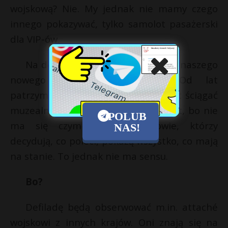
wojskową? Nie. My jednak nie mamy czego
innego pokazywać, tylko samolot pasażerski
dla VIP-ów.
Na defiladzie nie pokażemy nic z naszego
nowego potencjału bojowego. Od lat
patrzymy na to samo. Bez sensu jest ściągać
muzealne śmigłowce Kaman z fregat, bo nie
POLUB
ma się czym chwalić. Panowie, którzy
NAS!
decydują, co poleci, pokażą wszystko, co mają
na stanie. To jednak nie ma sensu.
Bo?
Defiladę będą obserwować m.in. attaché
wojskowi z innych krajów. Oni znają się na