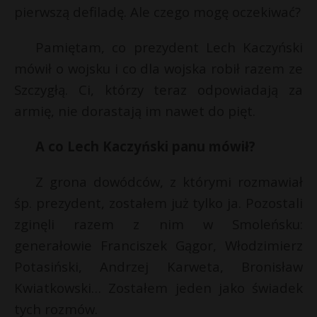
t
pierwszą defiladę. Ale czego mogę oczekiwać?
r
Pamiętam, co prezydent Lech Kaczyński
mówił o wojsku i co dla wojska robił razem ze
s
s
Szczygłą. Ci, którzy teraz odpowiadają za
armię, nie dorastają im nawet do pięt.
A co Lech Kaczyński panu mówił?
Z grona dowódców, z którymi rozmawiał
śp. prezydent, zostałem już tylko ja. Pozostali
zginęli razem z nim w Smoleńsku:
generałowie Franciszek Gągor, Włodzimierz
Potasiński, Andrzej Karweta, Bronisław
Kwiatkowski… Zostałem jeden jako świadek
tych rozmów.