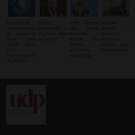
Kontrowersje
Wybory
Ostra wymiana
Incydenty z
wokół incydentu
prezydenckie na
zdań między
dronami w
w Aquaparku
Węgrzech: Baka
Warszawą a
Niemczech
Reda: rekiny
czy Sulyok?
Moskwą po
zwiększają
zginęły przez
słowach
napięcia wokół
splot
prezydenta
bezpieczeństwa
nieprzewidziany
Nawrockiego
ch zdarzeń