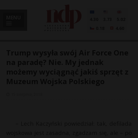
MENU
4.30
3.73
5.02
0.18
4.60
Trump wysyła swój Air Force One
na paradę? Nie. My jednak
możemy wyciągnąć jakiś sprzęt z
i
Muzeum Wojska Polskiego
15 sierpnia, 2018
l
– Lech Kaczyński powiedział: tak, defilada
wojskowa jest zasadna, zgadzam się, ale – po