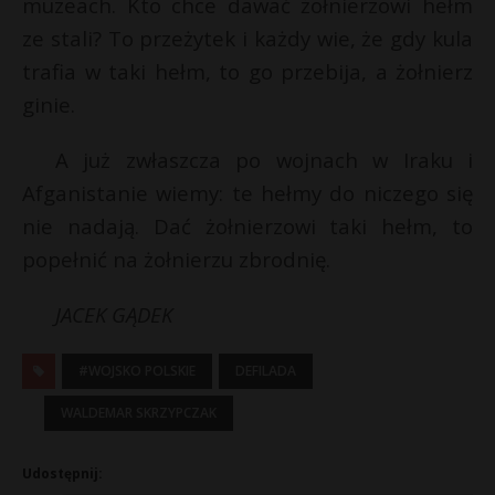
muzeach. Kto chce dawać żołnierzowi hełm
ze stali? To przeżytek i każdy wie, że gdy kula
trafia w taki hełm, to go przebija, a żołnierz
ginie.
A już zwłaszcza po wojnach w Iraku i
Afganistanie wiemy: te hełmy do niczego się
nie nadają. Dać żołnierzowi taki hełm, to
popełnić na żołnierzu zbrodnię.
JACEK GĄDEK
#WOJSKO POLSKIE
DEFILADA
WALDEMAR SKRZYPCZAK
Udostępnij: