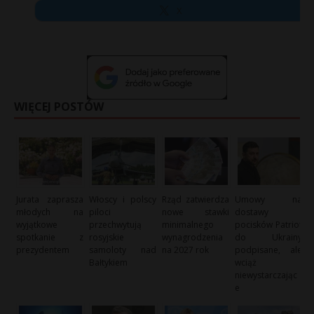
X
WIĘCEJ POSTÓW
Jurata zaprasza
Włoscy i polscy
Rząd zatwierdza
Umowy na
młodych na
piloci
nowe stawki
dostawy
wyjątkowe
przechwytują
minimalnego
pocisków Patriot
spotkanie z
rosyjskie
wynagrodzenia
do Ukrainy
prezydentem
samoloty nad
na 2027 rok
podpisane, ale
Bałtykiem
wciąż
niewystarczając
e