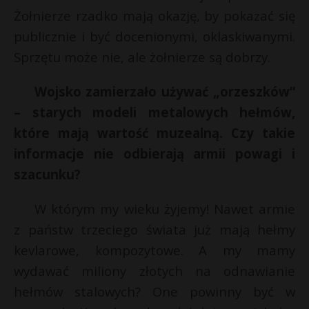
Żołnierze rzadko mają okazję, by pokazać się
publicznie i być docenionymi, oklaskiwanymi.
Sprzętu może nie, ale żołnierze są dobrzy.
Wojsko zamierzało używać „orzeszków”
– starych modeli metalowych hełmów,
które mają wartość muzealną. Czy takie
informacje nie odbierają armii powagi i
szacunku?
W którym my wieku żyjemy! Nawet armie
z państw trzeciego świata już mają hełmy
kevlarowe, kompozytowe. A my mamy
wydawać miliony złotych na odnawianie
hełmów stalowych? One powinny być w