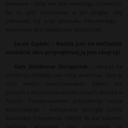
pierwsze – żeby nie było wielkiego rozmachu,
bo to jest kosztowne, a po drugie, aby
odbywała się przy pomniku Piłsudskiego –
wspomina gen. Waldemar Skrzypczak.
Jacek Gądek:
– Będzie pan na defiladzie
osobiście albo przynajmniej ją pan obejrzy?
Gen. Waldemar Skrzypczak:
– Akurat na
żołnierzu defilady nie robią wrażenia. Sam w
nich kiedyś maszerowałem. Byłem też
jednym z inicjatorów współczesnych defilad w
s
Polsce. Przekonywałem prezydenta Lecha
s
Kaczyńskiego i Aleksandra Szczygłę [szefa
Kancelarii Prezydenta i MON], by dać ludziom
defiladę wojskową. One naprawdę są