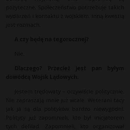
s
pożyteczne. Społeczeństwo potrzebuje takich
P
s
wydarzeń i kontaktu z wojskiem. Inną kwestią
jest rozmach.
E
A czy będę na tegorocznej?
E
i
Nie.
l
i
l
Dlaczego? Przecież jest pan byłym
dowódcą Wojsk Lądowych.
Jestem trędowaty – oczywiście politycznie.
Nie zapraszają mnie już wcale. Weterani tacy
jak ja są dla polityków bardzo niewygodni.
Politycy już zapomnieli, kto był inicjatorem
tych defilad. Zapomnieli, kto organizował