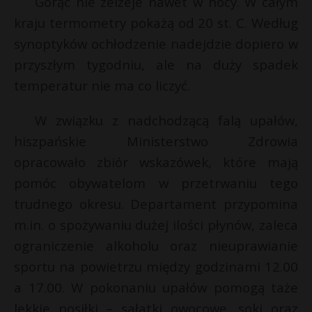
Gorąc nie zelżeje nawet w nocy. W całym
P
kraju termometry pokażą od 20 st. C. Według
synoptyków ochłodzenie nadejdzie dopiero w
przyszłym tygodniu, ale na duży spadek
t
temperatur nie ma co liczyć.
E
W związku z nadchodzącą falą upałów,
i
hiszpańskie Ministerstwo Zdrowia
l
t
opracowało zbiór wskazówek, które mają
pomóc obywatelom w przetrwaniu tego
trudnego okresu. Departament przypomina
m.in. o spożywaniu dużej ilości płynów, zaleca
ograniczenie alkoholu oraz nieuprawianie
sportu na powietrzu między godzinami 12.00
a 17.00. W pokonaniu upałów pomogą taże
lekkie posiłki – sałatki owocowe, soki oraz