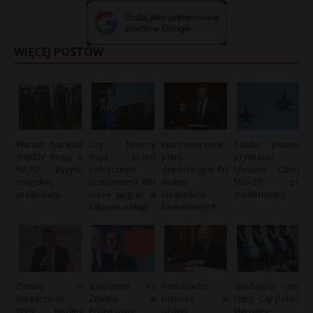
WIĘCEJ POSTÓW
Wzrost napięcia
Czy Niemcy
Kontrowersyjne
Polska planuje
między Rosją a
stoją przed
plany
przekazać
NATO: Ryzyko
politycznym
deportacyjne PiS
Ukrainie cztery
rosyjskiej
przełomem? AfD
wobec
MiG-29 po
prowokacji
może wygrać w
ukraińskich
modernizacji
Saksonii-Anhalt
bezrobotnych
Zmiany w
Spojrzenie na
Ambasador
Spadające ceny
świadczeniu
Zmiany w
Niemiec w
ropy: Czy polscy
800+ według
Politycznym
Izraelu
kierowcy