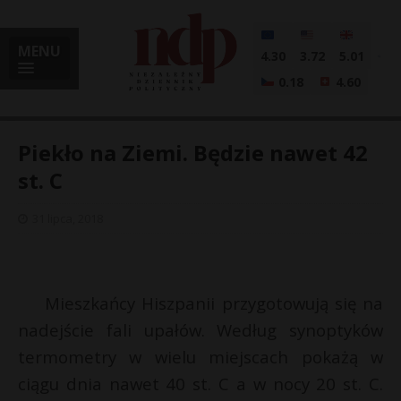
MENU
4.30
3.72
5.01
0.18
4.60
Piekło na Ziemi. Będzie nawet 42
st. C
i
31 lipca, 2018
l
Mieszkańcy Hiszpanii przygotowują się na
nadejście fali upałów. Według synoptyków
termometry w wielu miejscach pokażą w
ciągu dnia nawet 40 st. C a w nocy 20 st. C.