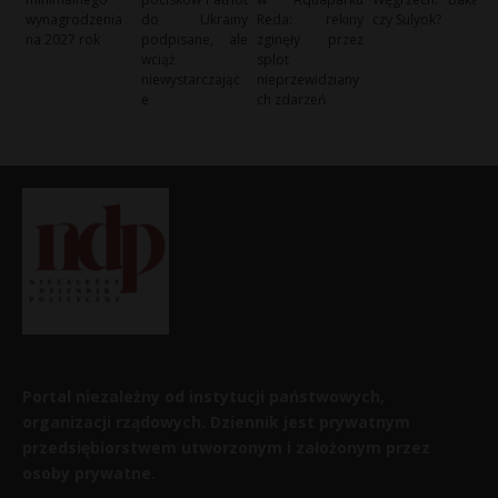
wynagrodzenia
do Ukrainy
Reda: rekiny
czy Sulyok?
na 2027 rok
podpisane, ale
zginęły przez
wciąż
splot
niewystarczając
nieprzewidziany
e
ch zdarzeń
Portal niezależny od instytucji państwowych,
organizacji rządowych. Dziennik jest prywatnym
przedsiębiorstwem utworzonym i założonym przez
osoby prywatne.