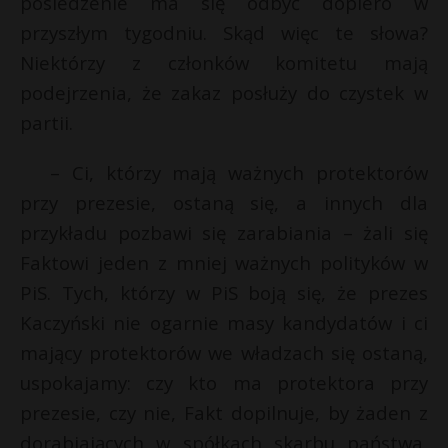
posiedzenie ma się odbyć dopiero w
P
przyszłym tygodniu. Skąd więc te słowa?
Niektórzy z członków komitetu mają
podejrzenia, że zakaz posłuży do czystek w
partii.
E
– Ci, którzy mają ważnych protektorów
i
przy prezesie, ostaną się, a innych dla
l
przykładu pozbawi się zarabiania – żali się
Faktowi jeden z mniej ważnych polityków w
PiS. Tych, którzy w PiS boją się, że prezes
Kaczyński nie ogarnie masy kandydatów i ci
mający protektorów we władzach się ostaną,
uspokajamy: czy kto ma protektora przy
prezesie, czy nie, Fakt dopilnuje, by żaden z
t
dorabiających w spółkach skarbu państwa,