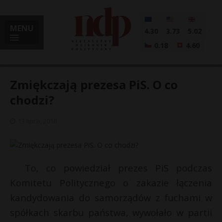
MENU
4.30
3.73
5.02
0.18
4.60
Zmiękczają prezesa PiS. O co
chodzi?
i
13 lipca, 2018
l
To, co powiedział prezes PiS podczas
Komitetu Politycznego o zakazie łączenia
kandydowania do samorządów z fuchami w
spółkach skarbu państwa, wywołało w partii