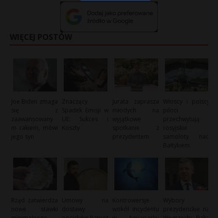
WIĘCEJ POSTÓW
Joe Biden zmaga
Znaczący
Jurata zaprasza
Włoscy i polscy
się z
Spadek Emisji w
młodych na
piloci
zaawansowany
UE: Sukces i
wyjątkowe
przechwytują
m rakiem, mówi
Koszty
spotkanie z
rosyjskie
jego syn
prezydentem
samoloty nad
Bałtykiem
Rząd zatwierdza
Umowy na
Kontrowersje
Wybory
nowe stawki
dostawy
wokół incydentu
prezydenckie na
minimalnego
pocisków Patriot
w Aquaparku
Węgrzech: Baka