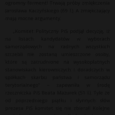
ogromny ferment! Trwają próby zmiękczenia
Jarosława Kaczyńskiego (69 l.). A zmiękczający
mają mocne argumenty.
„Komitet Polityczny PiS podjął decyzję, iż
na listach kandydatów w wyborach
samorządowych na radnych wszystkich
szczebli nie zostaną umieszczone osoby,
które są zatrudnione na wysokopłatnych
stanowiskach kierowniczych i doradczych w
spółkach skarbu państwa i samorządu
terytorialnego” – zapewniła w środę
rzeczniczka PiS Beata Mazurek (51 l.). Tyle że
od poprzedniego piątku i słynnych słów
prezesa PiS komitet się nie zbierał! Kolejne