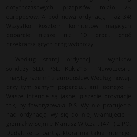
dotychczasowych przepisów miało 25
P
s
europosłów. A pod nową ordynacją – aż 34!
s
Wszystko kosztem komitetów mających
poparcie niższe niż 10 proc., choć
E
przekraczających próg wyborczy.
Według starej ordynacji i wyników
i
l
sondaży SLD, PSL, Kukiz’15 i Nowoczesna
miałyby razem 12 europosłów. Według nowej,
przy tym samym poparciu… ani jednego! –
Wasze intencje są jasne, piszecie ordynację
tak, by faworyzowała PiS. Wy nie pracujecie
nad ordynacją, wy się do niej włamujecie –
grzmiał w Sejmie Mariusz Witczak (47 l.) z PO.
Dodał, że „z partią, która ma takie intencje,