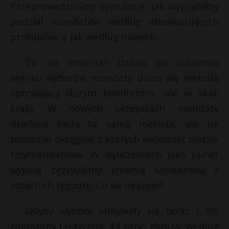
Przeprowadziliśmy symulację, jak wyglądałby
podział mandatów według obowiązujących
przepisów, a jak według nowych.
Co się zmienia? Dzisiaj po ustaleniu
wyniku wyborów mandaty dzieli się metodą
sprzyjającą dużym komitetom, ale w skali
kraju. W nowych przepisach mandaty
dzielone będą tą samą metodą, ale na
poziomie okręgów, z których większość będzie
*
trzymandatowa. W wyliczeniach jako punkt
wyjścia przyjęliśmy średnią sondażową z
s
ostatnich tygodni. Co się okazało?
s
Gdyby wybory odbywały się teraz i PiS
zdobyłoby faktycznie 44 proc. głosów, według