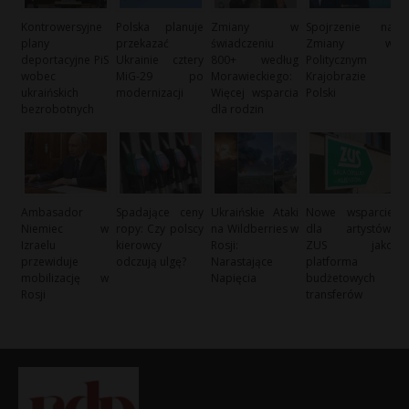
Kontrowersyjne
Polska planuje
Zmiany w
Spojrzenie na
plany
przekazać
świadczeniu
Zmiany w
deportacyjne PiS
Ukrainie cztery
800+ według
Politycznym
wobec
MiG-29 po
Morawieckiego:
Krajobrazie
ukraińskich
modernizacji
Więcej wsparcia
Polski
bezrobotnych
dla rodzin
Ambasador
Spadające ceny
Ukraińskie Ataki
Nowe wsparcie
Niemiec w
ropy: Czy polscy
na Wildberries w
dla artystów:
Izraelu
kierowcy
Rosji:
ZUS jako
przewiduje
odczują ulgę?
Narastające
platforma
mobilizację w
Napięcia
budżetowych
Rosji
transferów