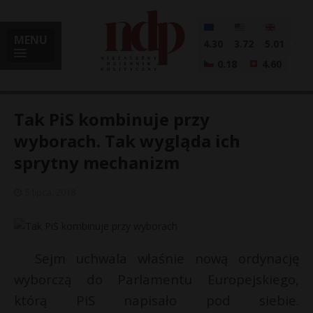
MENU
4.30
3.72
5.01
0.18
4.60
Tak PiS kombinuje przy
wyborach. Tak wygląda ich
sprytny mechanizm
i
5 lipca, 2018
l
Sejm uchwala właśnie nową ordynację
wyborczą do Parlamentu Europejskiego,
którą PiS napisało pod siebie.