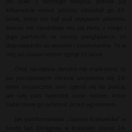
on uciec z tamtego miejsca, jednak już
*
P
kilkanaście minut później odszukał go 33-
latek, który też był pod wpływem alkoholu.
Mocno nie spodobały mu się żarty z niego i
jego partnerki ze strony podglądacza, co
E
doprowadziło do wyzwisk i szamotaniny. To w
niej od ciosów nożem zginął 33-latek.
i
l
Choć narzędzia zbrodni nie znaleziono, to
po początkowym okresie ukrywania się 24-
latek ostatecznie sam zgłosił się na policję.
Jak cały czas twierdził, ciose nożem, które
zadał miały go ochronić przed agresorem.
Jak poinformowała „Gazeta Krakowska” w
środę Sąd Okręgowy w Krakowie skazał 24-