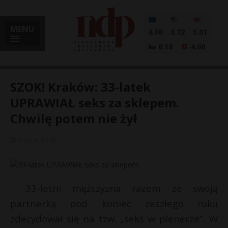
MENU
4.30
3.72
5.01
0.18
4.60
SZOK! Kraków: 33-latek
UPRAWIAŁ seks za sklepem.
Chwilę potem nie żył
i
5 lipca, 2018
l
33-letni mężczyzna razem ze swoją
partnerką pod koniec zeszłego roku
zdecydował się na tzw. „seks w plenerze”. W