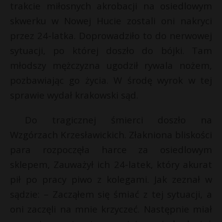
trakcie miłosnych akrobacji na osiedlowym
skwerku w Nowej Hucie zostali oni nakryci
przez 24-latka. Doprowadziło to do nerwowej
sytuacji, po której doszło do bójki. Tam
młodszy mężczyzna ugodził rywala nożem,
pozbawiając go życia. W środę wyrok w tej
sprawie wydał krakowski sąd.
Do tragicznej śmierci doszło na
Wzgórzach Krzesławickich. Złakniona bliskości
para rozpoczęła harce za osiedlowym
sklepem, Zauważył ich 24-latek, który akurat
pił po pracy piwo z kolegami. Jak zeznał w
sądzie: – Zacząłem się śmiać z tej sytuacji, a
t
oni zaczęli na mnie krzyczeć. Następnie miał
*