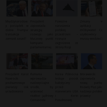
Międzynarodow
Prezydent
Poważne
Zmiany w
y porządek w
zapowiada
naruszenia
aplikacji
dobie Trumpa:
strategię
polskiej
mObywatel: Co
transakcje
rozwoju jako
przestrzeni –
użytkownicy
zamiast zasad?
kluczowy punkt
rosnące
muszą wiedzieć?
kampanii
zagrożenie ze
parlamentarnej
strony Rosji
Prezydent Karol
Rumunia
Korea Północna
Morawiecki
Nawrocki
wprowadza
testuje pocisk
zapowiada
podsumowuje
nadzwyczajne
balistyczny
nową partię:
pierwszy rok
środki, by
przed
Rozwój Plus jako
urzędowania
uratować
manewrami USA
nadzieja polskiej
reaktor jądrowy
i Korei
prawicy
Cernavoda
Południowej