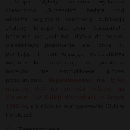
Grupa Mykoły Łebedia wydawała
czasopismo „Suczasnist”, będące pod
wieloma względami siostrzaną publikacją
„Kultury” Jerzego Giedroycia. „Suczasnist”,
podobnie jak „Kultura”, dążyła do polsko-
ukraińskiego pojednania, ale robiła to,
pomijając i pomniejszając okrucieństwa
wojenne lub zaprzeczając im, ponieważ
mogłyby one skomplikować proces
porozumienia.
Bagatelizowano nie tylko
masakry UPA na ludności polskiej na
Wołyniu i w Galicji Wschodniej w latach
1943-44
, ale również zaangażowanie OUN w
Holokaust.