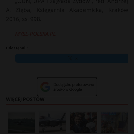
„OUN, UPA i zagłada Żydów”, red. Andrzej
A. Zięba, Księgarnia Akademicka, Kraków
2016, ss. 998.
MYSL-POLSKA.PL
Udostępnij:
X
WIĘCEJ POSTÓW