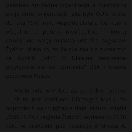
państwo. Ani żadna organizacja, a zbrodniczą
P
akcją dużej organizacji, jaką była OUN, która
do lata 1941 roku współdziałała z Niemcami
oficjalnie a potem nieoficjalnie, i której
członkowie wzięli masowy udział z zagładzie
E
Żydów. Mimo to, to Polska ma się tłumaczyć
i
ze swoich „win”. A Ukraina bezczelnie
l
przyłączyła się do „protestu” USA i Izraela
przeciwko Polsce.
Wielu ludzi w Polsce zadaje sobie pytanie
– jak to jest możliwe? Dlaczego? Myślę, że
s
odpowiedź na to pytanie daje lektura książki
s
„OUN, UPA i zagłada Żydów”, wydanej w 2016
roku w Krakowie pod redakcją Andrzeja A.