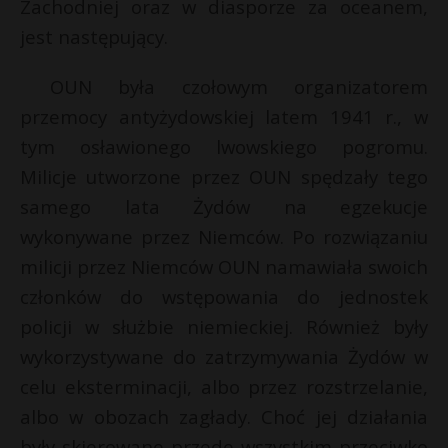
Zachodniej oraz w diasporze za oceanem,
jest następujący.
OUN była czołowym organizatorem
przemocy antyżydowskiej latem 1941 r., w
tym osławionego lwowskiego pogromu.
Milicje utworzone przez OUN spędzały tego
samego lata Żydów na egzekucje
wykonywane przez Niemców. Po rozwiązaniu
milicji przez Niemców OUN namawiała swoich
członków do wstępowania do jednostek
policji w służbie niemieckiej. Również były
wykorzystywane do zatrzymywania Żydów w
celu eksterminacji, albo przez rozstrzelanie,
albo w obozach zagłady. Choć jej działania
były skierowane przede wszystkim przeciwko