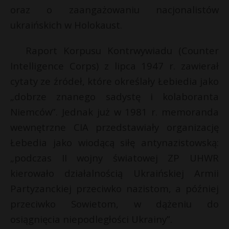
oraz o zaangażowaniu nacjonalistów
ukraińskich w Holokaust.
Raport Korpusu Kontrwywiadu (Counter
Intelligence Corps) z lipca 1947 r. zawierał
cytaty ze źródeł, które określały Łebiedia jako
„dobrze znanego sadystę i kolaboranta
Niemców”. Jednak już w 1981 r. memoranda
wewnętrzne CIA przedstawiały organizację
Łebedia jako wiodącą siłę antynazistowską:
„podczas II wojny światowej ZP UHWR
kierowało działalnością Ukraińskiej Armii
Partyzanckiej przeciwko nazistom, a później
przeciwko Sowietom, w dążeniu do
osiągnięcia niepodległości Ukrainy”.