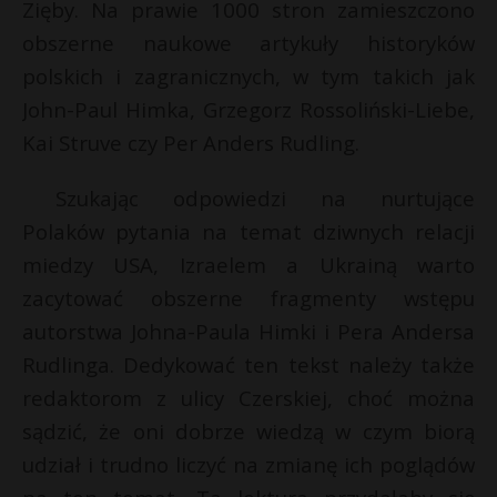
t
Zięby. Na prawie 1000 stron zamieszczono
r
obszerne naukowe artykuły historyków
r
polskich i zagranicznych, w tym takich jak
John-Paul Himka, Grzegorz Rossoliński-Liebe,
s
s
Kai Struve czy Per Anders Rudling.
t
Szukając odpowiedzi na nurtujące
Polaków pytania na temat dziwnych relacji
miedzy USA, Izraelem a Ukrainą warto
zacytować obszerne fragmenty wstępu
autorstwa Johna-Paula Himki i Pera Andersa
Rudlinga. Dedykować ten tekst należy także
redaktorom z ulicy Czerskiej, choć można
sądzić, że oni dobrze wiedzą w czym biorą
udział i trudno liczyć na zmianę ich poglądów