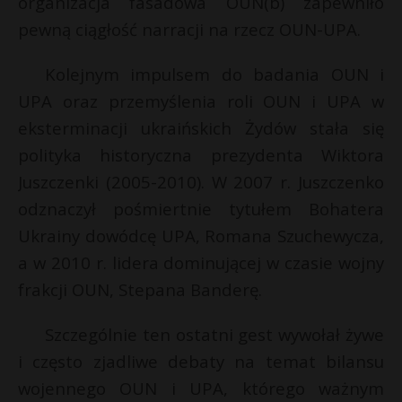
organizacja fasadowa OUN(b) zapewniło
pewną ciągłość narracji na rzecz OUN-UPA.
Kolejnym impulsem do badania OUN i
UPA oraz przemyślenia roli OUN i UPA w
eksterminacji ukraińskich Żydów stała się
polityka historyczna prezydenta Wiktora
Juszczenki (2005-2010). W 2007 r. Juszczenko
odznaczył pośmiertnie tytułem Bohatera
Ukrainy dowódcę UPA, Romana Szuchewycza,
a w 2010 r. lidera dominującej w czasie wojny
frakcji OUN, Stepana Banderę.
Szczególnie ten ostatni gest wywołał żywe
i często zjadliwe debaty na temat bilansu
wojennego OUN i UPA, którego ważnym