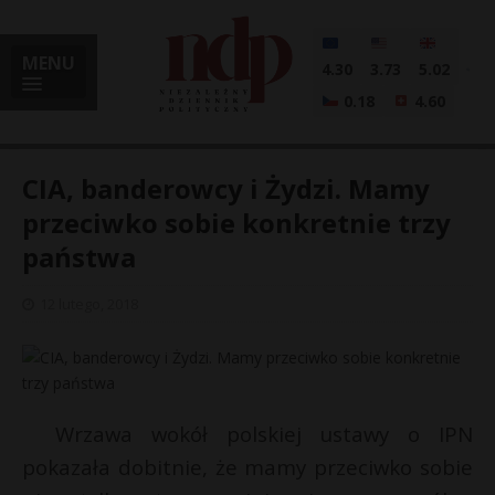
MENU
4.30
3.73
5.02
0.18
4.60
CIA, banderowcy i Żydzi. Mamy
przeciwko sobie konkretnie trzy
państwa
i
12 lutego, 2018
l
Wrzawa wokół polskiej ustawy o IPN
pokazała dobitnie, że mamy przeciwko sobie