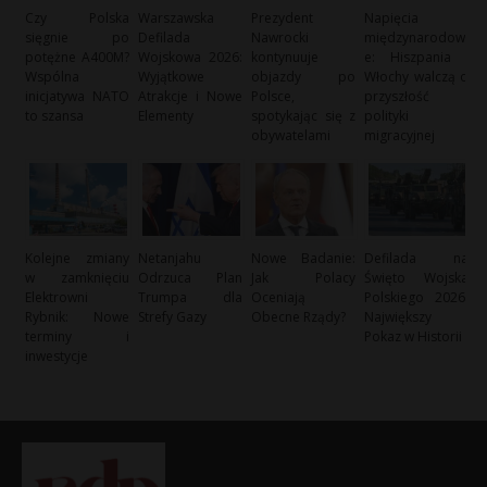
Czy Polska
Warszawska
Prezydent
Napięcia
sięgnie po
Defilada
Nawrocki
międzynarodow
potężne A400M?
Wojskowa 2026:
kontynuuje
e: Hiszpania i
Wspólna
Wyjątkowe
objazdy po
Włochy walczą o
inicjatywa NATO
Atrakcje i Nowe
Polsce,
przyszłość
to szansa
Elementy
spotykając się z
polityki
obywatelami
migracyjnej
Kolejne zmiany
Netanjahu
Nowe Badanie:
Defilada na
w zamknięciu
Odrzuca Plan
Jak Polacy
Święto Wojska
Elektrowni
Trumpa dla
Oceniają
Polskiego 2026:
Rybnik: Nowe
Strefy Gazy
Obecne Rządy?
Największy
terminy i
Pokaz w Historii
inwestycje