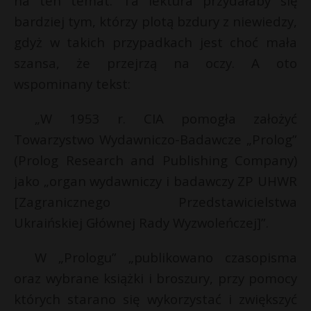
na ten temat. Ta lektura przydałaby się
bardziej tym, którzy plotą bzdury z niewiedzy,
gdyż w takich przypadkach jest choć mała
szansa, że przejrzą na oczy. A oto
wspominany tekst:
„W 1953 r. CIA pomogła założyć
Towarzystwo Wydawniczo-Badawcze „Prolog”
(Prolog Research and Publishing Company)
jako „organ wydawniczy i badawczy ZP UHWR
[Zagranicznego Przedstawicielstwa
Ukraińskiej Głównej Rady Wyzwoleńczej]”.
W „Prologu” „publikowano czasopisma
oraz wybrane książki i broszury, przy pomocy
których starano się wykorzystać i zwiększyć