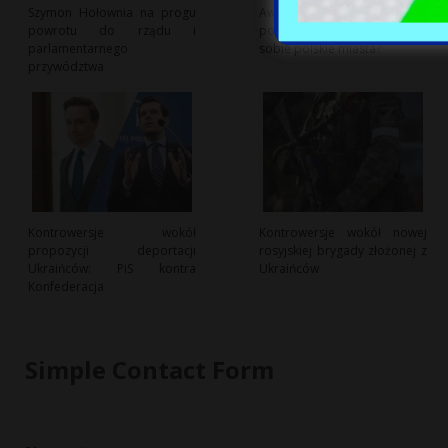
Szymon Hołownia na progu
Awarie wodociągowe
powrotu do rządu i
podczas upałów: Jak radzą
parlamentarnego
sobie polskie miasta?
przywództwa
Kontrowersje wokół
Kontrowersje wokół nowej
propozycji deportacji
rosyjskiej brygady złożonej z
Ukraińców: PiS kontra
Ukraińców
Konfederacja
Simple Contact Form