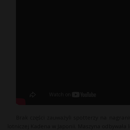
Brak części zauważyli spotterzy na nagran
lotniczej Kadena w Japonii. Maszyna odbywała 