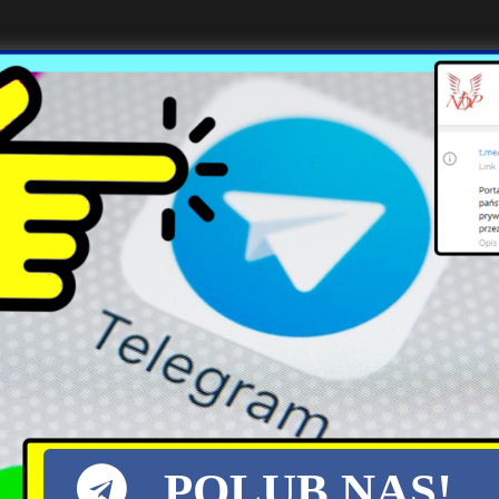
X
Historyczny moment: ORP
Wicher ochrzczony w Gdyni
POLUB NAS!