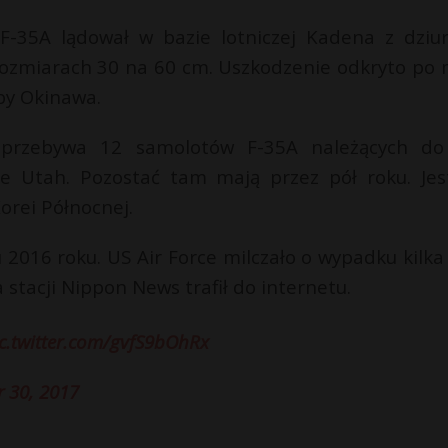
 F-35A lądował w bazie lotniczej Kadena z dziu
 rozmiarach 30 na 60 cm. Uszkodzenie odkryto po m
py Okinawa.
 przebywa 12 samolotów F-35A należących do
ie Utah. Pozostać tam mają przez pół roku. Jes
orei Północnej.
 2016 roku. US Air Force milczało o wypadku kilka 
stacji Nippon News trafił do internetu.
c.twitter.com/gvfS9bOhRx
 30, 2017