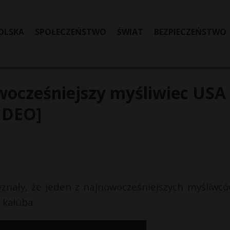
OLSKA
SPOŁECZEŃSTWO
ŚWIAT
BEZPIECZEŃSTWO
owocześniejszy myśliwiec USA
IDEO]
znały, że jeden z najnowocześniejszych myśliwcó
 kałuba.