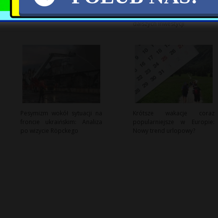
Polski system energetyczny
stabilny, ale wymaga
dalszych inwestycji
Pesymizm wokół sytuacji na
Krótsze wakacje coraz
froncie ukraińskim: Analiza
popularniejsze w Europie:
po wizycie Röpckego
Nowy trend urlopowy?