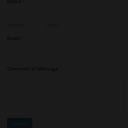
Name
*
Pierwszy
Ostatni
Email
*
N
Comment or Message
a
m
e
M
e
s
s
a
g
e
Submit
o