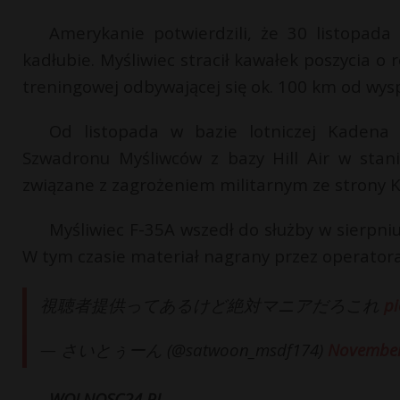
Amerykanie potwierdzili, że 30 listopada
kadłubie. Myśliwiec stracił kawałek poszycia o
treningowej odbywającej się ok. 100 km od wys
Od listopada w bazie lotniczej Kadena
Szwadronu Myśliwców z bazy Hill Air w stan
związane z zagrożeniem militarnym ze strony K
Myśliwiec F-35A wszedł do służby w sierpniu
W tym czasie materiał nagrany przez operatora 
視聴者提供ってあるけど絶対マニアだろこれ
pi
— さいとぅーん (@satwoon_msdf174)
November
WOLNOSC24.PL