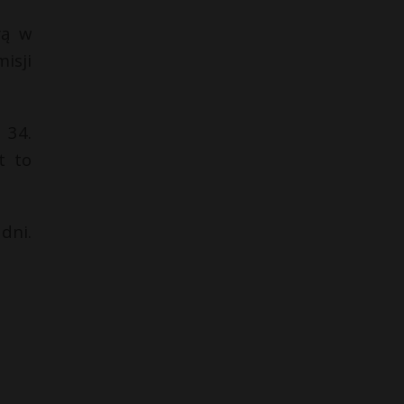
rą w
isji
 34.
t to
dni.