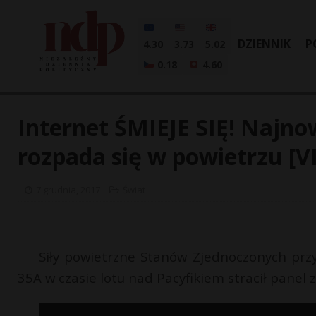
DZIENNIK
P
4.30
3.73
5.02
0.18
4.60
Internet ŚMIEJE SIĘ! Najn
rozpada się w powietrzu [V
7 grudnia, 2017
Świat
Siły powietrzne Stanów Zjednoczonych przy
35A w czasie lotu nad Pacyfikiem stracił panel z