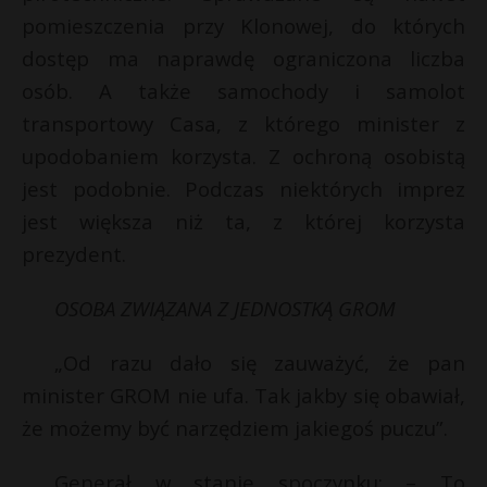
pomieszczenia przy Klonowej, do których
P
dostęp ma naprawdę ograniczona liczba
osób. A także samochody i samolot
transportowy Casa, z którego minister z
E
upodobaniem korzysta. Z ochroną osobistą
jest podobnie. Podczas niektórych imprez
i
jest większa niż ta, z której korzysta
l
prezydent.
t
*
OSOBA ZWIĄZANA Z JEDNOSTKĄ GROM
„Od razu dało się zauważyć, że pan
minister GROM nie ufa. Tak jakby się obawiał,
t
że możemy być narzędziem jakiegoś puczu”.
Generał w stanie spoczynku: – To