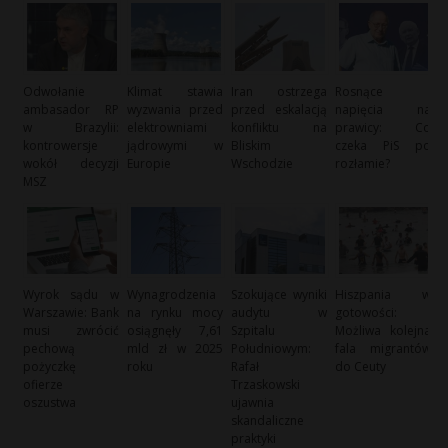
Odwołanie
Klimat stawia
Iran ostrzega
Rosnące
ambasador RP
wyzwania przed
przed eskalacją
napięcia na
w Brazylii:
elektrowniami
konfliktu na
prawicy: Co
kontrowersje
jądrowymi w
Bliskim
czeka PiS po
wokół decyzji
Europie
Wschodzie
rozłamie?
MSZ
Wyrok sądu w
Wynagrodzenia
Szokujące wyniki
Hiszpania w
Warszawie: Bank
na rynku mocy
audytu w
gotowości:
musi zwrócić
osiągnęły 7,61
Szpitalu
Możliwa kolejna
pechową
mld zł w 2025
Południowym:
fala migrantów
pożyczkę
roku
Rafał
do Ceuty
ofierze
Trzaskowski
oszustwa
ujawnia
skandaliczne
praktyki