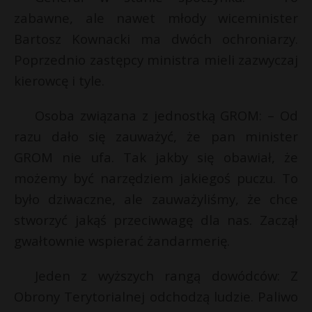
t
zabawne, ale nawet młody wiceminister
r
Bartosz Kownacki ma dwóch ochroniarzy.
Poprzednio zastępcy ministra mieli zazwyczaj
s
kierowcę i tyle.
s
Osoba związana z jednostką GROM: – Od
razu dało się zauważyć, że pan minister
GROM nie ufa. Tak jakby się obawiał, że
możemy być narzędziem jakiegoś puczu. To
było dziwaczne, ale zauważyliśmy, że chce
stworzyć jakąś przeciwwagę dla nas. Zaczął
gwałtownie wspierać żandarmerię.
Jeden z wyższych rangą dowódców: Z
Obrony Terytorialnej odchodzą ludzie. Paliwo