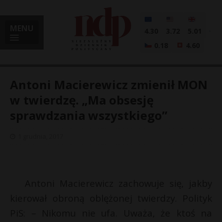
MENU
4.30
3.72
5.01
0.18
4.60
Antoni Macierewicz zmienił MON
w twierdzę. „Ma obsesję
sprawdzania wszystkiego”
i
1 grudnia, 2017
l
Antoni Macierewicz zachowuje się, jakby
kierował obroną oblężonej twierdzy. Polityk
PiS: – Nikomu nie ufa. Uważa, że ktoś na