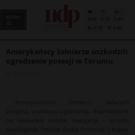
MENU
4.30
3.72
5.01
0.18
4.60
Amerykańscy żołnierze uszkodzili
ogrodzenie posesji w Toruniu
i
1 grudnia, 2017
l
Amerykańskich żołnierzy, jadących
potężną, wojskową ciężarówką, doprowadziła
na niewielkie osiedle nawigacja – ustaliło
nieoficjalnie Polskie Radio Pomorza i Kujaw.