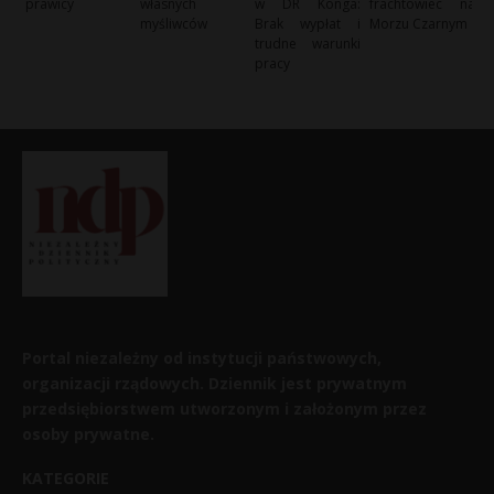
prawicy
własnych
w DR Konga:
frachtowiec na
myśliwców
Brak wypłat i
Morzu Czarnym
trudne warunki
pracy
Portal niezależny od instytucji państwowych,
organizacji rządowych. Dziennik jest prywatnym
przedsiębiorstwem utworzonym i założonym przez
osoby prywatne.
KATEGORIE