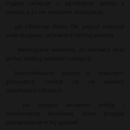
Pojazd zahaczył o ogrodzenie jednej z
posesji, a to nie wszystkie zniszczenia.
Jak informuje Radio PiK, pojazd zniszczył
znak drogowy i przewrócił uliczną latarnię.
Nieoficjalnie wiadomo, że kierowca miał
jechać według wskazań nawigacji.
Nieoczekiwanie pojazd o znacznych
gabarytach znalazł się na wąskich
*
osiedlowych uliczkach.
s
Na miejsce wezwano policję i
s
Żandarmerię Wojskową, która przejęła
postępowanie w tej sprawie.