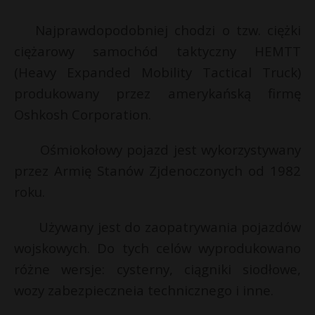
E
P
Najprawdopodobniej chodzi o tzw. ciężki
i
ciężarowy samochód taktyczny HEMTT
l
(Heavy Expanded Mobility Tactical Truck)
produkowany przez amerykańską firmę
E
Oshkosh Corporation.
i
Ośmiokołowy pojazd jest wykorzystywany
l
przez Armię Stanów Zjdenoczonych od 1982
roku.
Używany jest do zaopatrywania pojazdów
wojskowych. Do tych celów wyprodukowano
różne wersje: cysterny, ciągniki siodłowe,
wozy zabezpieczneia technicznego i inne.