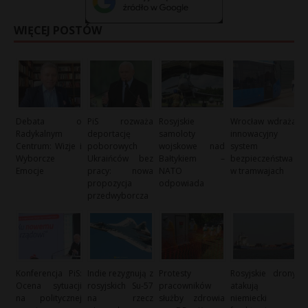
WIĘCEJ POSTÓW
Debata o
PiS rozważa
Rosyjskie
Wrocław wdraża
Radykalnym
deportację
samoloty
innowacyjny
Centrum: Wizje i
poborowych
wojskowe nad
system
Wyborcze
Ukraińców bez
Bałtykiem –
bezpieczeństwa
Emocje
pracy: nowa
NATO
w tramwajach
propozycja
odpowiada
przedwyborcza
Konferencja PiS:
Indie rezygnują z
Protesty
Rosyjskie drony
Ocena sytuacji
rosyjskich Su-57
pracowników
atakują
na politycznej
na rzecz
służby zdrowia
niemiecki