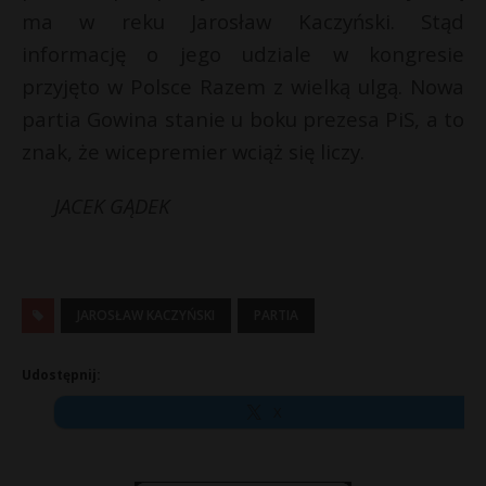
ma w reku Jarosław Kaczyński. Stąd
informację o jego udziale w kongresie
przyjęto w Polsce Razem z wielką ulgą. Nowa
partia Gowina stanie u boku prezesa PiS, a to
znak, że wicepremier wciąż się liczy.
JACEK GĄDEK
JAROSŁAW KACZYŃSKI
PARTIA
Udostępnij:
X