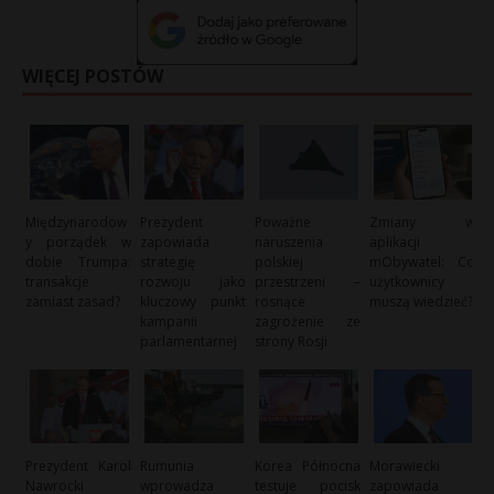
WIĘCEJ POSTÓW
Międzynarodow
Prezydent
Poważne
Zmiany w
y porządek w
zapowiada
naruszenia
aplikacji
dobie Trumpa:
strategię
polskiej
mObywatel: Co
transakcje
rozwoju jako
przestrzeni –
użytkownicy
zamiast zasad?
kluczowy punkt
rosnące
muszą wiedzieć?
kampanii
zagrożenie ze
parlamentarnej
strony Rosji
Prezydent Karol
Rumunia
Korea Północna
Morawiecki
Nawrocki
wprowadza
testuje pocisk
zapowiada