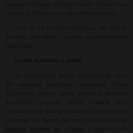
wewnątrz obozu „dobrej zmiany”: Gowin chce
rosnąć, a PiS nie chce, aby urósł za bardzo.
– To, że PR chce być silniejsza, nie znaczy,
że teraz jest słaba – zapiera się polityk bliski
Gowinowi.
Gowin wychodzi z dołka
Po transferach dwóch posłanek do PiS i
po udanym kongresie Solidarnej Polski
Zbigniewa Ziobry, którą uświetnił Jarosław
Kaczyński, pozycja partii Gowina jest
najsłabsza od początku kadencji. Politycy PiS
posuwali się nawet do tego, aby publicznie
besztać Gowina za ustawę o szkolnictwie