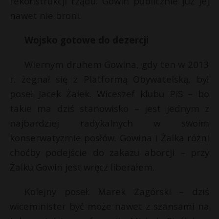
rekonstrukcji rządu. Gowin publicznie już jej
nawet nie broni.
Wojsko gotowe do dezercji
Wiernym druhem Gowina, gdy ten w 2013
r. żegnał się z Platformą Obywatelską, był
poseł Jacek Żalek. Wiceszef klubu PiS – bo
takie ma dziś stanowisko – jest jednym z
najbardziej radykalnych w swoim
konserwatyzmie posłów. Gowina i Żalka różni
choćby podejście do zakazu aborcji – przy
Żalku Gowin jest wręcz liberałem.
Kolejny poseł: Marek Zagórski – dziś
wiceminister być może nawet z szansami na