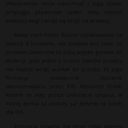
Wicepremier może odetchnąć z ulgą. Gowin
przyciąga prawicowe opiłki, żeby nabrać
większej wagi i wciąż się liczyć na prawicy.
Nowy start Polski Razem zaplanowano na
sobotę 4 listopada, ale prawda jest taka, że
Jarosław Gowin ma za sobą wojsko gotowe do
dezercji. Jeśli jeden z trzech liderów prawicy
nie będzie wciąż uciekał do przodu, to jego
formacja ostatecznie zostanie
skonsumowana przez PiS. Relaunch Polski
Razem to więc próba uniknięcia sytuacji, w
s
s
której partia ta posłuży już jedynie za lunch
dla PiS.
*
Formacja Gowina ma teraz zdjąć obecny