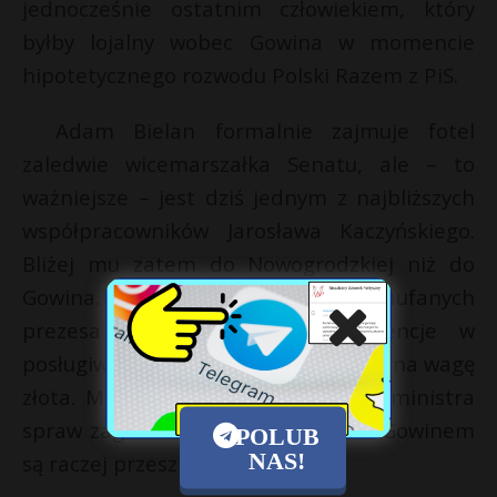
jednocześnie ostatnim człowiekiem, który
byłby lojalny wobec Gowina w momencie
hipotetycznego rozwodu Polski Razem z PiS.
Adam Bielan formalnie zajmuje fotel
zaledwie wicemarszałka Senatu, ale – to
ważniejsze – jest dziś jednym z najbliższych
współpracowników Jarosława Kaczyńskiego.
Bliżej mu zatem do Nowogrodzkiej niż do
Gowina. Bielan ma też spośród zaufanych
prezesa PiS największe kompetencje w
posługiwaniu się mediami, a to bywa na wagę
złota. Ma ponadto szanse na tekę ministra
spraw zagranicznych – tu związki z Gowinem
POLUB
NAS!
są raczej przeszkodą.