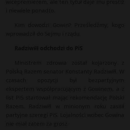
t
wicepremierem, ale ten tytuł daje mu prestiż
i niewiele ponadto.
r
Kim dowodzi Gowin? Prześledźmy, kogo
s
wprowadził do Sejmu i rządu.
s
Radziwiłł odchodzi do PiS
Ministrem zdrowia został kojarzony z
Polską Razem senator Konstanty Radziwiłł. W
czasach opozycji był bezpartyjnym
ekspertem współpracującym z Gowinem, a z
list PiS startował mając rekomendację Polski
Razem. Radziwiłł w minionym roku zasilił
partyjne szeregi PiS. Lojalności wobec Gowina
nie miał zatem za grosz.