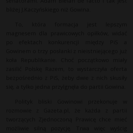
senatorami. Adam Bielan de facto i tak jest
bliżej J.Kaczyńskiego niż Gowina.
To, która formacja jest lepszym
magnesem dla prawicowych opiłków, widać
po efektach konkurencji między PiS a
Gowinem o trzy posłanki z nieistniejącego już
koła Republikanie. Choć początkowo miały
zasilić Polskę Razem, to wystarczyła oferta
bezpośrednio z PiS, żeby dwie z nich skusiły
się, a tylko jedna przylgnęła do partii Gowina.
Polityk bliski Gowinowi przekonuje w
rozmowie z Gazeta.pl, że każda z partii
tworzących Zjednoczoną Prawicę chce mieć
możliwie silną pozycję. Trwa więc wyścig