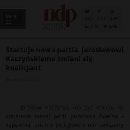
MENU
4.30
3.72
5.01
0.18
4.60
Startuje nowa partia. Jarosławowi
Kaczyńskiemu zmieni się
koalicjant
i
2 listopada, 2017
l
– Jarosław Kaczyński ma być obecny na
kongresie nowej partii Jarosława Gowina –
zapewnia jeden z polityków z nim związany.