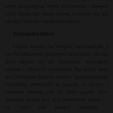
szyld, przyciągnąć nowe środowiska i nowych
P
s
ludzi. Zyska też nową nazwę, w której ma już
s
nie być imienia i nazwiska twórcy.
Trzynastka lidera
E
Polska Razem na Wiejską wprowadziła z
i
l
list PiS kilkunastu parlamentarzystów – do tej
pory ostało się ich trzynastu: dziewięciu
posłów i czterech senatorów. Na pozór więc
bez Jarosława Gowina Prawo i Sprawiedliwość
straciłoby większość w Sejmie, a zatem i
stabilną władzę. Ale to tylko pozór. Sam
Jarosław Gowin jest dziś ministrem nauki i –
na czym mu bardzo zależało –