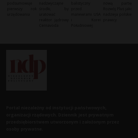
podsumowuje
nadzwyczajne
balistyczny
nową partię:
pierwszy rok
środki, by
przed
Rozwój Plus jako
urzędowania
uratować
manewrami USA
nadzieja polskiej
reaktor jądrowy
i Korei
prawicy
Cernavoda
Południowej
Portal niezależny od instytucji państwowych,
organizacji rządowych. Dziennik jest prywatnym
przedsiębiorstwem utworzonym i założonym przez
osoby prywatne.