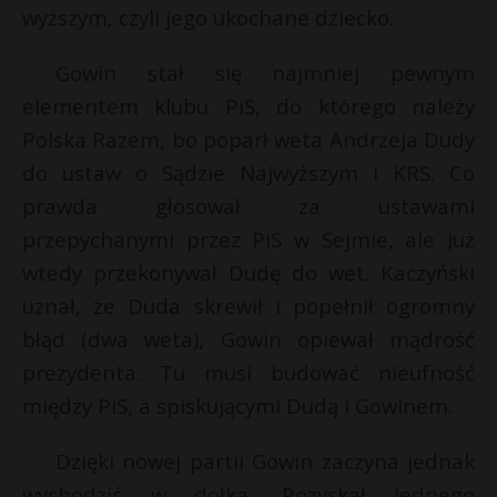
wyższym, czyli jego ukochane dziecko.
Gowin stał się najmniej pewnym
elementem klubu PiS, do którego należy
Polska Razem, bo poparł weta Andrzeja Dudy
do ustaw o Sądzie Najwyższym i KRS. Co
prawda głosował za ustawami
przepychanymi przez PiS w Sejmie, ale już
wtedy przekonywał Dudę do wet. Kaczyński
uznał, że Duda skrewił i popełnił ogromny
błąd (dwa weta), Gowin opiewał mądrość
prezydenta. Tu musi budować nieufność
między PiS, a spiskującymi Dudą i Gowinem.
Dzięki nowej partii Gowin zaczyna jednak
wychodzić w dołka. Pozyskał jednego