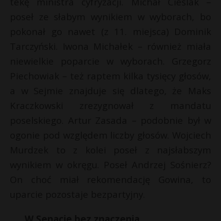
tekę ministra cyfryzacji. Michał Cieślak –
poseł ze słabym wynikiem w wyborach, bo
pokonał go nawet (z 11. miejsca) Dominik
Tarczyński. Iwona Michałek – również miała
niewielkie poparcie w wyborach. Grzegorz
Piechowiak – też raptem kilka tysięcy głosów,
a w Sejmie znajduje się dlatego, że Maks
Kraczkowski zrezygnował z mandatu
poselskiego. Artur Zasada – podobnie był w
ogonie pod względem liczby głosów. Wojciech
Murdzek to z kolei poseł z najsłabszym
wynikiem w okręgu. Poseł Andrzej Sośnierz?
On choć miał rekomendację Gowina, to
uparcie pozostaje bezpartyjny.
W Senacie bez znaczenia