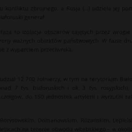
 konfliktu zbrojnego, a Rosja (…) udziela jej po
iałoruski generał.
za to izolacja obszarów zajętych przez wrogie s
hrony ważnych obiektów państwowych. W fazie dru
ne z wyparciem przeciwnika.
ział 12 700 żołnierzy, w tym na terytorium Biało
d 7 tys. białoruskich i ok. 3 tys. rosyjskich),
zołgów, do 150 jednostek artylerii i wyrzutni rak
Borysowskim, Domanowskim, Różańskim, Lepiels
ejscach na terenie obwodu witebskiego – w okoli