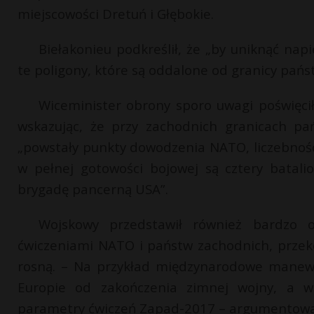
miejscowości Dretuń i Głębokie.
Biełakonieu podkreślił, że „by uniknąć nap
te poligony, które są oddalone od granicy pańs
Wiceminister obrony sporo uwagi poświęcił 
wskazując, że przy zachodnich granicach pa
„powstały punkty dowodzenia NATO, liczebność 
w pełnej gotowości bojowej są cztery batal
brygadę pancerną USA”.
Wojskowy przedstawił również bardzo 
ćwiczeniami NATO i państw zachodnich, przekon
rosną. – Na przykład międzynarodowe manew
Europie od zakończenia zimnej wojny, a ws
parametry ćwiczeń Zapad-2017 – argumentowa