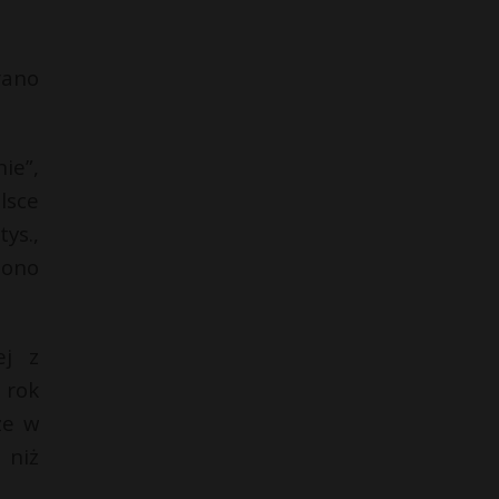
rano
ie”,
lsce
ys.,
zono
ej z
 rok
ze w
 niż