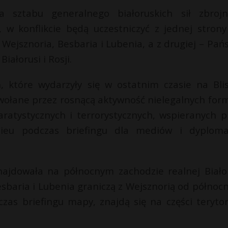
 sztabu generalnego białoruskich sił zbrojn
 w konflikcie będą uczestniczyć z jednej strony 
Wejsznoria, Besbaria i Lubenia, a z drugiej – Pań
iałorusi i Rosji.
, które wydarzyły się w ostatnim czasie na Bli
wywołane przez rosnącą aktywność nielegalnych form
ratystycznych i terrorystycznych, wspieranych p
onieu podczas briefingu dla mediów i dyplom
najdowała na północnym zachodzie realnej Białor
esbaria i Lubenia graniczą z Wejsznorią od północ
zas briefingu mapy, znajdą się na części teryto