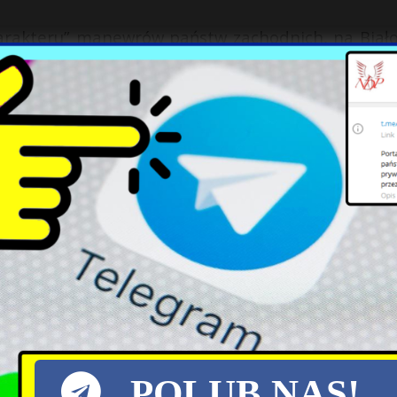
arakteru” manewrów państw zachodnich, na Biało
k manewry Zapad-2017 wzbudzają na Zachodzie.
ńczeniu manewrów zarówno wojska białoruskie, j
slokacji do 30 września, odnosząc się w ten sposó
a wykorzysta manewry do pozostawienia części sw
rożenia dla społeczności europejskiej, w t
ył generał Biełakonieu.
m Białorusi i Rosji w dniach 14-20 września. Biał
ieli NATO, OBWE, ONZ, a także Polski, Ukrainy, pa
POLUB NAS!