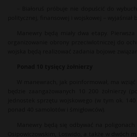
– Białoruś próbuje nie dopuścić do wybuchu
politycznej, finansowej i wojskowej – wyjaśniał b
Manewry będą miały dwa etapy. Pierwsza fa
organizowanie obrony przeciwlotniczej do oc
wojska będą realizować zadania bojowe związa
Ponad 10 tysięcy żołnierzy
W manewrach, jak poinformował, ma wziąć ud
będzie zaangażowanych 10 200 żołnierzy (pona
jednostek sprzętu wojskowego (w tym ok. 140 c
ponad 40 samolotów i śmigłowców).
Manewry będą się odbywać na poligonach 
Osipowiczowskim, Loswido, a także w dwóch mi