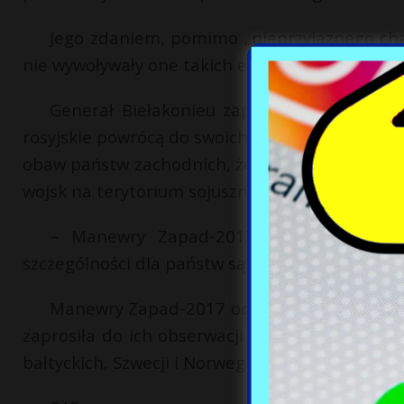
Jego zdaniem, pomimo „nieprzyjaznego ch
nie wywoływały one takich emocji i krytyki ja
Generał Biełakonieu zapewnił, że po zako
rosyjskie powrócą do swoich stałych punktów dy
obaw państw zachodnich, że Federacja Rosyjsk
wojsk na terytorium sojusznika.
– Manewry Zapad-2017 nie stanowią zag
szczególności dla państw sąsiednich – oświadcz
Manewry Zapad-2017 odbędą się na terytoriu
zaprosiła do ich obserwacji m.in. przedstawic
bałtyckich, Szwecji i Norwegii.