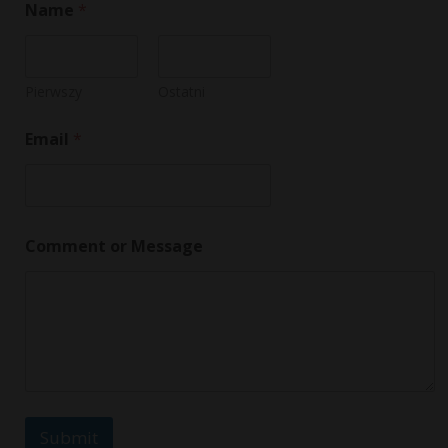
Name
*
Pierwszy
Ostatni
*
Email
*
E
m
a
i
l
N
Comment or Message
a
m
e
Submit