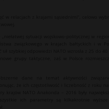
ięć w relacjach z krajami sąsiednimi”, celowo wyb
twowej.
„niełatwej sytuacji wojskowo-politycznej w region
ństwa związkowego w krajach bałtyckich i w Po
sił szybkiej odpowiedzi NATO wzrosła z 25 do 40 t
ionowe grupy taktyczne, zaś w Polsce rozmieszc
obszerne dane na temat aktywności związan
ując, że ich częstotliwość i liczebność z roku na
ry krajów NATO Anakonda – 2016 były najwięks
zystkie ich parametry są kilkakrotnie wyższe
ł.