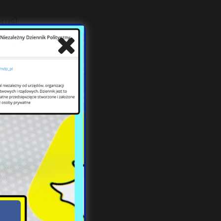
rusi
ak i
b do
oich
ym w
oruś
ństw