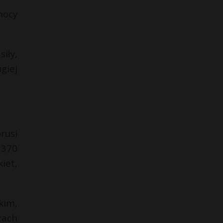
mocy
iły,
giej
rusi
 370
iet,
kim,
cach