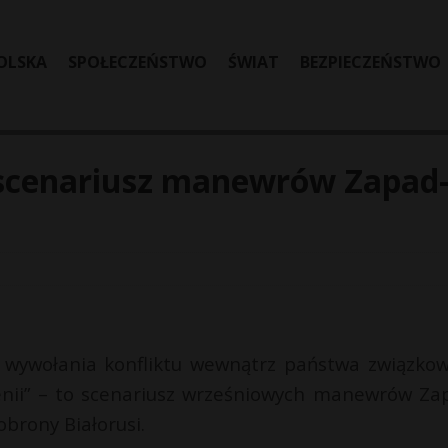
OLSKA
SPOŁECZEŃSTWO
ŚWIAT
BEZPIECZEŃSTWO
 scenariusz manewrów Zapad
i i wywołania konfliktu wewnątrz państwa związko
Lubenii” – to scenariusz wrześniowych manewrów Za
brony Białorusi.