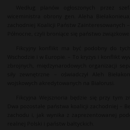
Według planów ogłoszonych przez szefa
wiceministra obrony gen. Aleha Biełakonieua,
zachodniej Koalicji Państw Zainteresowanych – 
Północne, czyli broniące się państwo związkowe B
Fikcyjny konflikt ma być podobny do tych
Wschodzie i w Europie. – To kryzys i konflikt 
zbrojnych, międzynarodowych organizacji sepa
siły zewnętrzne – oświadczył Aleh Biełak
wojskowych akredytowanych na Białorusi.
Fikcyjna Wejsznoria będzie się przy tym z
Dwa pozostałe państwa koalicji zachodniej – B
zachodu i, jak wynika z zaprezentowanej podc
realnej Polski i państw bałtyckich.