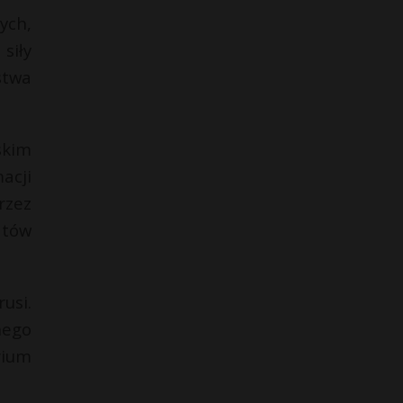
ych,
siły
stwa
skim
acji
rzez
atów
usi.
nego
rium