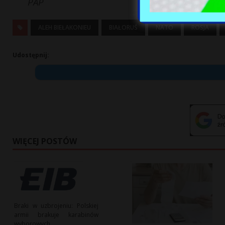
PAP
ALEH BIEŁAKONIEU
BIAŁORUŚ
NATO
ROSJA
Udostępnij:
WIĘCEJ POSTÓW
Braki w uzbrojeniu: Polskiej
armii brakuje karabinów
wyborowych