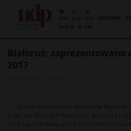
DZIENNIK
P
4.30
3.73
5.02
0.18
4.60
Białoruś: zaprezentowano
2017
29 sierpnia, 2017
Świat
„Próba destabilizacji sytuacji na Białorus
przez siły fikcyjnych Wejsznorii, Besbarii i 
2017 zaprezentowany dziś przez ministerstwo o