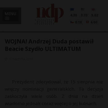
MENU
4.30
3.73
5.02
0.18
4.60
WOJNA! Andrzej Duda postawił
Beacie Szydło ULTIMATUM
i
10 sierpnia, 2017
l
Prezydent zdecydował, że 15 sierpnia nie
wręczy nominacji generalskich. Ta decyzja
zaskoczyła wiele osób. Z dnia na dzień
wiadomo jednak coraz więcej o jej kulisach.