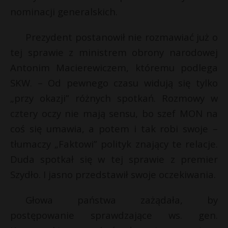
s
nominacji generalskich.
P
Prezydent postanowił nie rozmawiać już o
tej sprawie z ministrem obrony narodowej
Antonim Macierewiczem, któremu podlega
E
SKW. – Od pewnego czasu widują się tylko
„przy okazji” różnych spotkań. Rozmowy w
i
l
cztery oczy nie mają sensu, bo szef MON na
coś się umawia, a potem i tak robi swoje –
tłumaczy „Faktowi” polityk znający te relacje.
Duda spotkał się w tej sprawie z premier
Szydło. I jasno przedstawił swoje oczekiwania.
Głowa państwa zażądała, by
postępowanie sprawdzające ws. gen.