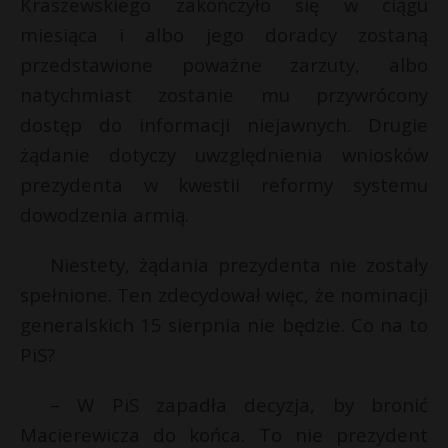
Kraszewskiego zakończyło się w ciągu
t
miesiąca i albo jego doradcy zostaną
r
przedstawione poważne zarzuty, albo
natychmiast zostanie mu przywrócony
s
s
dostęp do informacji niejawnych. Drugie
żądanie dotyczy uwzględnienia wniosków
prezydenta w kwestii reformy systemu
dowodzenia armią.
Niestety, żądania prezydenta nie zostały
spełnione. Ten zdecydował więc, że nominacji
generalskich 15 sierpnia nie będzie. Co na to
PiS?
– W PiS zapadła decyzja, by bronić
Macierewicza do końca. To nie prezydent