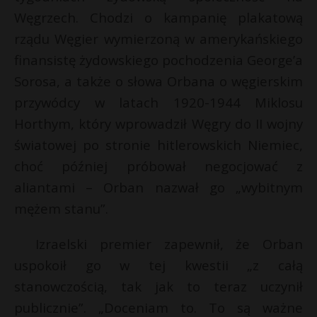
t
Węgrzech. Chodzi o kampanię plakatową
r
rządu Węgier wymierzoną w amerykańskiego
finansistę żydowskiego pochodzenia George’a
s
Sorosa, a także o słowa Orbana o węgierskim
s
przywódcy w latach 1920-1944 Miklosu
Horthym, który wprowadził Węgry do II wojny
światowej po stronie hitlerowskich Niemiec,
choć później próbował negocjować z
aliantami – Orban nazwał go „wybitnym
mężem stanu”.
Izraelski premier zapewnił, że Orban
uspokoił go w tej kwestii „z całą
stanowczością, tak jak to teraz uczynił
publicznie”. „Doceniam to. To są ważne