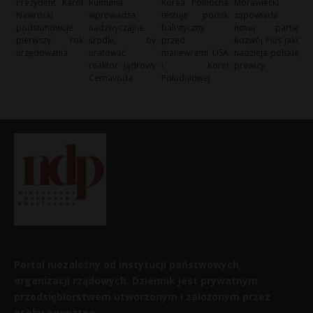
Prezydent Karol
Rumunia
Korea Północna
Morawiecki
Nawrocki
wprowadza
testuje pocisk
zapowiada
podsumowuje
nadzwyczajne
balistyczny
nową partię:
pierwszy rok
środki, by
przed
Rozwój Plus jako
urzędowania
uratować
manewrami USA
nadzieja polskiej
reaktor jądrowy
i Korei
prawicy
Cernavoda
Południowej
Portal niezależny od instytucji państwowych,
organizacji rządowych. Dziennik jest prywatnym
przedsiębiorstwem utworzonym i założonym przez
osoby prywatne.