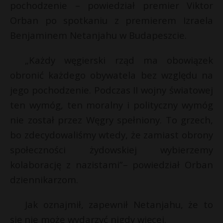
pochodzenie – powiedział premier Viktor
Orban po spotkaniu z premierem Izraela
Benjaminem Netanjahu w Budapeszcie.
„Każdy węgierski rząd ma obowiązek
obronić każdego obywatela bez względu na
jego pochodzenie. Podczas II wojny światowej
ten wymóg, ten moralny i polityczny wymóg
nie został przez Węgry spełniony. To grzech,
bo zdecydowaliśmy wtedy, że zamiast obrony
społeczności żydowskiej wybierzemy
kolaborację z nazistami”– powiedział Orban
s
s
dziennikarzom.
Jak oznajmił, zapewnił Netanjahu, że to
się nie może wydarzyć nigdy więcej.