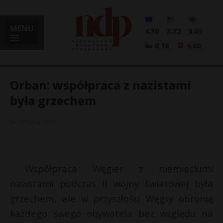
MENU
4.30
3.72
5.01
0.18
4.60
Orban: współpraca z nazistami
była grzechem
i
19 lipca, 2017
l
Współpraca Węgier z niemieckimi
nazistami podczas II wojny światowej była
grzechem, ale w przyszłości Węgry obronią
każdego swego obywatela bez względu na