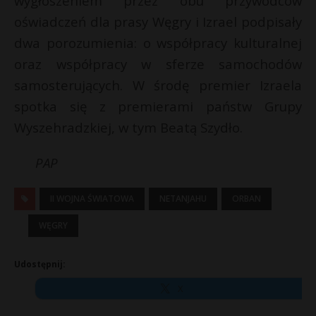
wygłoszeniem przez obu przywódców
oświadczeń dla prasy Węgry i Izrael podpisały
dwa porozumienia: o współpracy kulturalnej
oraz współpracy w sferze samochodów
samosterujących. W środę premier Izraela
spotka się z premierami państw Grupy
Wyszehradzkiej, w tym Beatą Szydło.
PAP
II WOJNA ŚWIATOWA
NETANJAHU
ORBAN
WĘGRY
Udostępnij:
X