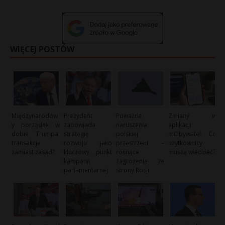
WIĘCEJ POSTÓW
Międzynarodow
Prezydent
Poważne
Zmiany w
y porządek w
zapowiada
naruszenia
aplikacji
dobie Trumpa:
strategię
polskiej
mObywatel: Co
transakcje
rozwoju jako
przestrzeni –
użytkownicy
zamiast zasad?
kluczowy punkt
rosnące
muszą wiedzieć?
kampanii
zagrożenie ze
parlamentarnej
strony Rosji