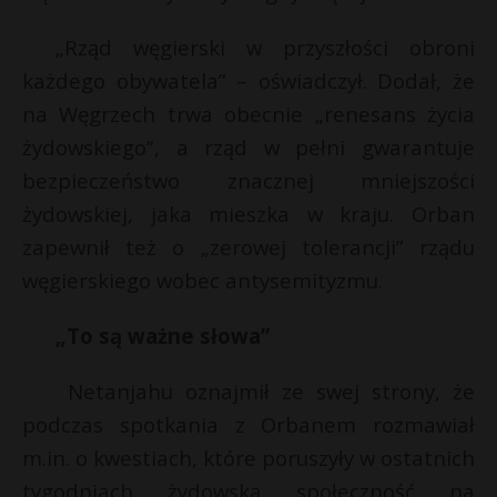
P
„Rząd węgierski w przyszłości obroni
każdego obywatela” – oświadczył. Dodał, że
t
na Węgrzech trwa obecnie „renesans życia
żydowskiego”, a rząd w pełni gwarantuje
E
s
bezpieczeństwo znacznej mniejszości
s
żydowskiej, jaka mieszka w kraju. Orban
i
l
zapewnił też o „zerowej tolerancji” rządu
węgierskiego wobec antysemityzmu.
„To są ważne słowa”
Netanjahu oznajmił ze swej strony, że
podczas spotkania z Orbanem rozmawiał
m.in. o kwestiach, które poruszyły w ostatnich
tygodniach żydowską społeczność na