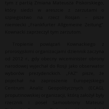
tym z partią Zmiana Mateusza Piskorskiego,
który siedzi w areszcie z zarzutami o
szpiegostwo na rzecz Rosjan – pisze
niemiecki „Frankfurter Allgemeine Zeitung”.
Kownacki zaprzeczył tym zarzutom.
Tropienie powiązań Kownackiego z
prorosyjskimi organizacjami dziennik zaczyna
od 2012 r., gdy obecny wiceminister obrony
narodowej wyjechał do Rosji jako obserwator
wyborów prezydenckich. „FAZ” pisze, że
pojechał na zaproszenie Europejskiego
Centrum Analiz Geopolitycznych (ECAG),
proputinowskiej organizacji, którą założył były
t
rzecznik i poseł Samoobrony Mateusz