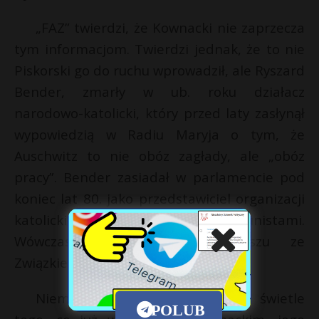
„FAZ” twierdzi, że Kownacki nie zaprzecza
tym informacjom. Twierdzi jednak, że to nie
Piskorski go do ruchu wprowadził, ale Ryszard
Bender, zmarły w ub. roku działacz
narodowo-katolicki, który przed laty zasłynął
wypowiedzią w Radiu Maryja o tym, że
Auschwitz to nie obóz zagłady, ale „obóz
pracy”. Bender zasiadał w parlamencie pod
koniec lat 80. jako przedstawiciel organizacji
katolickich kolaborujących z komunistami.
Wówczas głosił potrzebę sojuszu ze
Związkiem Radzieckim.
Niemiecki dziennik pisze, że w świetle
POLUB