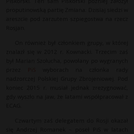
Piskorski. Ten sam Piskorski później założył
P
proputinowską partię Zmiana. Dzisiaj siedzi w
areszcie pod zarzutem szpiegostwa na rzecz
Rosjan.
t
E
E
On również był członkiem grupy, w której
znalazł się w 2012 r. Kownacki. Trzecim zaś
i
l
i
był Marian Szołucha, powołany po wygranych
l
przez
PiS
wyborach na członka rady
nadzorczej Polskiej Grupy Zbrojeniowej. Pod
koniec 2015 r. musiał jednak zrezygnować,
gdy wyszło na jaw, że latami współpracował z
ECAG.
Czwartym zaś delegatem do Rosji okazał
się Andrzej Romanek – poseł PiS w latach