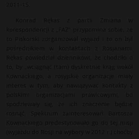
t
2011-15.
r
Konrad Rękas z partii Zmiana w
korespondencji z „FAZ” przypomina sobie, że
s
s
to Piskorski zorganizował wyjazd i to on był
pośrednikiem w kontaktach z Rosjanami.
Rękas powiedział dziennikowi, że chodziło o
to, by „wciągnąć (tam) dyskretnie krąg wokół
Kownackiego, a rosyjskie organizacje miały
interes w tym, aby nawiązywać kontakty z
polskimi organizacjami prawicowymi, bo
spodziewały się, że ich znaczenie będzie
rosnąć. Spektrum zainteresowań Bartosza
Kownackiego predestynowało go do tej misji
(wyjazdu do Rosji na wybory w 2012 r.) choćby