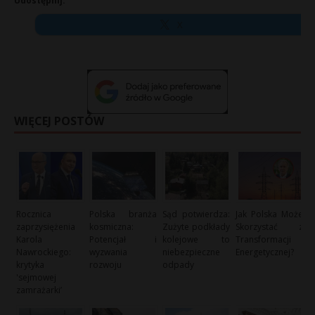
Udostępnij:
X
WIĘCEJ POSTÓW
Rocznica
Polska branża
Sąd potwierdza:
Jak Polska Może
zaprzysiężenia
kosmiczna:
Zużyte podkłady
Skorzystać z
Karola
Potencjał i
kolejowe to
Transformacji
Nawrockiego:
wyzwania
niebezpieczne
Energetycznej?
krytyka
rozwoju
odpady
'sejmowej
zamrażarki’