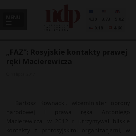
MENU
4.30
3.73
5.02
0.18
4.60
„FAZ”: Rosyjskie kontakty prawej
ręki Macierewicza
i
11 lipca, 2017
l
Bartosz Kownacki, wiceminister obrony
narodowej i prawa ręka Antoniego
Macierewicza, w 2012 r. utrzymywał bliskie
kontakty z prorosyjskimi organizacjami, w