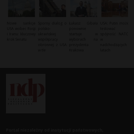
Nowe sankcje
Sporny dialog o
Łukasz Gibała
USA: Putin może
USA wobec Rosji
polsko-
ponownie
testować
i Iranu: kluczowy
ukraińskiej
startuje w
spójność NATO
krok Senatu
współpracy
wyborach na
w
obronnej z USA
prezydenta
nadchodzących
w tle
Krakowa
latach
Portal niezależny od instytucji państwowych,