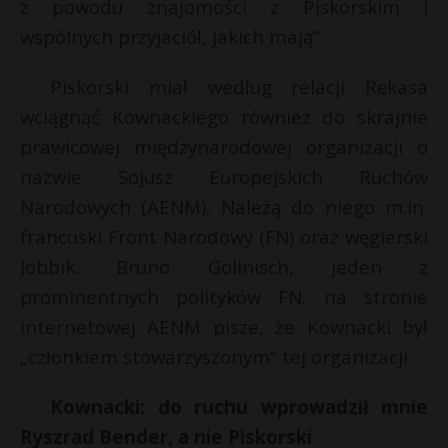
z powodu znajomości z Piskorskim i
wspólnych przyjaciół, jakich mają”.
Piskorski miał według relacji Rękasa
wciągnąć Kownackiego również do skrajnie
prawicowej międzynarodowej organizacji o
nazwie Sojusz Europejskich Ruchów
Narodowych (AENM). Należą do niego m.in.
francuski Front Narodowy (FN) oraz węgierski
Jobbik. Bruno Gollnisch, jeden z
prominentnych polityków FN, na stronie
internetowej AENM pisze, że Kownacki był
„członkiem stowarzyszonym” tej organizacji.
Kownacki: do ruchu wprowadził mnie
Ryszrad Bender, a nie Piskorski