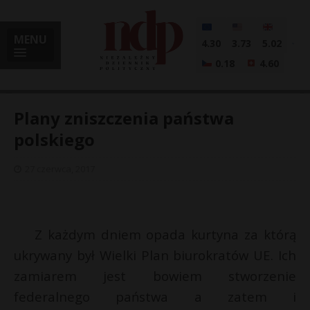
MENU
4.30
3.73
5.02
0.18
4.60
Plany zniszczenia państwa
polskiego
i
27 czerwca, 2017
l
Z każdym dniem opada kurtyna za którą
ukrywany był Wielki Plan biurokratów UE. Ich
zamiarem jest bowiem stworzenie
federalnego państwa a zatem i