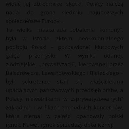
widać jej zbrodnicze skutki. Polacy należą
nadal do grona siedmiu najuboższych
społeczeństw Europy…
Ta wielka maskarada „obalenia komuny”,
była w istocie aktem neo-kolonialnego
podboju Polski – pozbawionej kluczowych
gałęzi przemysłu. W wyniku udanej,
złodziejskiej „prywatyzacji”, kierowanej przez
Balcerowicza, Lewandowskiego i Bieleckiego –
byli sekretarze stali się właścicielami
upadających państwowych przedsiębiorstw, a
Polacy niewolnikami w „sprywatyzowanych”
zakładach i w filiach zachodnich koncernów,
które niemal w całości opanowały polski
rynek. Nawet rynek sprzedaży detalicznej!