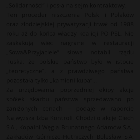
„Solidarności” i posła na sejm kontraktowy.
Ten proceder niszczenia Polski i Polaków
oraz złodziejskiej prywatyzacji trwał od 1988
roku aż do końca władzy koalicji PO-PSL. Nie
zaskakują więc nagrane w restauracji
„Sowa&Przyjaciele” słowa notabli rządu
Tuska: że polskie państwo było w istocie
„teoretyczne”, a z prawdziwego państwa
pozostała tylko „kamieni kupa”…
Za urzędowania poprzedniej ekipy akcje
spółek skarbu państwa sprzedawano po
zaniżonych cenach – podaje w raporcie
Najwyższa Izba Kontroli. Chodzi o akcje Ciech
S.A., Kopalni Węgla Brunatnego Adamów S.A.,
Zakładów Górniczo-Hutniczych Bolesław S.A.