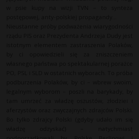
w psie kupy na wizji TVN – to synteza
postępowej, anty-polskiej propagandy…
Nieustanne próby podważenia wiarygodności
rządu PIS oraz Prezydenta Andrzeja Dudy jest
istotnym elementem zastraszenia Polaków,
by ci opowiedzieli się za zniszczeniem
własnego państwa po spektakularnej porażce
PO, PSL i SLD w ostatnich wyborach. To próba
podburzenia Polaków, by ci – wbrew swoim,
legalnym wyborom – poszli na barykady, by
tam umrzeć za władzę oszustów, złodziei i
aferzystów oraz zwyczajnych zdrajców Polski.
Bo tylko zdrajcy Polski (gdyby udało im się
władzę odzyskać) – natychmiast
podporządkowali by Polskę Berlinowi i