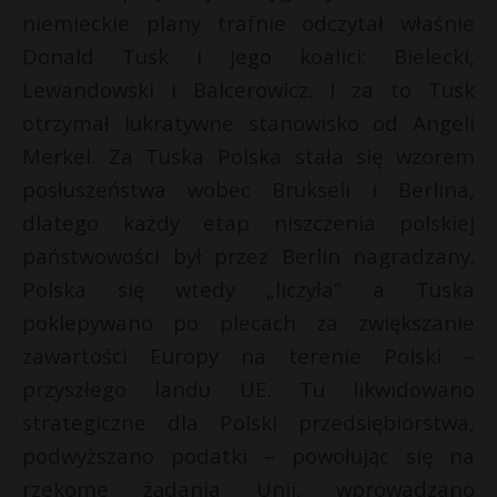
niemieckie plany trafnie odczytał właśnie
Donald Tusk i jego koalici: Bielecki,
Lewandowski i Balcerowicz. I za to Tusk
otrzymał lukratywne stanowisko od Angeli
Merkel. Za Tuska Polska stała się wzorem
posłuszeństwa wobec Brukseli i Berlina,
dlatego każdy etap niszczenia polskiej
państwowości był przez Berlin nagradzany.
Polska się wtedy „liczyła” a Tuska
poklepywano po plecach za zwiększanie
zawartości Europy na terenie Polski –
przyszłego landu UE. Tu likwidowano
strategiczne dla Polski przedsiębiorstwa,
podwyższano podatki – powołując się na
rzekome żądania Unii, wprowadzano