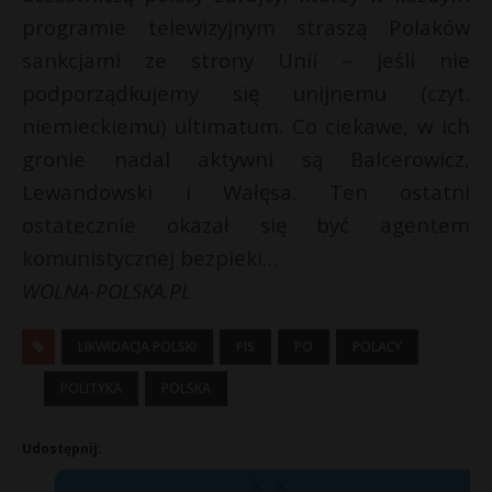
programie telewizyjnym straszą Polaków
sankcjami ze strony Unii – jeśli nie
podporządkujemy się unijnemu (czyt.
niemieckiemu) ultimatum. Co ciekawe, w ich
gronie nadal aktywni są Balcerowicz,
Lewandowski i Wałęsa. Ten ostatni
ostatecznie okazał się być agentem
komunistycznej bezpieki…
WOLNA-POLSKA.PL
LIKWIDACJA POLSKI
PIS
PO
POLACY
POLITYKA
POLSKA
Udostępnij:
X