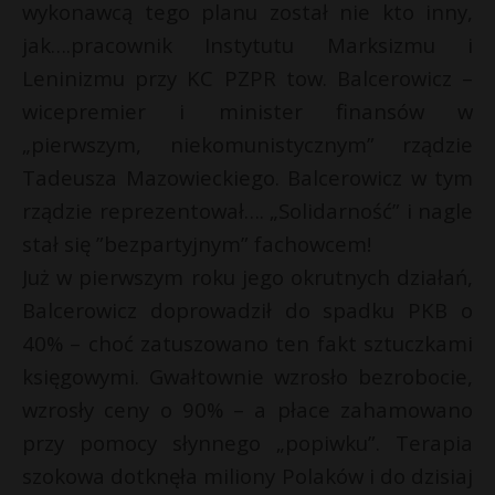
wykonawcą tego planu został nie kto inny,
jak….pracownik Instytutu Marksizmu i
Leninizmu przy KC PZPR tow. Balcerowicz –
wicepremier i minister finansów w
„pierwszym, niekomunistycznym” rządzie
Tadeusza Mazowieckiego. Balcerowicz w tym
rządzie reprezentował…. „Solidarność” i nagle
stał się ”bezpartyjnym” fachowcem!
Już w pierwszym roku jego okrutnych działań,
Balcerowicz doprowadził do spadku PKB o
40% – choć zatuszowano ten fakt sztuczkami
księgowymi. Gwałtownie wzrosło bezrobocie,
wzrosły ceny o 90% – a płace zahamowano
przy pomocy słynnego „popiwku”. Terapia
szokowa dotknęła miliony Polaków i do dzisiaj