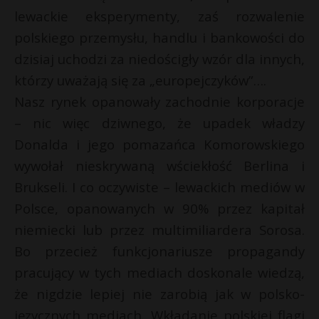
lewackie eksperymenty, zaś rozwalenie
polskiego przemysłu, handlu i bankowości do
dzisiaj uchodzi za niedościgły wzór dla innych,
którzy uważają się za „europejczyków”….
Nasz rynek opanowały zachodnie korporacje
– nic więc dziwnego, że upadek władzy
Donalda i jego pomazańca Komorowskiego
wywołał nieskrywaną wściekłość Berlina i
Brukseli. I co oczywiste – lewackich mediów w
Polsce, opanowanych w 90% przez kapitał
niemiecki lub przez multimiliardera Sorosa.
Bo przecież funkcjonariusze propagandy
pracujący w tych mediach doskonale wiedzą,
że nigdzie lepiej nie zarobią jak w polsko-
języcznych mediach. Wkładanie polskiej flagi