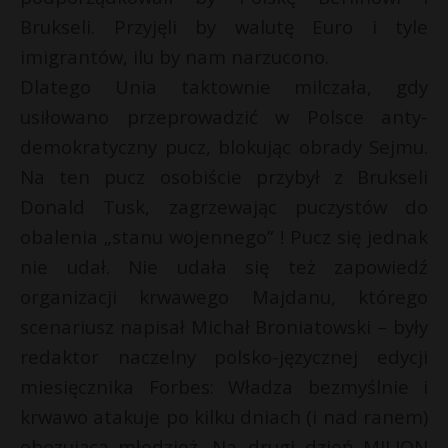
Brukseli. Przyjęli by walutę Euro i tyle
imigrantów, ilu by nam narzucono.
Dlatego Unia taktownie milczała, gdy
usiłowano przeprowadzić w Polsce anty-
demokratyczny pucz, blokując obrady Sejmu.
Na ten pucz osobiście przybył z Brukseli
Donald Tusk, zagrzewając puczystów do
obalenia „stanu wojennego” ! Pucz się jednak
nie udał. Nie udała się też zapowiedź
organizacji krwawego Majdanu, którego
scenariusz napisał Michał Broniatowski – były
redaktor naczelny polsko-języcznej edycji
miesięcznika Forbes: Władza bezmyślnie i
krwawo atakuje po kilku dniach (i nad ranem)
obozującą młodzież. Na drugi dzień MILION