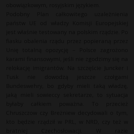
obowiązkowym, rosyjskim językiem.
Podobny Plan całkowitego uzależnienia
państw UE od władzy Komisji Europejskiej
jest właśnie testowany na polskim rządzie. Po
fiasku obalenia rządu przez popieraną przez
Unię totalną opozycję – Polsce zagrożono
karami finansowymi, jeśli nie zgodzimy się na
relokację imigrantów. Na szczęście Juncker i
Tusk nie dowodzą jeszcze czołgami
Bundeswehry, bo gdyby mieli taką władzę,
jaką mieli sowieccy sekretarze, to sytuacja
byłaby całkiem poważna. To przecież
Chruszczow czy Breżniew decydowali o tym,
kto będzie rządził w PRL, w NRD, czy też w
bratniej Czechosłowacji. W razie