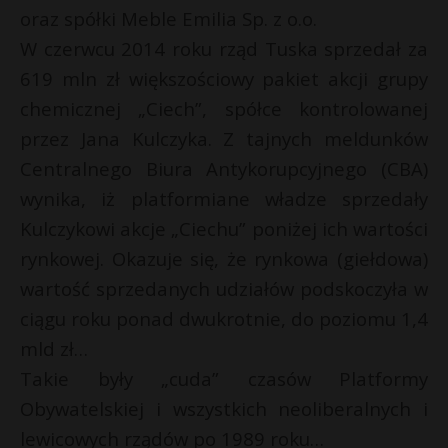
oraz spółki Meble Emilia Sp. z o.o.
W czerwcu 2014 roku rząd Tuska sprzedał za
619 mln zł większościowy pakiet akcji grupy
chemicznej „Ciech”, spółce kontrolowanej
przez Jana Kulczyka. Z tajnych meldunków
Centralnego Biura Antykorupcyjnego (CBA)
wynika, iż platformiane władze sprzedały
Kulczykowi akcje „Ciechu” poniżej ich wartości
rynkowej. Okazuje się, że rynkowa (giełdowa)
wartość sprzedanych udziałów podskoczyła w
ciągu roku ponad dwukrotnie, do poziomu 1,4
mld zł…
Takie były „cuda” czasów Platformy
Obywatelskiej i wszystkich neoliberalnych i
lewicowych rządów po 1989 roku…