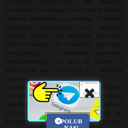
przemysłu meblarskiego, 199 zakładów
przemysłu mineralnego (hut szkła, produkcji
ceramiki budowlanej i porcelany), 73 zakłady
przemysłu metalowego, 190 zakładów
budowy maszyn, 89 zakładów przemysłu
elektronicznego, 26 zakładów przemysłu
precyzyjnego, 27 zakładów przemysłu
samochodowego, 16 hut, 60 kopalń, 2
elektrownie oraz 13 stoczni i 9 zakładów
naprawy taboru kolejowego…
Czy jest to bilans bombardowań Polski przez
niemieckie Luftwaffe w czasie II wojny
światowej? Nie. To jest bilans „terapii
szokowej”, przygotowywanej pod koniec lat
80-tych w zaciszu Komitetu Centralnego
POLUB
NAS!