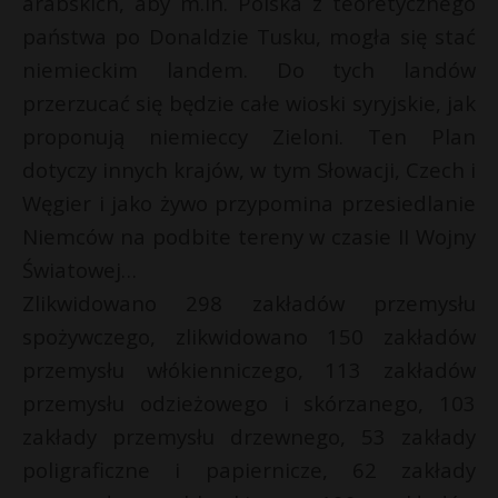
arabskich, aby m.in. Polska z teoretycznego
państwa po Donaldzie Tusku, mogła się stać
niemieckim landem. Do tych landów
przerzucać się będzie całe wioski syryjskie, jak
proponują niemieccy Zieloni. Ten Plan
dotyczy innych krajów, w tym Słowacji, Czech i
Węgier i jako żywo przypomina przesiedlanie
Niemców na podbite tereny w czasie II Wojny
Światowej…
Zlikwidowano 298 zakładów przemysłu
spożywczego, zlikwidowano 150 zakładów
przemysłu włókienniczego, 113 zakładów
przemysłu odzieżowego i skórzanego, 103
zakłady przemysłu drzewnego, 53 zakłady
poligraficzne i papiernicze, 62 zakłady