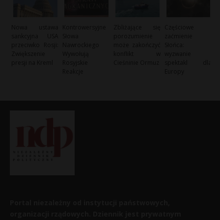
Nowa ustawa
Kontrowersyjne
Zbliżające się
Częściowe
sankcyjna USA
Słowa
porozumienie
zaćmienie
przeciwko Rosji:
Nawrockiego
może zakończyć
Słońca:
Zwiększenie
Wywołują
konflikt w
wyzwanie i
presji na Kreml
Rosyjskie
Cieśninie Ormuz
spektakl dla
Reakcje
Europy
Portal niezależny od instytucji państwowych,
organizacji rządowych. Dziennik jest prywatnym