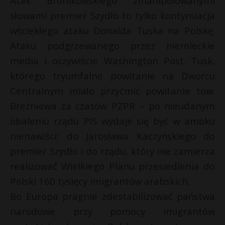
Atak Bronikowskiego zmanipulowanymi
słowami premier Szydło to tylko kontynuacja
wściekłego ataku Donalda Tuska na Polskę.
Ataku podgrzewanego przez niemieckie
media i oczywiście Washington Post. Tusk,
którego tryumfalne powitanie na Dworcu
Centralnym miało przyćmić powitanie tow.
Breżniewa za czasów PZPR – po nieudanym
obaleniu rządu PIS wydaje się być w amoku
nienawiści: do Jarosława Kaczyńskiego do
premier Szydło i do rządu, który nie zamierza
realizować Wielkiego Planu przesiedlenia do
Polski 160 tysięcy imigrantów arabskich.
Bo Europa pragnie zdestabilizować państwa
narodowe przy pomocy imigrantów