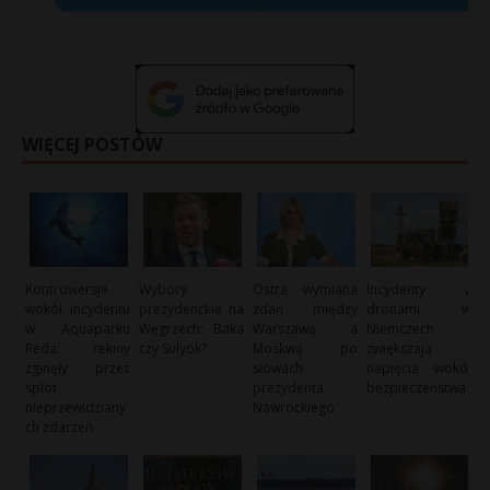
WIĘCEJ POSTÓW
Kontrowersje
Wybory
Ostra wymiana
Incydenty z
wokół incydentu
prezydenckie na
zdań między
dronami w
w Aquaparku
Węgrzech: Baka
Warszawą a
Niemczech
Reda: rekiny
czy Sulyok?
Moskwą po
zwiększają
zginęły przez
słowach
napięcia wokół
splot
prezydenta
bezpieczeństwa
nieprzewidziany
Nawrockiego
ch zdarzeń