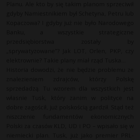
Planu. Ale kto by się takim planom sprzeciwił
P
gdyby Namiestnikiem był Schetyna, Petru lub
Kopaczowa? I gdyby już nie było Narodowego
Banku, a wszystkie strategiczne
E
przedsiębiorstwa zostały by
E
„sprywatyzowane”? Jak LOT, Orlen, PKP, czy
i
elektrownie? Takie plany miał rząd Tuska…
i
l
l
Historia dowodzi, że nie będzie problemu ze
znalezieniem zdrajców, którzy Polskę
s
s
sprzedadzą. Tu wzorem dla wszystkich jest
własnie Tusk, który zanim w polityce na
dobre zagościł, już polskością gardził. Stąd też
r
niszczenie fundamentów ekonomicznych
Polski za czasów KLD, UD i PO – wpisało się w
niemiecki plan. Tusk, już jako premier PRL-