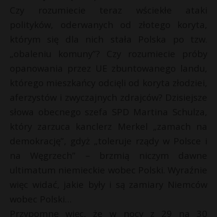
Czy rozumiecie teraz wściekłe ataki
polityków, oderwanych od złotego koryta,
którym się dla nich stała Polska po tzw.
„obaleniu komuny”? Czy rozumiecie próby
opanowania przez UE zbuntowanego landu,
którego mieszkańcy odcięli od koryta złodziei,
aferzystów i zwyczajnych zdrajców? Dzisiejsze
słowa obecnego szefa SPD Martina Schulza,
który zarzuca kanclerz Merkel „zamach na
demokrację”, gdyż „toleruje rządy w Polsce i
na Węgrzech” – brzmią niczym dawne
ultimatum niemieckie wobec Polski. Wyraźnie
więc widać, jakie były i są zamiary Niemców
wobec Polski…
Przypomnę więc, że w nocy z 29 na 30