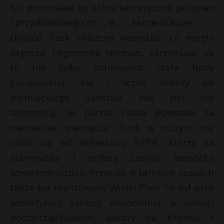
t
bis pozostawił po sobie teoretyczne państwo
r
i przysłowionego ch…, d…. i kamieni kupę.
Donald Tusk zniszczył wszystko, co mogło
s
zagrozić hegemonii Niemiec, otrzymując za
s
to nie tylko stanowisko szefa Rady
Europejskiej, ale i liczne ordery od
niemieckiego państwa. Nie jest też
tajemnicą, że partia Tuska powstała za
niemieckie pieniądze. Tusk w niczym nie
różni się od sekretarzy PZPR, którzy za
stanowiska i ordery Lenina wszystko
sowietom oddali. Przecież w tamtych czasach
także był realizowany Wielki Plan. To był plan
sowietyzacji Europy Wschodniej, w całości
podporządkowanej władzy na Kremlu z