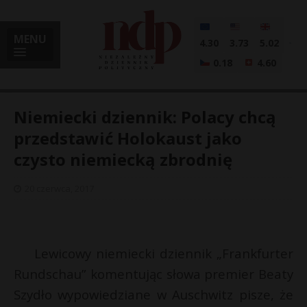
MENU
4.30
3.73
5.02
0.18
4.60
Niemiecki dziennik: Polacy chcą
przedstawić Holokaust jako
czysto niemiecką zbrodnię
i
20 czerwca, 2017
l
Lewicowy niemiecki dziennik „Frankfurter
Rundschau” komentując słowa premier Beaty
Szydło wypowiedziane w Auschwitz pisze, że