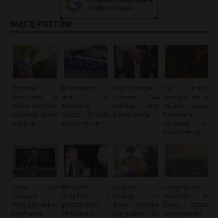
WIĘCEJ POSTÓW
Zbieranie
Dramatyczny
Spór Trumpa o
Czy Polska
deszczówki w
atak w
Budowę Sali
pożegna się ze
Polsce: korzyści,
Kamiennej
Balowej przy
zmianą czasu?
wyzwania i nowe
Górze: 15-latek
Białym Domu
Planowane
regulacje
poważnie ranny
inicjatywy i ich
konsekwencje
Cienie nad
Niezwykłe
Rosjanie
Energetyczna
Eskalacją:
anegdoty z
stawiają na
rewolucja na
Pentagon wobec
prezydentury
drony – przyszłe
Śląsku: szansa
Dylematów
Aleksandra
zagrożenie dla
czy wyzwanie?