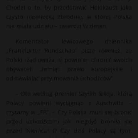
Chodzi o to, by przedstawić Holokaust jako
P
czysto niemiecką zbrodnię, w której Polska
nie miała udziału – twierdzi Widman.
E
Komentator lewicowego dziennika
E
„Frankfurter Rundschau” pisze również, że
i
Polski rząd uważa, iż powinien chronić swoich
i
l
l
obywateli „łamiąc prawo europejskie i
r
odmawiając przyjmowania uchodźców”.
– Oto według premier Szydło lekcja, którą
Polacy powinni wyciągnąć z Auschwitz –
czytamy w „FR”. – Czy Polska musi się bronić
przed uchodźcami jak niegdyś broniła się
przed Niemcami? Czy dziś Polacy są tym,