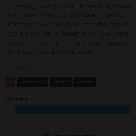
Według podręcznika, którego wydawcą
jest firma Klett, w rozdziale „Niemcy i
Holokaust” napisano, że podczas tzw. trzeciej
fazy Holokaustu w latach 1938-1941 miały
miejsce pogromy i „pierwsze masowe
deportacje do polskich obozów”.
FR.DE
HOLOKAUST
NIEMCY
POLSKA
Udostępnij:
X