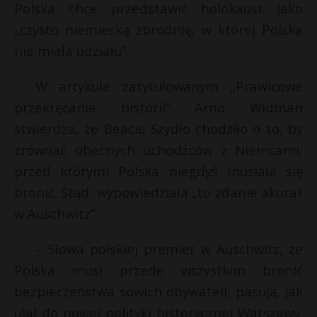
Polska chce przedstawić holokaust jako
„czysto niemiecką zbrodnię, w której Polska
nie miała udziału”.
W artykule zatytułowanym „Prawicowe
przekręcanie historii” Arno Widman
stwierdza, że Beacie Szydło chodziło o to, by
zrównać obecnych uchodźców z Niemcami,
przed którymi Polska niegdyś musiała się
bronić. Stąd, wypowiedziała „to zdanie akurat
w Auschwitz”.
– Słowa polskiej premier w Auschwitz, że
Polska musi przede wszystkim bronić
bezpieczeństwa sowich obywateli, pasują, jak
ulał do nowej polityki historycznej Warszawy.