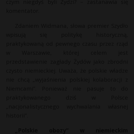
t
czym niegdyś byli Żydzi? – zastanawia się
komentator.
r
Zdaniem Widmana, słowa premier Szydło
s
wpisują się politykę historyczną,
s
praktykowaną od pewnego czasu przez rząd
w Warszawie, której celem jest
przedstawienie zagłady Żydów jako zbrodni
czysto niemieckiej. Uważa, że polskie władze
nie chcą „wyjaśnienia polskiej kolaboracji z
Niemcami”. Ponieważ nie pasuje to do
praktykowanego dziś w Polsce
„nacjonalistycznego wychwalania własnej
historii”.
„Polskie obozy” w niemieckim