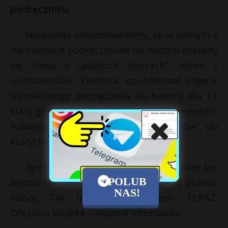
podręczniku
Niedawno informowaliśmy, że w jednym z
niemieckich podręczników do historii znalazły
się słowa o „polskich obozach”. Jeden z
użytkowników Twittera opublikował zdjęcie
niemieckiego podręcznika do historii dla 11
klasy gimnazjum z zaznaczonym fragmentem
mówiącym o istnieniu „polskich obozów”, do
których wywożono Żydów.
Syn ma maturę. Historia. Przygotowuje się.
POLUB
Będzie ok. Właśnie zwrócił uwagę na polskie
NAS!
obozy. Tak uczą w Niemczech. TERAZ.
Oficjalna książka – napisał internauta.