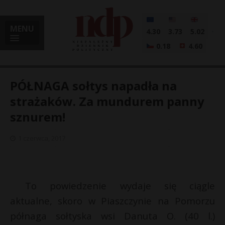
MENU
4.30
3.73
5.02
0.18
4.60
PÓŁNAGA sołtys napadła na
strażaków. Za mundurem panny
sznurem!
i
1 czerwca, 2017
l
To powiedzenie wydaje się ciągle
aktualne, skoro w Piaszczynie na Pomorzu
półnaga sołtyska wsi Danuta O. (40 l.)