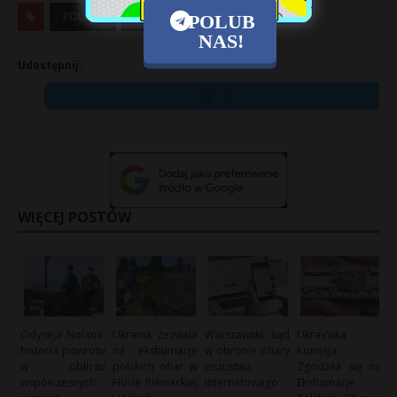
POLSKA
SPOŁECZEŃSTWO
POLUB
NAS!
Udostępnij:
X
WIĘCEJ POSTÓW
Odyseja Nolana:
Ukraina zezwala
Warszawski sąd
Ukraińska
historia powrotu
na ekshumacje
w obronie ofiary
Komisja
w obliczu
polskich ofiar w
oszustwa
Zgodziła się na
współczesnych
Hucie Pieniackiej
internetowego
Ekshumacje