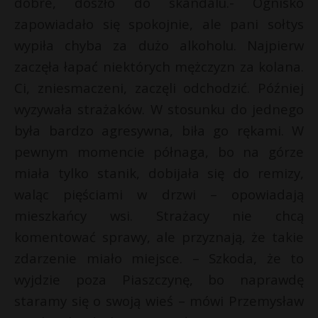
dobre, doszło do skandalu.- Ognisko
P
zapowiadało się spokojnie, ale pani sołtys
wypiła chyba za dużo alkoholu. Najpierw
zaczęła łapać niektórych mężczyzn za kolana.
Ci, zniesmaczeni, zaczęli odchodzić. Później
E
wyzywała strażaków. W stosunku do jednego
była bardzo agresywna, biła go rękami. W
i
l
pewnym momencie półnaga, bo na górze
miała tylko stanik, dobijała się do remizy,
waląc pięściami w drzwi – opowiadają
mieszkańcy wsi. Strażacy nie chcą
komentować sprawy, ale przyznają, że takie
zdarzenie miało miejsce. – Szkoda, że to
wyjdzie poza Piaszczynę, bo naprawdę
staramy się o swoją wieś – mówi Przemysław
t