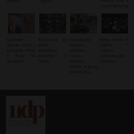
wyzwań
i Ugłach
Polskich Ofiar w
Hucie Pieniackiej
Radosław
Rozpocznie się
Dramatyczny
Nowy model AI
Sikorski Ostro o
wielka
incydent
Mythos 5
Relacjach Polski
kwalifikacja
niedaleko
stwarza
z Rosją na
wojskowa w
Turynu:
cybernetyczne
Serwisie X
Polsce
kierowca
wyzwania
wjechał w grupę
rowerzystów