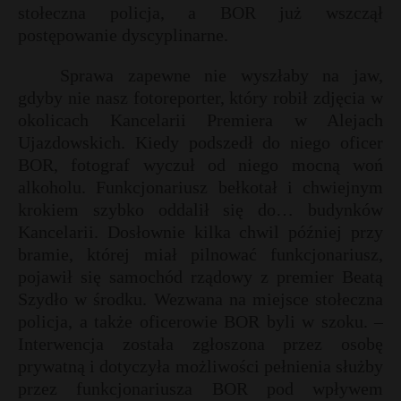
stołeczna policja, a BOR już wszczął
postępowanie dyscyplinarne.
Sprawa zapewne nie wyszłaby na jaw,
gdyby nie nasz fotoreporter, który robił zdjęcia w
okolicach Kancelarii Premiera w Alejach
Ujazdowskich. Kiedy podszedł do niego oficer
BOR, fotograf wyczuł od niego mocną woń
alkoholu. Funkcjonariusz bełkotał i chwiejnym
krokiem szybko oddalił się do… budynków
Kancelarii. Dosłownie kilka chwil później przy
bramie, której miał pilnować funkcjonariusz,
pojawił się samochód rządowy z premier Beatą
Szydło w środku. Wezwana na miejsce stołeczna
policja, a także oficerowie BOR byli w szoku. –
Interwencja została zgłoszona przez osobę
r
prywatną i dotyczyła możliwości pełnienia służby
r
przez funkcjonariusza BOR pod wpływem