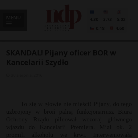
MENU
4.30
3.73
5.02
0.18
4.60
SKANDAL! Pijany oficer BOR w
Kancelarii Szydło
i
30 sierpnia, 2016
l
To się w głowie nie mieści! Pijany, do tego
uzbrojony w broń palną funkcjonariusz Biura
Ochrony Rządu pilnował wczoraj głównego
wjazdu do Kancelarii Premiera. Miał ok. 2
promili alkoholu we krwi. Interweniowała