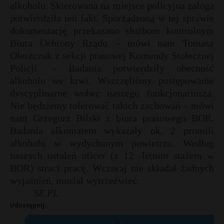
alkoholu. Skierowana na miejsce policyjna załoga
P
potwierdziła ten fakt. Sporządzoną w tej sprawie
dokumentację przekazano służbom kontrolnym
Biura Ochrony Rządu – mówi nam Tomasz
Oleszczuk z sekcji prasowej Komendy Stołecznej
E
Policji. – Badania potwierdziły obecność
alkoholu we krwi. Wszczęliśmy postępowanie
dyscyplinarne wobec naszego funkcjonariusza.
i
Nie będziemy tolerować takich zachowań – mówi
l
nam Grzegorz Bilski z biura prasowego BOR.
Badania alkomatem wykazały ok. 2 promili
alkoholu w wydychanym powietrzu. Według
naszych ustaleń oficer (z 12 -letnim stażem w
BOR) straci pracę. Wczoraj nie składał żadnych
wyjaśnień, musiał wytrzeźwieć.
SE.PL
Udostępnij:
X