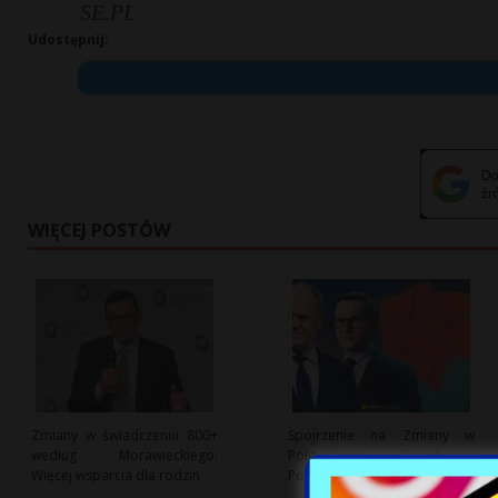
SE.PL
Udostępnij:
WIĘCEJ POSTÓW
Zmiany w świadczeniu 800+
Spojrzenie na Zmiany w
według Morawieckiego:
Politycznym Krajobrazie
Więcej wsparcia dla rodzin
Polski