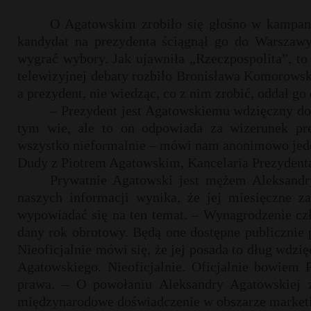
O Agatowskim zrobiło się głośno w kampan
kandydat na prezydenta ściągnął go do Warszawy
wygrać wybory. Jak ujawniła „Rzeczpospolita”, to
telewizyjnej debaty rozbiło Bronisława Komorowski
a prezydent, nie wiedząc, co z nim zrobić, oddał go
– Prezydent jest Agatowskiemu wdzięczny do t
tym wie, ale to on odpowiada za wizerunek p
wszystko nieformalnie – mówi nam anonimowo jede
Dudy z Piotrem Agatowskim, Kancelaria Prezydenta
Prywatnie Agatowski jest mężem Aleksandr
naszych informacji wynika, że jej miesięczne z
wypowiadać się na ten temat. – Wynagrodzenie cz
dany rok obrotowy. Będą one dostępne publicznie p
Nieoficjalnie mówi się, że jej posada to dług wdz
Agatowskiego. Nieoficjalnie. Oficjalnie bowiem 
prawa. – O powołaniu Aleksandry Agatowskiej 
międzynarodowe doświadczenie w obszarze marketin