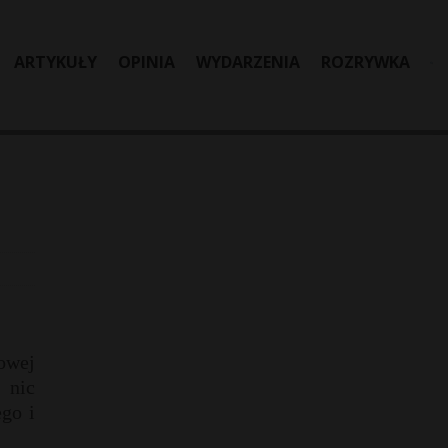
ARTYKUŁY
OPINIA
WYDARZENIA
ROZRYWKA
owej
 nic
go i