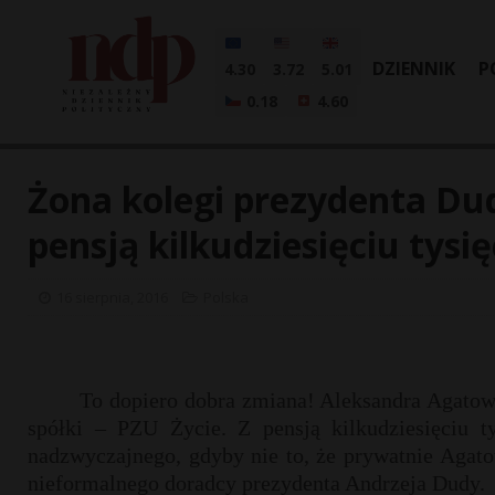
DZIENNIK
P
4.30
3.72
5.01
0.18
4.60
Żona kolegi prezydenta Du
pensją kilkudziesięciu tysi
16 sierpnia, 2016
Polska
To dopiero dobra zmiana! Aleksandra Agatow
spółki – PZU Życie. Z pensją kilkudziesięciu t
nadzwyczajnego, gdyby nie to, że prywatnie Agato
nieformalnego doradcy prezydenta Andrzeja Dudy.