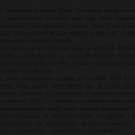
ii wyborczej Andrzeja Dudy. To właśnie wtedy ówcz
 i zaprezentował w sztabie jako tego, który pomoż
 Agatowski miał wymyślić zagranie, które podczas dru
ego. Duda położył na jego pulpicie proporczyk z log
 dziennikarce Monice Olejnik.
ej pory za to, co zrobił dla niego w kampanii. Mało 
rezydenta. Doradza mu w sprawach mediów. Oczywi
n z ważnych polityków PiS. Pytana o współpracę Andr
 milczy od kilku dni.
y, która od niedawna zasiada w zarządzie PZU Życi
arobki mogą sięgać nawet 80-90 tys. zł. Firma nie 
łonków zarządów są publikowane w raportach rocznyc
o upływie 2016 r. – informuje nas jedynie biuro pra
ięczności prezydenta Dudy wobec swojego przyjaciela P
PZU przekonuje, że wszystko odbyło się zgodnie z li
zadecydowały jej kompetencje, życiorys zawodowy 
gu i komunikacji – twierdzi biuro prasowe PZU.