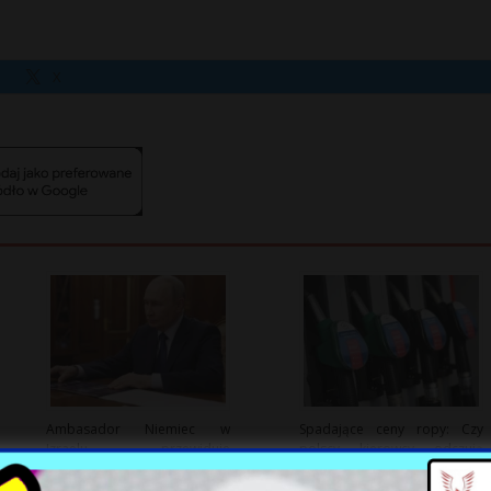
X
Ambasador Niemiec w
Spadające ceny ropy: Czy
Izraelu przewiduje
polscy kierowcy odczują
mobilizację w Rosji
ulgę?