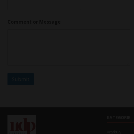
*
Comment or Message
M
e
s
s
a
g
e
o
r
Submit
KATEGORIE
Artykuły