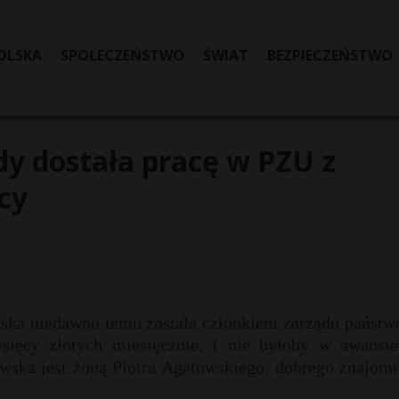
OLSKA
SPOŁECZEŃSTWO
ŚWIAT
BEZPIECZEŃSTWO
dy dostała pracę w PZU z
ęcy
ska niedawno temu została członkiem zarządu państw
ysięcy złotych miesięcznie. I nie byłoby w awansie
wska jest żoną Piotra Agatowskiego, dobrego znajome