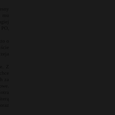
esny
e mu
giej
o PO,
kto o
ście
zeja
e. Z
chce
h za
sowe.
iotra
terą
oraz