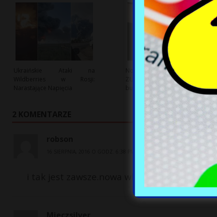
Ukraińskie Ataki na
Nowe wsparcie dla artystów:
Wildberries w Rosji:
ZUS jako platforma
Narastające Napięcia
budżetowych transferów
2 KOMENTARZE
robson
16 SIERPNIA, 2016 O GODZ. 6:38 PM
i tak jest zawsze.nowa wladza nowe stolki i t
Mieczsilver