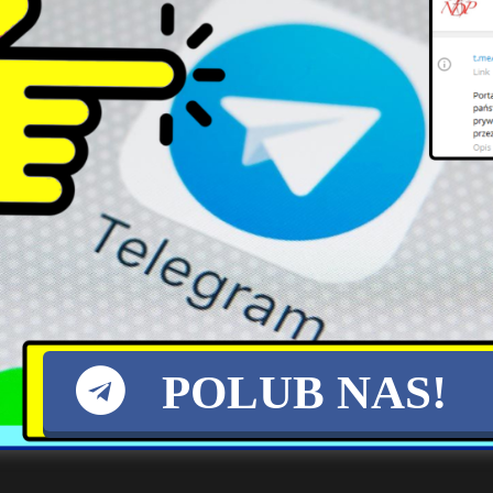
Chrzest i wodowanie ORP
Cena węgla w Europie pod
Wicher: Nowa era polskiej
presją wydarzeń na Bliskim
marynarki
Wschodzie
POLUB NAS!
ak co pare lat.za 20 lat bedzie to samo itd