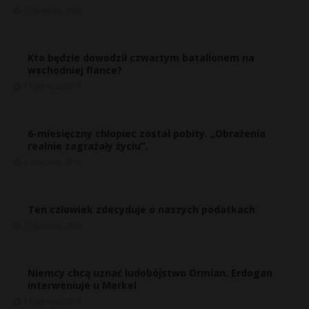
1 czerwca, 2016
Kto będzie dowodził czwartym batalionem na
wschodniej flance?
1 czerwca, 2016
6-miesięczny chłopiec został pobity. „Obrażenia
realnie zagrażały życiu”.
1 czerwca, 2016
Ten człowiek zdecyduje o naszych podatkach
1 czerwca, 2016
Niemcy chcą uznać ludobójstwo Ormian. Erdogan
s
interweniuje u Merkel
s
1 czerwca, 2016