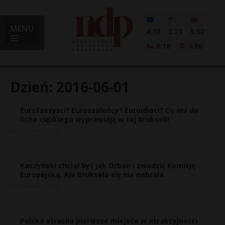
MENU
4.30
3.73
5.02
0.18
4.60
Dzień:
2016-06-01
Eurofaszyści? Euroszaleńcy? Euroidioci? Co oni do
i
licha ciężkiego wyprawiają w tej Brukseli!
1 czerwca, 2016
l
Kaczyński chciał być jak Orban i zwodzić Komisję
Europejską. Ale Bruksela się nie nabrała
1 czerwca, 2016
Polska straciła pierwsze miejsce w atrakcyjności