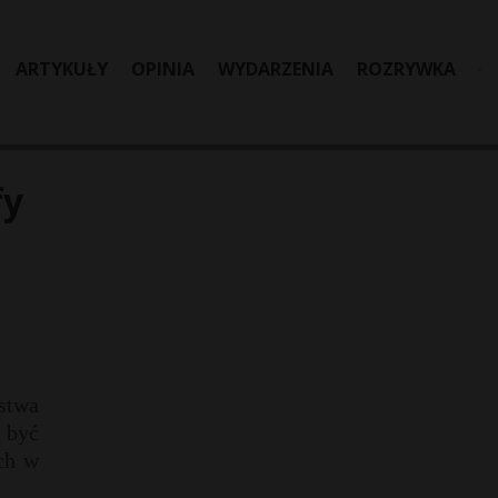
ARTYKUŁY
OPINIA
WYDARZENIA
ROZRYWKA
fy
.
stwa
 być
ch w