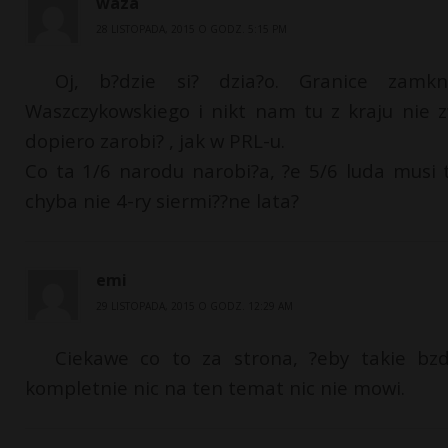
waza
28 LISTOPADA, 2015 O GODZ. 5:15 PM
Oj, b?dzie si? dzia?o. Granice zamkn
Waszczykowskiego i nikt nam tu z kraju nie z
dopiero zarobi? , jak w PRL-u.
Co ta 1/6 narodu narobi?a, ?e 5/6 luda musi 
chyba nie 4-ry siermi??ne lata?
emi
29 LISTOPADA, 2015 O GODZ. 12:29 AM
Ciekawe co to za strona, ?eby takie bz
kompletnie nic na ten temat nic nie mowi.