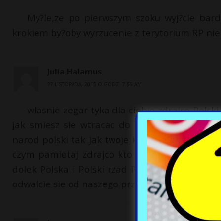
My?le,ze po pierwszym szoku wyj?cie bar
krokiem by?oby wyrzucenie z terytorium RP ni
Julia Halamus
27 LISTOPADA, 2015 O GODZ. 7:56 AM
wlasnie zegar tyka dla ciebie zdrajco Polsk
jak smiesz sie wtracac do Polski juz polakie
narod polski tak jak twoje kolesie wiec nie wt
czym pamietaj zdrajco kto pod kim dolki ko
dolek Polska i Polski rzad PiS jest nasz Naro
odwalcie sie od naszego przadu