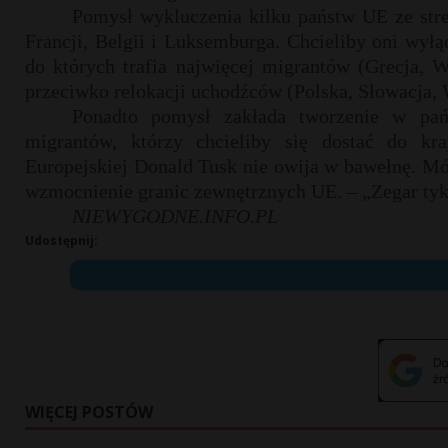
Pomysł wykluczenia kilku państw UE ze stre
Francji, Belgii i Luksemburga. Chcieliby oni wył
do których trafia najwięcej migrantów (Grecja, W
przeciwko relokacji uchodźców (Polska, Słowacja,
Ponadto pomysł zakłada tworzenie w pań
migrantów, którzy chcieliby się dostać do k
Europejskiej Donald Tusk nie owija w bawełnę. Mów
wzmocnienie granic zewnętrznych UE. – „Zegar tyka
NIEWYGODNE.INFO.PL
Udostępnij:
WIĘCEJ POSTÓW