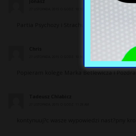
Jonasz
27 LISTOPADA, 2015 O GODZ. 10:10 AM
Partia Psychozy i Strachu/PiS/zapewne to zm
Chris
27 LISTOPADA, 2015 O GODZ. 10:36 AM
Popieram kolege Marka Betlewicza i Pozdr
Tadeusz Chlabicz
27 LISTOPADA, 2015 O GODZ. 11:28 AM
kontynuuj?c wasze wypowiedzi nast?pny krok 