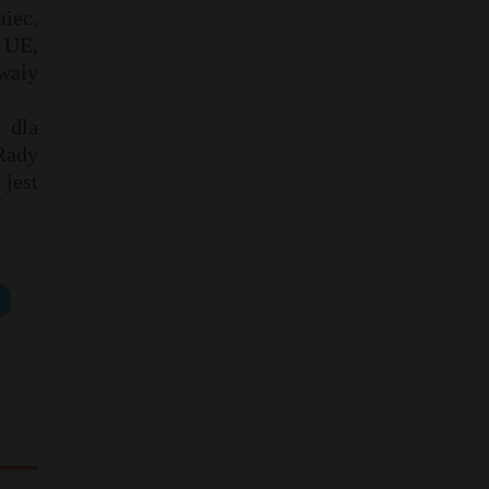
iec,
 UE,
wały
 dla
Rady
 jest