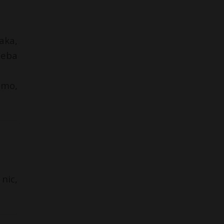
aka,
zeba
omo,
nic,