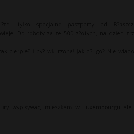
i?te, tylko specjalne paszporty od B?aszcz
wieje. Do roboty za te 500 z?otych, na dzieci tr
tak cierpie? i by? wkurzona! Jak d?ugo? Nie wiad
dury wypisywac, mieszkam w Luxembourgu ale 