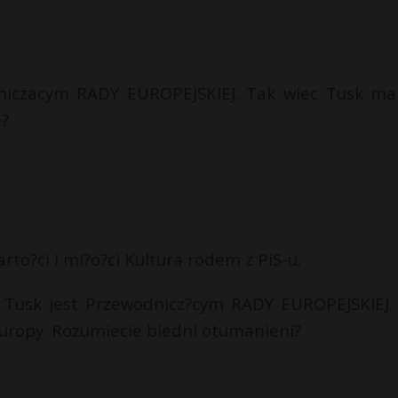
niczacym RADY EUROPEJSKIEJ. Tak wiec Tusk ma
e?
rto?ci i mi?o?ci Kultura rodem z PiS-u.
e Tusk jest Przewodnicz?cym RADY EUROPEJSKIEJ.
 Europy. Rozumiecie biedni otumanieni?