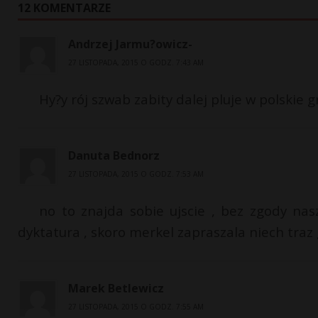
12 KOMENTARZE
Andrzej Jarmu?owicz-
27 LISTOPADA, 2015 O GODZ. 7:43 AM
Hy?y rój szwab zabity dalej pluje w polskie 
Danuta Bednorz
27 LISTOPADA, 2015 O GODZ. 7:53 AM
no to znajda sobie ujscie , bez zgody n
dyktatura , skoro merkel zapraszala niech traz go
Marek Betlewicz
27 LISTOPADA, 2015 O GODZ. 7:55 AM