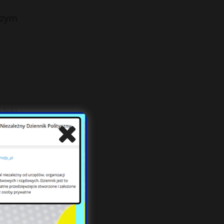
szym
lski
rzez
masz
lu w
wiec