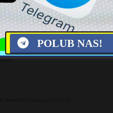
ieni.
POLUB NAS!
awiam
to wej?cie Federacji Rosyjskiej