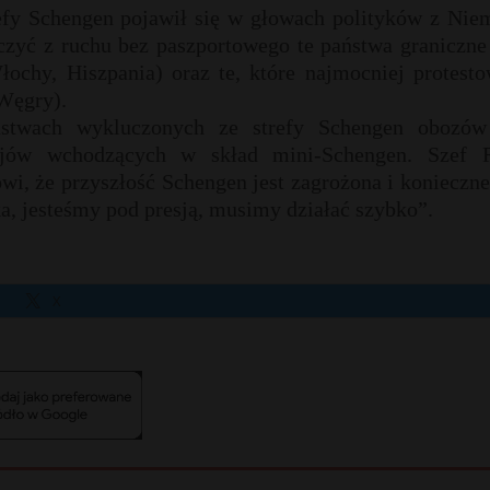
fy Schengen pojawił się w głowach polityków z Niem
ączyć z ruchu bez paszportowego te państwa graniczne
łochy, Hiszpania) oraz te, które najmocniej protesto
 Węgry).
stwach wykluczonych ze strefy Schengen obozów
rajów wchodzących w skład mini-Schengen. Szef 
i, że przyszłość Schengen jest zagrożona i konieczne
, jesteśmy pod presją, musimy działać szybko”.
X