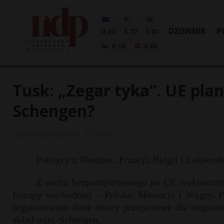
DZIENNIK
P
4.30
3.72
5.01
0.18
4.60
Tusk: „Zegar tyka”. UE plan
Schengen?
27 listopada, 2015
Świat
Politycy z Niemiec, Francji, Belgii i Luksem
Z ruchu bezpaszportowego po UE wykluczone
Europy wschodniej – Polska, Słowacja i Węgry. 
organizowane duże obozy przejściowe dla migrant
skład mini-Schengen.