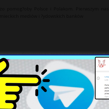
dzo pomog?oby Polsce i Polakom. Pierwszym na
emieckich mediów i ?ydowskich banków
i wszyscy odpowiecie za zniszczenie i sprzedanie Po
m nie jestes tylko jestes bardzo znienawidzony p
racaj sie w polskie prawa i nie strasz nas bo nie 
pie ten sam wpada w nie i ty juz wpadasz po ma
du Polskiego nie twoj ani Platformy nikogo z was 