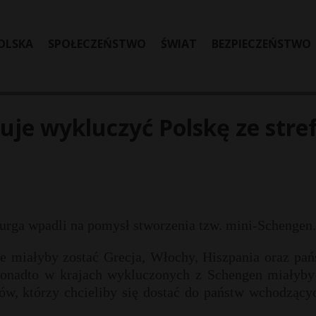
OLSKA
SPOŁECZEŃSTWO
ŚWIAT
BEZPIECZEŃSTWO
uje wykluczyć Polskę ze stre
burga wpadli na pomysł stworzenia tzw. mini-Schengen
 miałyby zostać Grecja, Włochy, Hiszpania oraz pań
Ponadto w krajach wykluczonych z Schengen miałyby
ów, którzy chcieliby się dostać do państw wchodzący