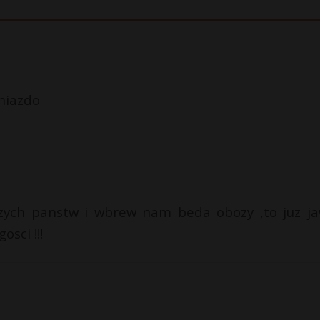
gniazdo
aszych panstw i wbrew nam beda obozy ,to juz j
sci !!!