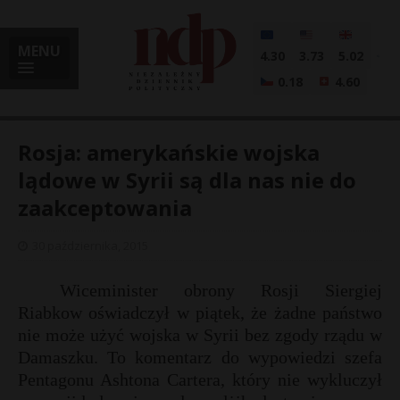
MENU
4.30
3.73
5.02
0.18
4.60
Rosja: amerykańskie wojska
lądowe w Syrii są dla nas nie do
zaakceptowania
i
30 października, 2015
l
Wiceminister obrony Rosji Siergiej
Riabkow oświadczył w piątek, że żadne państwo
nie może użyć wojska w Syrii bez zgody rządu w
Damaszku. To komentarz do wypowiedzi szefa
Pentagonu Ashtona Cartera, który nie wykluczył