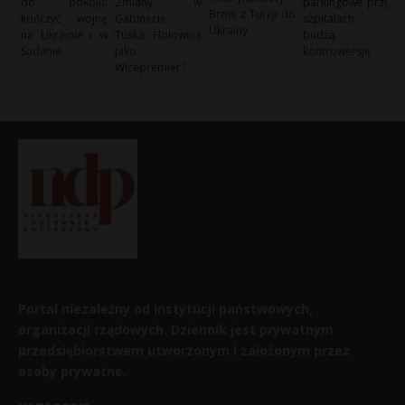
do pokoju:
Zmiany w
parkingowe przy
Broni z Turcji do
kończyć wojnę
Gabinecie
szpitalach
Ukrainy
na Ukrainie i w
Tuska: Hołownia
budzą
Sudanie
jako
kontrowersje
Wicepremier?
Portal niezależny od instytucji państwowych,
organizacji rządowych. Dziennik jest prywatnym
przedsiębiorstwem utworzonym i założonym przez
osoby prywatne.