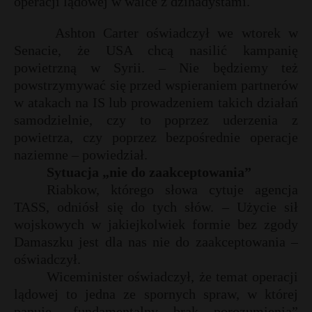
operacji lądowej w walce z dżihadystami.
Ashton Carter oświadczył we wtorek w
Senacie, że USA chcą nasilić kampanię
powietrzną w Syrii. – Nie będziemy też
powstrzymywać się przed wspieraniem partnerów
w atakach na IS lub prowadzeniem takich działań
samodzielnie, czy to poprzez uderzenia z
powietrza, czy poprzez bezpośrednie operacje
naziemne – powiedział.
Sytuacja „nie do zaakceptowania”
Riabkow, którego słowa cytuje agencja
TASS, odniósł się do tych słów. – Użycie sił
wojskowych w jakiejkolwiek formie bez zgody
Damaszku jest dla nas nie do zaakceptowania –
oświadczył.
Wiceminister oświadczył, że temat operacji
lądowej to jedna ze spornych spraw, w której
panuje „fundamentalny brak porozumienia”