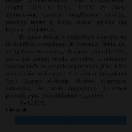
między USA a Rosją. Dodał, że Stany
P
Zjednoczone, zamiast komplikować sytuację,
powinny razem z Rosją szukać wyjścia dla
kryzysu syryjskiego.
Rosjanie atakują w Syrii Rosja włączyła się
E
do konfliktu syryjskiego 30 września. Deklaruje,
s
że jej lotnictwo zwalcza Państwo islamskie (IS),
s
i
ale – jak podają źródła zachodnie – dokonuje
l
nalotów także na pozycje wspieranych przez USA
rebeliantów walczących z reżimem prezydenta
Syrii Baszara el-Asada. Moskwa stanowczo
zaprzecza, że ataki rosyjskiego lotnictwa
powodują straty wśród ludności cywilnej.
TVN24.PL
t
Udostępnij:
X