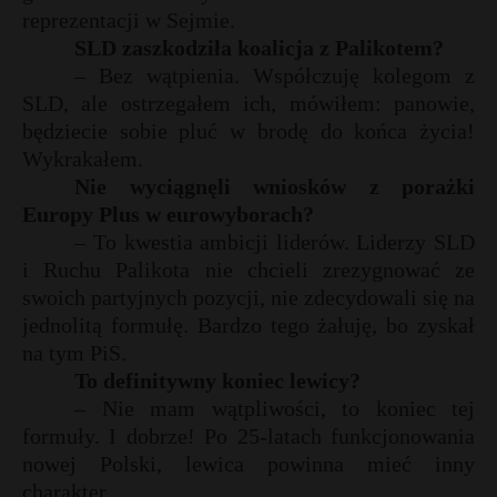
reprezentacji w Sejmie.
P
SLD zaszkodziła koalicja z Palikotem?
– Bez wątpienia. Współczuję kolegom z
SLD, ale ostrzegałem ich, mówiłem: panowie,
będziecie sobie pluć w brodę do końca życia!
E
Wykrakałem.
Nie wyciągnęli wniosków z porażki
i
Europy Plus w eurowyborach?
l
– To kwestia ambicji liderów. Liderzy SLD
i Ruchu Palikota nie chcieli zrezygnować ze
swoich partyjnych pozycji, nie zdecydowali się na
jednolitą formułę. Bardzo tego żałuję, bo zyskał
na tym PiS.
To definitywny koniec lewicy?
– Nie mam wątpliwości, to koniec tej
formuły. I dobrze! Po 25-latach funkcjonowania
nowej Polski, lewica powinna mieć inny
t
charakter.