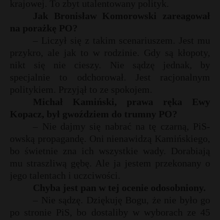
krajowej. To zbyt utalentowany polityk.
Jak Bronisław Komorowski zareagował
na porażkę PO?
– Liczył się z takim scenariuszem. Jest mu
przykro, ale jak to w rodzinie. Gdy są kłopoty,
nikt się nie cieszy. Nie sądzę jednak, by
specjalnie to odchorował. Jest racjonalnym
politykiem. Przyjął to ze spokojem.
Michał Kamiński, prawa ręka Ewy
Kopacz, był gwoździem do trumny PO?
– Nie dajmy się nabrać na tę czarną, PiS-
owską propagandę. Oni nienawidzą Kamińskiego,
bo świetnie zna ich wszystkie wady. Dorabiają
mu straszliwą gębę. Ale ja jestem przekonany o
jego talentach i uczciwości.
Chyba jest pan w tej ocenie odosobniony.
– Nie sądzę. Dziękuję Bogu, że nie było go
po stronie PiS, bo dostaliby w wyborach ze 45