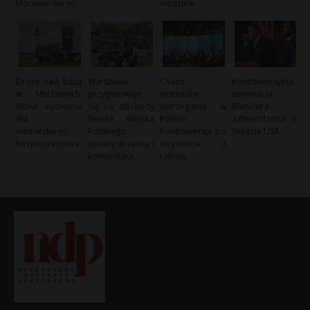
Morawieckiego
niedziele
Drony nad bazą
Warszawa
Chaos
Kontrowersyjna
w Mechernich:
przygotowuje
systemów
nominacja
Nowe wyzwania
się na obchody
ostrzegania w
Blanche’a
dla
Święta Wojska
Polsce:
zatwierdzona w
niemieckiego
Polskiego:
Kontrowersje po
Senacie USA
bezpieczeństwa
zmiany w ruchu i
incydencie z
komunikacji
rakietą