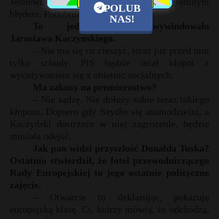
Jednowładztwo Donalda Tuska było ogromnym
POLUB
błędem. Podobnie jest w PiS.
NAS!
To jednowładztwo wywindowało
Jarosława Kaczyńskiego.
– Nie ma się co cieszyć, teraz już przed nim
tylko schody. PiS będzie miał kłopot z
wycofywaniem się z obietnic socjalnych.
Ma zakusy na premierostwo?
– Nie sądzę. Nie dołoży sobie teraz takiego
kłopotu. Dopiero gdy Szydło się usamodzielni, a
Kaczyński dostrzeże w niej zagrożenie, będzie
musiała odejść.
Jak pan widzi przyszłość Donalda Tuska?
Ostatnio stwierdził, że fotel przewodniczącego
Rady Europejskiej to jego ostatnie polityczne
zajęcie.
– Otwarcie to deklarując, pokazuje
europejską klasę. Ci, którzy mówią, że odchodzą,