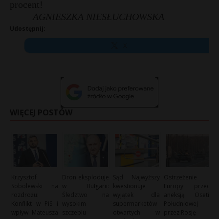
procent!
AGNIESZKA NIESŁUCHOWSKA
Udostępnij:
X
WIĘCEJ POSTÓW
Krzysztof
Dron eksploduje
Sąd Najwyższy
Ostrzeżenie
Sobolewski na
w Bułgarii:
kwestionuje
Europy przed
rozdrożu:
Śledztwo na
wyjątek dla
aneksją Osetii
Konflikt w PiS i
wysokim
supermarketów
Południowej
wpływ Mateusza
szczeblu
otwartych w
przez Rosję