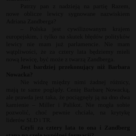
t
*
Patrzy pan z nadzieją na partię Razem,
*
r
nowe oblicze lewicy sygnowane nazwiskiem
Adriana Zandberga?
– Polska jest cywilizowanym krajem
s
s
europejskim, i tylko na skutek błędów polityków
lewicy nie mam już parlamencie. Nie mam
wątpliwości, że za cztery lata będziemy mieli
nową lewicę, być może z twarzą Zandberga.
Jest bardziej przekonujący niż Barbara
Nowacka?
Nie widzę między nimi żadnej różnicy,
mają te same poglądy. Cenię Barbarę Nowacką,
ale prawda jest taka, że pociągnęły ją na dno dwa
kamienie – Miller i Palikot. Nie mogła sobie
pozwolić, choć pewnie chciała, na krytykę
liderów SLD i TR.
Czyli za cztery lata to ona i Zandberg
staną na czele wspólnej formacji?