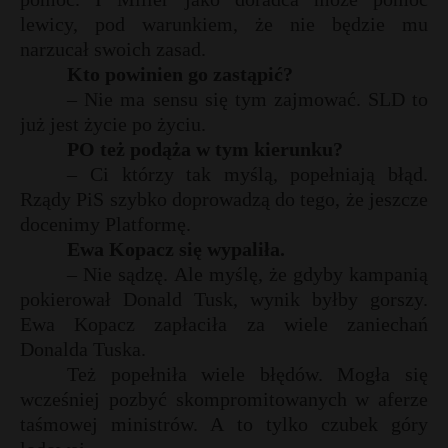
lewicy, pod warunkiem, że nie będzie mu
narzucał swoich zasad.
Kto powinien go zastąpić?
– Nie ma sensu się tym zajmować. SLD to
już jest życie po życiu.
PO też podąża w tym kierunku?
– Ci którzy tak myślą, popełniają błąd.
Rządy PiS szybko doprowadzą do tego, że jeszcze
docenimy Platformę.
Ewa Kopacz się wypaliła.
– Nie sądzę. Ale myślę, że gdyby kampanią
pokierował Donald Tusk, wynik byłby gorszy.
Ewa Kopacz zapłaciła za wiele zaniechań
Donalda Tuska.
Też popełniła wiele błędów. Mogła się
wcześniej pozbyć skompromitowanych w aferze
taśmowej ministrów. A to tylko czubek góry