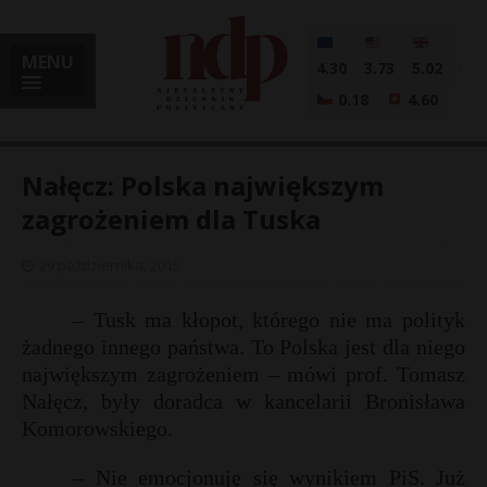
MENU
4.30
3.73
5.02
0.18
4.60
Nałęcz: Polska największym
zagrożeniem dla Tuska
i
29 października, 2015
– Tusk ma kłopot, którego nie ma polityk
żadnego innego państwa. To Polska jest dla niego
l
największym zagrożeniem – mówi prof. Tomasz
Nałęcz, były doradca w kancelarii Bronisława
Komorowskiego.
– Nie emocjonuję się wynikiem PiS. Już