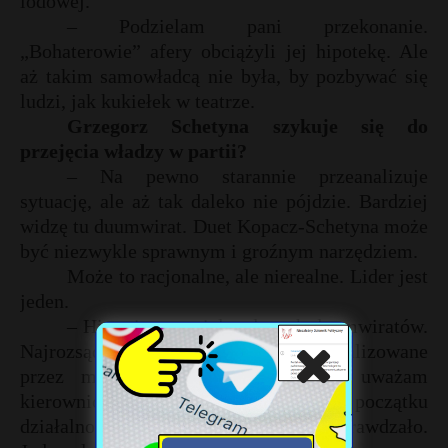
lodowej.
– Podzielam pani przekonanie.
„Bohaterowie” afery obciążyli jej hipotekę. Ale
aż takim samowładcą nie była, by pozbywać się
ludzi, jak kukiełek w teatrze.
Grzegorz Schetyna szykuje się do
przejęcia władzy w partii?
– Na pewno starannie przeanalizuje
sytuację, ale aż tak daleko nie pójdzie. Bardziej
widzę tu duumwirat. Duet Kopacz-Schetyna może
być niezwykle sprawnym i groźnym narzędziem.
Może to racjonalne, ale nierealne. Lider jest
jeden.
– Historia zna wiele udanych duumwiratów.
Najrozsądniejsze rozwiązania są realizowane
przez mądrych ludzi. A za takich uważam
kierownictwo PO. I kiedyś, na początku
działalności PO, świetnie się to sprawdzało.