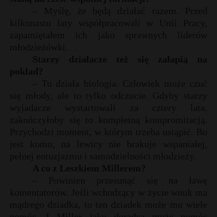
– Myślę, że będą działać razem. Przed
kilkunastu laty współpracowali w Unii Pracy,
zapamiętałem ich jako sprawnych liderów
młodzieżówki.
Starzy działacze też się załapią na
pokład?
– Tu działa biologia. Człowiek może czuć
się młody, ale to tylko odczucie. Gdyby starzy
wyjadacze wystartowali za cztery lata,
zakończyłoby się to kompletną kompromitacją.
Przychodzi moment, w którym trzeba ustąpić. Bo
jest komu, na lewicy nie brakuje wspaniałej,
pełnej entuzjazmu i samodzielności młodzieży.
A co z Leszkiem Millerem?
– Powinien przesunąć się na ławę
komentatorów. Jeśli wchodzący w życie wnuk ma
mądrego dziadka, to ten dziadek może mu wiele
pomóc. I Miller jako doradca może pomóc