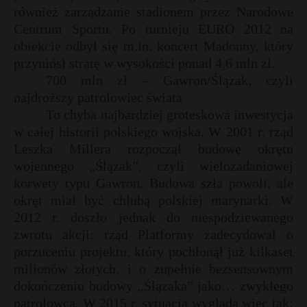
również zarządzanie stadionem przez Narodowe
Centrum Sportu. Po turnieju EURO 2012 na
obiekcie odbył się m.in. koncert Madonny, który
przyniósł stratę w wysokości ponad 4,6 mln zł.
700 mln zł – Gawron/Ślązak, czyli
najdroższy patrolowiec świata
To chyba najbardziej groteskowa inwestycja
w całej historii polskiego wojska. W 2001 r. rząd
Leszka Millera rozpoczął budowę okrętu
wojennego „Ślązak”, czyli wielozadaniowej
korwety typu Gawron. Budowa szła powoli, ale
okręt miał być chlubą polskiej marynarki. W
2012 r. doszło jednak do niespodziewanego
zwrotu akcji: rząd Platformy zadecydował o
porzuceniu projektu, który pochłonął już kilkaset
milionów złotych, i o zupełnie bezsensownym
dokończeniu budowy „Ślązaka” jako… zwykłego
patrolowca. W 2015 r. sytuacja wygląda więc tak: