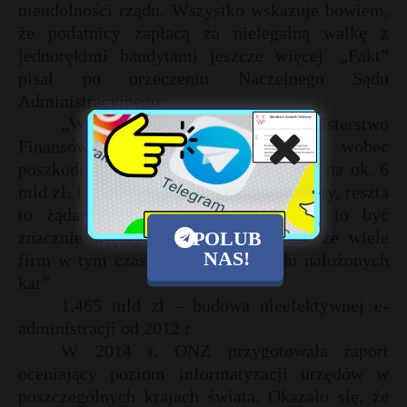
nieudolności rządu. Wszystko wskazuje bowiem,
że podatnicy zapłacą za nielegalną walkę z
jednorękimi bandytami jeszcze więcej. „Fakt”
pisał po orzeczeniu Naczelnego Sądu
Administracyjnego:
„We wrześniu 2014 r. Ministerstwo
Finansów obliczało zobowiązania wobec
poszkodowanych przez te przepisy firm na ok. 6
mld zł. Przy czym tylko 45 mln zł to kary, reszta
to żądania odszkodowań. Dziś może to być
znacznie więcej pieniędzy, zwłaszcza że wiele
POLUB
NAS!
firm w tym czasie upadło z powodu nałożonych
kar”.
1,465 mld zł – budowa nieefektywnej e-
administracji od 2012 r.
W 2014 r. ONZ przygotowała raport
oceniający poziom informatyzacji urzędów w
poszczególnych krajach świata. Okazało się, że