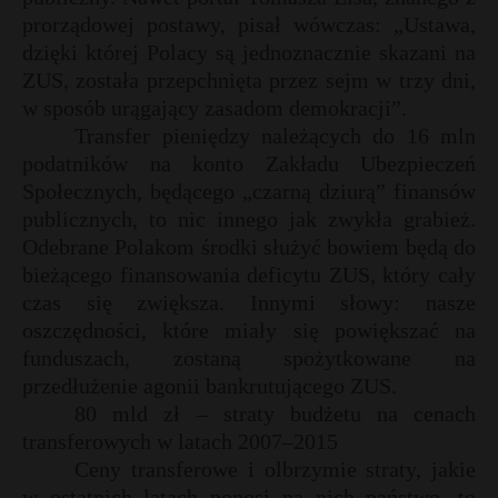
prorządowej postawy, pisał wówczas: „Ustawa,
dzięki której Polacy są jednoznacznie skazani na
ZUS, została przepchnięta przez sejm w trzy dni,
w sposób urągający zasadom demokracji”.
Transfer pieniędzy należących do 16 mln
podatników na konto Zakładu Ubezpieczeń
Społecznych, będącego „czarną dziurą” finansów
publicznych, to nic innego jak zwykła grabież.
Odebrane Polakom środki służyć bowiem będą do
bieżącego finansowania deficytu ZUS, który cały
czas się zwiększa. Innymi słowy: nasze
oszczędności, które miały się powiększać na
funduszach, zostaną spożytkowane na
przedłużenie agonii bankrutującego ZUS.
80 mld zł – straty budżetu na cenach
transferowych w latach 2007–2015
Ceny transferowe i olbrzymie straty, jakie
w ostatnich latach ponosi na nich państwo, to