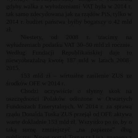
t
gdyby walka z wyłudzeniami VAT była w 2014 r.
r
tak samo zdecydowana jak za rządów PiS, tylko w
2014 r. budżet państwa byłby bogatszy o 42 mld
zł.
s
s
Niestety, od 2008 r. tracimy na
wyłudzeniach podatku VAT 30–50 mld zł rocznie.
Według Fundacji Republikańskiej daje to
niewyobrażalną kwotę 187 mld w latach 2008–
2015.
153 mld zł – wirtualne zasilenie ZUS ze
środków OFE w 2014 r.
Chodzi oczywiście o słynny skok na
oszczędności Polaków odłożone w Otwartych
Funduszach Emerytalnych. W 2014 r. za sprawą
rządu Donalda Tuska ZUS przejął od OFE aktywa
warte dokładnie 153 mld zł. Wszystko po to, by o
taką sumę zmniejszyć „na papierze” dług
publiczny. Nawet portal Tomasza Lisa, znanego z