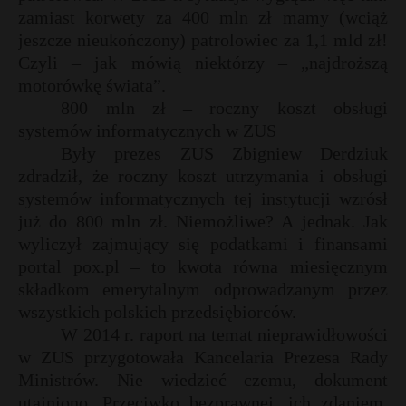
zamiast korwety za 400 mln zł mamy (wciąż
jeszcze nieukończony) patrolowiec za 1,1 mld zł!
Czyli – jak mówią niektórzy – „najdroższą
motorówkę świata”.
800 mln zł – roczny koszt obsługi
systemów informatycznych w ZUS
Były prezes ZUS Zbigniew Derdziuk
zdradził, że roczny koszt utrzymania i obsługi
systemów informatycznych tej instytucji wzrósł
już do 800 mln zł. Niemożliwe? A jednak. Jak
wyliczył zajmujący się podatkami i finansami
portal pox.pl – to kwota równa miesięcznym
składkom emerytalnym odprowadzanym przez
wszystkich polskich przedsiębiorców.
W 2014 r. raport na temat nieprawidłowości
w ZUS przygotowała Kancelaria Prezesa Rady
Ministrów. Nie wiedzieć czemu, dokument
utajniono. Przeciwko bezprawnej, ich zdaniem,