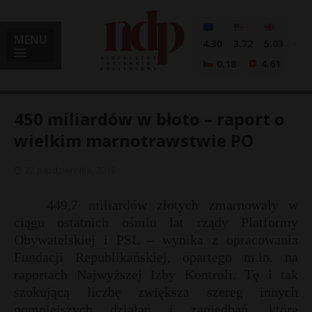
MENU
4.30
3.72
5.03
0.18
4.61
450 miliardów w błoto – raport o
wielkim marnotrawstwie PO
i
22 października, 2015
449,7 miliardów złotych zmarnowały w
ciągu ostatnich ośmiu lat rządy Platformy
l
Obywatelskiej i PSL – wynika z opracowania
Fundacji Republikańskiej, opartego m.in. na
raportach Najwyższej Izby Kontroli. Tę i tak
szokującą liczbę zwiększa szereg innych
pomniejszych działań i zaniedbań, które