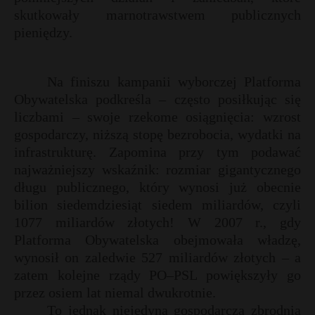
skutkowały marnotrawstwem publicznych
pieniędzy.
Na finiszu kampanii wyborczej Platforma
Obywatelska podkreśla – często posiłkując się
liczbami – swoje rzekome osiągnięcia: wzrost
gospodarczy, niższą stopę bezrobocia, wydatki na
infrastrukturę. Zapomina przy tym podawać
najważniejszy wskaźnik: rozmiar gigantycznego
długu publicznego, który wynosi już obecnie
bilion siedemdziesiąt siedem miliardów, czyli
1077 miliardów złotych! W 2007 r., gdy
Platforma Obywatelska obejmowała władzę,
wynosił on zaledwie 527 miliardów złotych – a
*
zatem kolejne rządy PO–PSL powiększyły go
*
przez osiem lat niemal dwukrotnie.
To jednak niejedyna gospodarcza zbrodnia