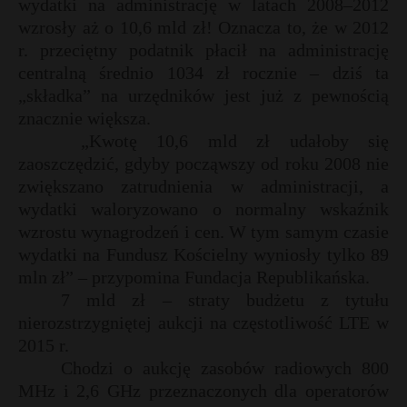
wydatki na administrację w latach 2008–2012
wzrosły aż o 10,6 mld zł! Oznacza to, że w 2012
r. przeciętny podatnik płacił na administrację
centralną średnio 1034 zł rocznie – dziś ta
„składka” na urzędników jest już z pewnością
znacznie większa.
„Kwotę 10,6 mld zł udałoby się
zaoszczędzić, gdyby począwszy od roku 2008 nie
zwiększano zatrudnienia w administracji, a
wydatki waloryzowano o normalny wskaźnik
wzrostu wynagrodzeń i cen. W tym samym czasie
wydatki na Fundusz Kościelny wyniosły tylko 89
mln zł” – przypomina Fundacja Republikańska.
7 mld zł – straty budżetu z tytułu
nierozstrzygniętej aukcji na częstotliwość LTE w
2015 r.
Chodzi o aukcję zasobów radiowych 800
MHz i 2,6 GHz przeznaczonych dla operatorów