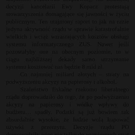
decyzji kancelarii Ewy Kopacz protestują
stowarzyszenia domagające się jawności w życiu
publicznym. Ten utajniony raport to jak na razie
jedyna aktywność rządu w sprawie katastrofalnie
wielkich i wciąż wzrastających kosztów obsługi
systemu informatycznego ZUS. Nawet jeśli
pozostałyby one na obecnym poziomie, to w
ciągu najbliższej dekady samo utrzymanie
systemu kosztować nas będzie 8 mld zł.
Co najmniej miliard złotych – straty na
podwyższeniu akcyzy na papierosy i alkohol.
Szaleństwo fiskalne rzekomo liberalnego
rządu doprowadziło do tego, że po podwyższeniu
akcyzy na papierosy i wódkę wpływy do
budżetu… spadły. Podatki są już bowiem tak
absurdalnie wysokie, że ludzie wolą kupować
używki z przemytu. Decyzje rządu PO
doprowadziły więc nie tylko do wymiernych strat