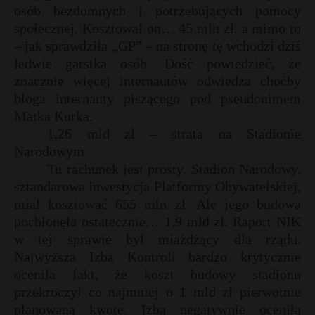
osób bezdomnych i potrzebujących pomocy
społecznej. Kosztował on… 45 mln zł, a mimo to
– jak sprawdziła „GP” – na stronę tę wchodzi dziś
ledwie garstka osób. Dość powiedzieć, że
znacznie więcej internautów odwiedza choćby
bloga internauty piszącego pod pseudonimem
Matka Kurka.
1,26 mld zł – strata na Stadionie
Narodowym
Tu rachunek jest prosty. Stadion Narodowy,
sztandarowa inwestycja Platformy Obywatelskiej,
miał kosztować 655 mln zł. Ale jego budowa
pochłonęła ostatecznie… 1,9 mld zł. Raport NIK
w tej sprawie był miażdżący dla rządu.
Najwyższa Izba Kontroli bardzo krytycznie
oceniła fakt, że koszt budowy stadionu
przekroczył co najmniej o 1 mld zł pierwotnie
planowaną kwotę. Izba negatywnie oceniła