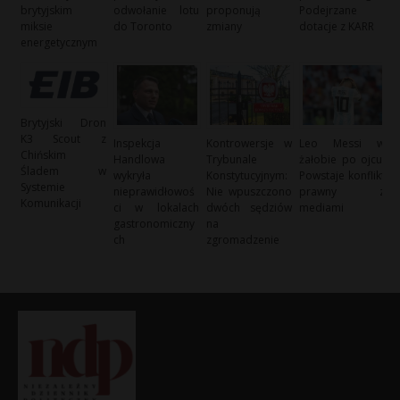
brytyjskim
odwołanie lotu
proponują
Podejrzane
miksie
do Toronto
zmiany
dotacje z KARR
energetycznym
Brytyjski Dron
K3 Scout z
Inspekcja
Kontrowersje w
Leo Messi w
Chińskim
Handlowa
Trybunale
żałobie po ojcu:
Śladem w
wykryła
Konstytucyjnym:
Powstaje konflikt
Systemie
nieprawidłowoś
Nie wpuszczono
prawny z
Komunikacji
ci w lokalach
dwóch sędziów
mediami
gastronomiczny
na
ch
zgromadzenie