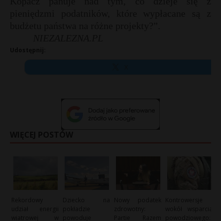
Kopacz panuje nad tym, co dzieje się z
pieniędzmi podatników, które wypłacane są z
budżetu państwa na różne projekty?”.
NIEZALEZNA.PL
Udostępnij:
X
WIĘCEJ POSTÓW
Rekordowy
Dziecko na
Nowy podatek
Kontrowersje
udział energii
pokładzie
zdrowotny:
wokół wsparcia
wiatrowej w
powoduje
Partie Razem
powodziowego: