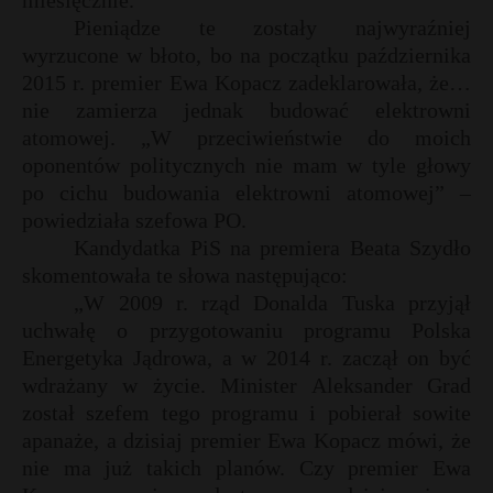
miesięcznie.
Pieniądze te zostały najwyraźniej
wyrzucone w błoto, bo na początku października
2015 r. premier Ewa Kopacz zadeklarowała, że…
nie zamierza jednak budować elektrowni
atomowej. „W przeciwieństwie do moich
oponentów politycznych nie mam w tyle głowy
po cichu budowania elektrowni atomowej” –
powiedziała szefowa PO.
Kandydatka PiS na premiera Beata Szydło
skomentowała te słowa następująco:
„W 2009 r. rząd Donalda Tuska przyjął
uchwałę o przygotowaniu programu Polska
Energetyka Jądrowa, a w 2014 r. zaczął on być
wdrażany w życie. Minister Aleksander Grad
został szefem tego programu i pobierał sowite
apanaże, a dzisiaj premier Ewa Kopacz mówi, że
nie ma już takich planów. Czy premier Ewa