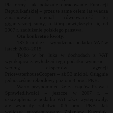
Platformy. Jak pokazuje opracowanie Fundacji
P
Republikańskiej – przez te same osiem lat władza
zmarnowała niemal równowartość tej
gigantycznej sumy, o którą powiększyło się od
2007 r. zadłużenie polskiego państwa.
E
Oto konkretne kwoty:
187,6 mld zł – wyłudzenia podatku VAT w
i
latach 2008–2015
l
Tylko w br. luka w dochodach z VAT
wynikająca z wyłudzeń tego podatku wyniesie –
według ekspertów agencji
PricewaterhouseCoopers – aż 53 mld zł. Osiągnie
jednocześnie rekordowy poziom 3 proc. PKB.
Warto przypomnieć, że za rządów Prawa i
Sprawiedliwości – jeszcze w 2007 r. –
uszczuplenia w podatku VAT także występowały,
ale wynosiły zaledwie 0,6 proc. PKB. Jak
wyliczył eurodeputowany Zbigniew Kuźmiuk,